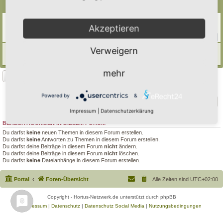
Themen
Blühpatenschaft an der Bushaltestelle
Akzeptieren
Letzter Beitrag von
tree12
«
Fr 22. Mai 2026, 09:40
Antworten:
11
1
2
Verweigern
Robert Jeanrond-Bürgerpark Kleinblittersdorf
Letzter Beitrag von
Polarwelt
«
Fr 16. Feb 2024, 10:18
mehr
Neues Thema
2 Themen • Seite
1
von
1
Powered by
&
Gehe zu
Impressum
|
Datenschutzerklärung
BERECHTIGUNGEN IN DIESEM FORUM
Du darfst
keine
neuen Themen in diesem Forum erstellen.
Du darfst
keine
Antworten zu Themen in diesem Forum erstellen.
Du darfst deine Beiträge in diesem Forum
nicht
ändern.
Du darfst deine Beiträge in diesem Forum
nicht
löschen.
Du darfst
keine
Dateianhänge in diesem Forum erstellen.
Portal
Foren-Übersicht
Alle Zeiten sind
UTC+02:00
Copyright - Hortus-Netzwerk.de unterstützt durch phpBB
Impressum
|
Datenschutz
|
Datenschutz Social Media
|
Nutzungsbedingungen