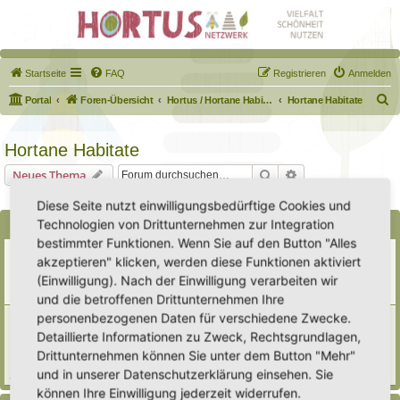
Startseite
FAQ
Registrieren
Anmelden
S
Portal
Foren-Übersicht
Hortus / Hortane Habitate / Garten auf dem Weg
Hortane Habitate
u
c
Hortane Habitate
h
Suche
Erweiterte Suche
Neues Thema
e
2 Themen • Seite
1
von
1
Diese Seite nutzt einwilligungsbedürftige Cookies und
Technologien von Drittunternehmen zur Integration
Bekanntmachungen
bestimmter Funktionen. Wenn Sie auf den Button "Alles
Erweiterung der Kriterien zur Eintragung eines Hortus
akzeptieren" klicken, werden diese Funktionen aktiviert
Letzter Beitrag von
Heike Ehrle
«
Di 29. Jul 2025, 17:08
(Einwilligung). Nach der Einwilligung verarbeiten wir
Verfasst in
Ankündigungen & Fragen zum Forum
Antworten:
3
und die betroffenen Drittunternehmen Ihre
personenbezogenen Daten für verschiedene Zwecke.
[Bitte lesen] Wie funktioniert die Eintragung Eurer
Gartenprojekte
Detaillierte Informationen zu Zweck, Rechtsgrundlagen,
Letzter Beitrag von
Hortus anima l
«
So 15. Feb 2026, 18:08
Drittunternehmen können Sie unter dem Button "Mehr"
Verfasst in
Eingetragener Hortus - Mein Hortus und ich!
und in unserer Datenschutzerklärung einsehen. Sie
Antworten:
1
können Ihre Einwilligung jederzeit widerrufen.