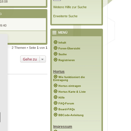
 18:08
Weitere Hilfe zur Suche
G
Erweiterte Suche
09:40
MENÜ
10:18
Inhalt
2 Themen • Seite
1
von
1
Foren-Übersicht
Suche
Gehe zu
Registrieren
Hortus
Wie funktioniert die
Eintragung
Hortus eintragen
Hortus Karte & Liste
Hilfe
FAQ-Forum
Board-FAQs
BBCode-Anleitung
Impressum