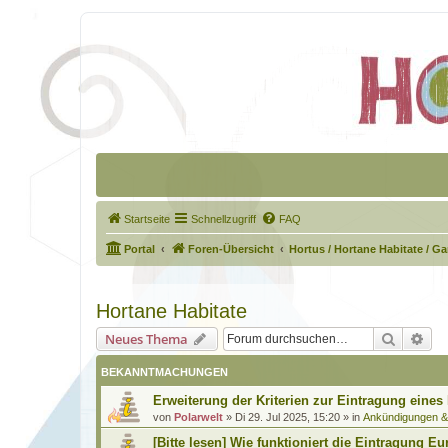
Startseite
Schnellzugriff
FAQ
Portal
Foren-Übersicht
Hortus / Hortane Habitate / G
Hortane Habitate
Suche
Erw
Neues Thema
BEKANNTMACHUNGEN
Erweiterung der Kriterien zur Eintragung eines
von
Polarwelt
»
Di 29. Jul 2025, 15:20
» in
Ankündigungen 
[Bitte lesen] Wie funktioniert die Eintragung Eu