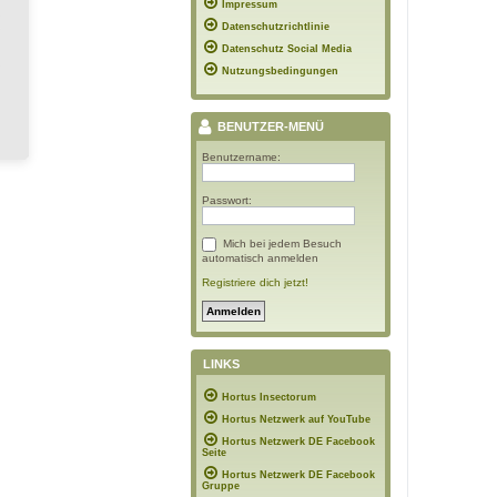
Impressum
Datenschutzrichtlinie
Datenschutz Social Media
Nutzungsbedingungen
BENUTZER-MENÜ
Benutzername:
Passwort:
Mich bei jedem Besuch
automatisch anmelden
Registriere dich jetzt!
LINKS
Hortus Insectorum
Hortus Netzwerk auf YouTube
Hortus Netzwerk DE Facebook
Seite
Hortus Netzwerk DE Facebook
Gruppe