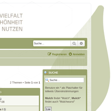
Suche
Erweiterte Suche
Registrieren
Anmelden
SUCHE
2 Themen • Seite
1
von
1
Benutze ein * als Platzhalter für
teilweis Übereinstimmungen
G
Mulch
findet "Mulch",
Mulch*
findet auch "Mulchwurst"
7:08
 l