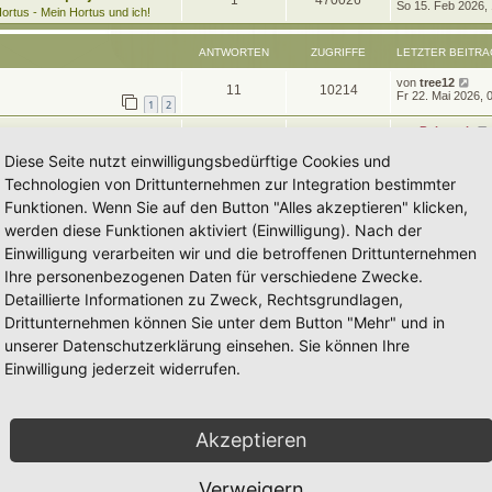
1
470026
e
So 15. Feb 2026,
t
g
e
ortus - Mein Hortus und ich!
t
r
n
u
z
w
r
B
t
e
ANTWORTEN
ZUGRIFFE
LETZTER BEITRA
t
g
e
i
o
i
r
t
L
von
tree12
w
r
B
A
Z
11
10214
r
r
f
e
Fr 22. Mai 2026, 
e
a
1
2
t
i
o
i
n
u
g
z
t
f
t
L
von
Polarwelt
t
A
Z
r
0
5251
r
f
e
Fr 16. Feb 2024, 
t
g
e
a
e
e
t
Diese Seite nutzt einwilligungsbedürftige Cookies und
r
g
n
u
t
f
z
w
r
B
n
Technologien von Drittunternehmen zur Integration bestimmter
t
e
t
g
e
e
e
i
o
i
Funktionen. Wenn Sie auf den Button "Alles akzeptieren" klicken,
r
t
w
r
B
n
r
werden diese Funktionen aktiviert (Einwilligung). Nach der
r
f
e
a
i
Einwilligung verarbeiten wir und die betroffenen Drittunternehmen
o
i
g
t
f
t
Ihre personenbezogenen Daten für verschiedene Zwecke.
r
r
f
e
e
a
Detaillierte Informationen zu Zweck, Rechtsgrundlagen,
g
t
f
n
Drittunternehmen können Sie unter dem Button "Mehr" und in
e
e
unserer Datenschutzerklärung einsehen. Sie können Ihre
n
Einwilligung jederzeit widerrufen.
Akzeptieren
Verweigern