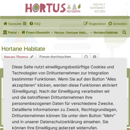
Startseite
FAQ
Registrieren
Anmelden
S
Portal
Foren-Übersicht
Hortus / Hortane Habitate / Garten auf dem Weg
Hortane Habitate
u
c
Hortane Habitate
h
Suche
Erweiterte Suche
Neues Thema
e
2 Themen • Seite
1
von
1
Diese Seite nutzt einwilligungsbedürftige Cookies und
Technologien von Drittunternehmen zur Integration
Bekanntmachungen
bestimmter Funktionen. Wenn Sie auf den Button "Alles
Erweiterung der Kriterien zur Eintragung eines Hortus
akzeptieren" klicken, werden diese Funktionen aktiviert
Letzter Beitrag von
Heike Ehrle
«
Di 29. Jul 2025, 17:08
(Einwilligung). Nach der Einwilligung verarbeiten wir
Verfasst in
Ankündigungen & Fragen zum Forum
Antworten:
3
und die betroffenen Drittunternehmen Ihre
personenbezogenen Daten für verschiedene Zwecke.
[Bitte lesen] Wie funktioniert die Eintragung Eurer
Gartenprojekte
Detaillierte Informationen zu Zweck, Rechtsgrundlagen,
Letzter Beitrag von
Hortus anima l
«
So 15. Feb 2026, 18:08
Drittunternehmen können Sie unter dem Button "Mehr"
Verfasst in
Eingetragener Hortus - Mein Hortus und ich!
und in unserer Datenschutzerklärung einsehen. Sie
Antworten:
1
können Ihre Einwilligung jederzeit widerrufen.