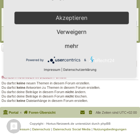
Themen
Blühpatenschaft an der Bushaltestelle
Akzeptieren
Letzter Beitrag von
tree12
«
Fr 22. Mai 2026, 09:40
Antworten:
11
1
2
Verweigern
Robert Jeanrond-Bürgerpark Kleinblittersdorf
Letzter Beitrag von
Polarwelt
«
Fr 16. Feb 2024, 10:18
mehr
Neues Thema
2 Themen • Seite
1
von
1
Powered by
&
Gehe zu
Impressum
|
Datenschutzerklärung
BERECHTIGUNGEN IN DIESEM FORUM
Du darfst
keine
neuen Themen in diesem Forum erstellen.
Du darfst
keine
Antworten zu Themen in diesem Forum erstellen.
Du darfst deine Beiträge in diesem Forum
nicht
ändern.
Du darfst deine Beiträge in diesem Forum
nicht
löschen.
Du darfst
keine
Dateianhänge in diesem Forum erstellen.
Portal
Foren-Übersicht
Alle Zeiten sind
UTC+02:00
Copyright - Hortus-Netzwerk.de unterstützt durch phpBB
Impressum
|
Datenschutz
|
Datenschutz Social Media
|
Nutzungsbedingungen