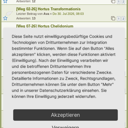
Antworten:
12
1
2
[Weg 02-26] Hortus Transformationis
Letzter Beitrag von
Ava
«
Do 30. Jul 2026, 08:03
Antworten:
13
1
2
[Weg 07-26] Hortus Chelidonium
Letzter Beitrag von
Urtica
«
Di 28. Jul 2026, 20:10
Antworten:
8
Diese Seite nutzt einwilligungsbedürftige Cookies und
Technologien von Drittunternehmen zur Integration
[Weg 07-26] Vorstellung Hortus Animae Refugium- (
Zufluchtsort der Seele)
bestimmter Funktionen. Wenn Sie auf den Button "Alles
Letzter Beitrag von
Cricri77
«
Mo 27. Jul 2026, 07:36
akzeptieren" klicken, werden diese Funktionen aktiviert
Antworten:
2
(Einwilligung). Nach der Einwilligung verarbeiten wir
[Weg 02-25] Makro-Hortus
und die betroffenen Drittunternehmen Ihre
Letzter Beitrag von
Urtica
«
Fr 24. Jul 2026, 21:01
personenbezogenen Daten für verschiedene Zwecke.
Antworten:
105
1
8
9
10
11
…
Detaillierte Informationen zu Zweck, Rechtsgrundlagen,
[Weg 08-23] feria vilaĝo
Drittunternehmen können Sie unter dem Button "Mehr"
Letzter Beitrag von
Janine
«
Fr 24. Jul 2026, 12:21
und in unserer Datenschutzerklärung einsehen. Sie
Antworten:
21
1
2
3
können Ihre Einwilligung jederzeit widerrufen.
[Weg 06-26] Hortus Zum Weißen Haas
Letzter Beitrag von
EileenSchmitt
«
Di 21. Jul 2026, 23:10
Antworten:
9
Akzeptieren
[Weg 02/26] Mini ager dei
Letzter Beitrag von
Ann1981
«
Sa 18. Jul 2026, 16:49
Antworten:
36
1
2
3
4
Verweigern