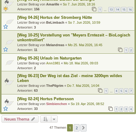
Letzter Beitrag von
Amarille
«
So 7. Jun 2026, 18:16
Antworten:
156
1
13
14
15
16
…
[Weg 04-26] Hortus der Stromberg Hütte
Letzter Beitrag von
BeLimbach
«
So 7. Jun 2026, 10:59
Antworten:
3
[Weg 10-25] Vorstellung von "Meyers Erntezeit – BioLogisch
unkontrolliert"
Letzter Beitrag von
Melandreas
«
Mo 25. Mai 2026, 16:45
Antworten:
11
1
2
[Weg 05-26] Urlaub im Naturgarten
Letzter Beitrag von
Ann1981
«
Mo 18. Mai 2026, 09:03
Antworten:
2
[Weg 06-23] Der Weg ist das Ziel - meine 3200qm wildes
Leben
Letzter Beitrag von
ThePilgrim
«
Do 7. Mai 2026, 14:04
Antworten:
63
1
4
5
6
7
…
[Weg 02-24] Hortus Pettersson
Letzter Beitrag von
Simbienchen
«
So 19. Apr 2026, 08:52
Antworten:
33
1
2
3
4
Neues Thema
1
2
Nächste
47 Themen