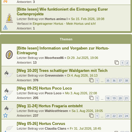
Antworten:
3
[Bitte lesen] Wie funktioniert die Eintragung Eurer
Gartenprojekte
Letzter Beitrag von
Hortus anima l
«
So 15. Feb 2026, 18:08
Verfasst in
Eingetragener Hortus - Mein Hortus und ich!
Antworten:
1
Themen
[Bitte lesen] Information und Vorgaben zur Hortus-
Eintragung
Letzter Beitrag von
Moorhexe86
«
Di 29. Jul 2025, 19:06
Antworten:
13
1
2
[Weg 10-20] Trees schattiger Waldgarten mit Teich
Letzter Beitrag von
Grevenstein
«
Di 4. Aug 2026, 16:13
Antworten:
376
1
35
36
37
38
…
[Weg 09-25] Hortus Poco Loco
Letzter Beitrag von
Poco Loco
«
Mo 3. Aug 2026, 22:08
Antworten:
205
1
18
19
20
21
…
[Weg 11-24] Hortus Fragaria entsteht
Letzter Beitrag von
Wahlostfriesen
«
Sa 1. Aug 2026, 19:05
Antworten:
237
1
21
22
23
24
…
[Weg 05-26] Hortus Corvus
Letzter Beitrag von
Claudia Clans
«
Fr 31. Jul 2026, 18:45