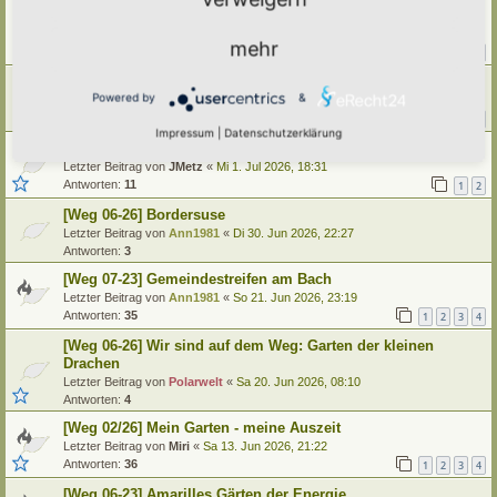
[Weg 11-24] Hortus herbarum agrestium
Letzter Beitrag von
Polarwelt
«
Di 7. Jul 2026, 16:15
mehr
Antworten:
19
1
2
[Weg 05-23] Namenloser Balkon
Powered by
&
Letzter Beitrag von
Grevenstein
«
Sa 4. Jul 2026, 07:29
Antworten:
60
1
4
5
6
7
…
Impressum
|
Datenschutzerklärung
[Weg 03/2026] neuer Hortus - Hortus Animae
Letzter Beitrag von
JMetz
«
Mi 1. Jul 2026, 18:31
Antworten:
11
1
2
[Weg 06-26] Bordersuse
Letzter Beitrag von
Ann1981
«
Di 30. Jun 2026, 22:27
Antworten:
3
[Weg 07-23] Gemeindestreifen am Bach
Letzter Beitrag von
Ann1981
«
So 21. Jun 2026, 23:19
Antworten:
35
1
2
3
4
[Weg 06-26] Wir sind auf dem Weg: Garten der kleinen
Drachen
Letzter Beitrag von
Polarwelt
«
Sa 20. Jun 2026, 08:10
Antworten:
4
[Weg 02/26] Mein Garten - meine Auszeit
Letzter Beitrag von
Miri
«
Sa 13. Jun 2026, 21:22
Antworten:
36
1
2
3
4
[Weg 06-23] Amarilles Gärten der Energie