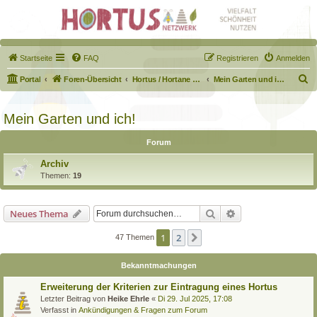
Startseite
FAQ
Registrieren
Anmelden
S
Portal
Foren-Übersicht
Hortus / Hortane Habitate / Garten auf dem Weg
Mein Garten und ich!
u
c
Mein Garten und ich!
h
Forum
e
Archiv
Themen:
19
Suche
Erweiterte Suche
Neues Thema
1
2
Nächste
47 Themen
Bekanntmachungen
Erweiterung der Kriterien zur Eintragung eines Hortus
Letzter Beitrag von
Heike Ehrle
«
Di 29. Jul 2025, 17:08
Verfasst in
Ankündigungen & Fragen zum Forum