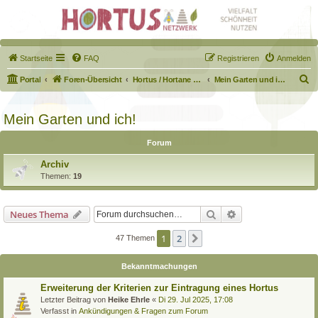
Startseite
FAQ
Registrieren
Anmelden
S
Portal
Foren-Übersicht
Hortus / Hortane Habitate / Garten auf dem Weg
Mein Garten und ich!
u
c
Mein Garten und ich!
h
Forum
e
Archiv
Themen:
19
Suche
Erweiterte Suche
Neues Thema
1
2
Nächste
47 Themen
Bekanntmachungen
Erweiterung der Kriterien zur Eintragung eines Hortus
Letzter Beitrag von
Heike Ehrle
«
Di 29. Jul 2025, 17:08
Verfasst in
Ankündigungen & Fragen zum Forum