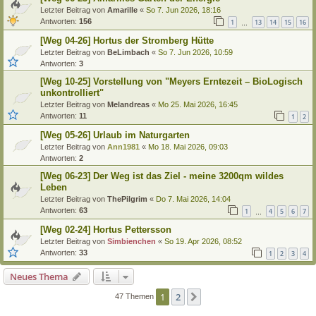
Letzter Beitrag von
Amarille
«
So 7. Jun 2026, 18:16
Antworten:
156
1
13
14
15
16
…
[Weg 04-26] Hortus der Stromberg Hütte
Letzter Beitrag von
BeLimbach
«
So 7. Jun 2026, 10:59
Antworten:
3
[Weg 10-25] Vorstellung von "Meyers Erntezeit – BioLogisch
unkontrolliert"
Letzter Beitrag von
Melandreas
«
Mo 25. Mai 2026, 16:45
Antworten:
11
1
2
[Weg 05-26] Urlaub im Naturgarten
Letzter Beitrag von
Ann1981
«
Mo 18. Mai 2026, 09:03
Antworten:
2
[Weg 06-23] Der Weg ist das Ziel - meine 3200qm wildes
Leben
Letzter Beitrag von
ThePilgrim
«
Do 7. Mai 2026, 14:04
Antworten:
63
1
4
5
6
7
…
[Weg 02-24] Hortus Pettersson
Letzter Beitrag von
Simbienchen
«
So 19. Apr 2026, 08:52
Antworten:
33
1
2
3
4
Neues Thema
1
2
Nächste
47 Themen