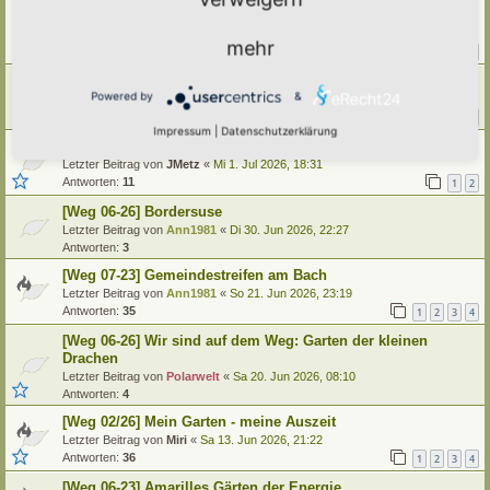
[Weg 11-24] Hortus herbarum agrestium
Letzter Beitrag von
Polarwelt
«
Di 7. Jul 2026, 16:15
mehr
Antworten:
19
1
2
[Weg 05-23] Namenloser Balkon
Powered by
&
Letzter Beitrag von
Grevenstein
«
Sa 4. Jul 2026, 07:29
Antworten:
60
1
4
5
6
7
…
Impressum
|
Datenschutzerklärung
[Weg 03/2026] neuer Hortus - Hortus Animae
Letzter Beitrag von
JMetz
«
Mi 1. Jul 2026, 18:31
Antworten:
11
1
2
[Weg 06-26] Bordersuse
Letzter Beitrag von
Ann1981
«
Di 30. Jun 2026, 22:27
Antworten:
3
[Weg 07-23] Gemeindestreifen am Bach
Letzter Beitrag von
Ann1981
«
So 21. Jun 2026, 23:19
Antworten:
35
1
2
3
4
[Weg 06-26] Wir sind auf dem Weg: Garten der kleinen
Drachen
Letzter Beitrag von
Polarwelt
«
Sa 20. Jun 2026, 08:10
Antworten:
4
[Weg 02/26] Mein Garten - meine Auszeit
Letzter Beitrag von
Miri
«
Sa 13. Jun 2026, 21:22
Antworten:
36
1
2
3
4
[Weg 06-23] Amarilles Gärten der Energie