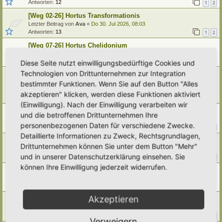
Antworten:
12
1
2
[Weg 02-26] Hortus Transformationis
Letzter Beitrag von
Ava
«
Do 30. Jul 2026, 08:03
Antworten:
13
1
2
[Weg 07-26] Hortus Chelidonium
Letzter Beitrag von
Urtica
«
Di 28. Jul 2026, 20:10
Antworten:
8
Diese Seite nutzt einwilligungsbedürftige Cookies und
Technologien von Drittunternehmen zur Integration
[Weg 07-26] Vorstellung Hortus Animae Refugium- (
Zufluchtsort der Seele)
bestimmter Funktionen. Wenn Sie auf den Button "Alles
Letzter Beitrag von
Cricri77
«
Mo 27. Jul 2026, 07:36
akzeptieren" klicken, werden diese Funktionen aktiviert
Antworten:
2
(Einwilligung). Nach der Einwilligung verarbeiten wir
[Weg 02-25] Makro-Hortus
und die betroffenen Drittunternehmen Ihre
Letzter Beitrag von
Urtica
«
Fr 24. Jul 2026, 21:01
personenbezogenen Daten für verschiedene Zwecke.
Antworten:
105
1
8
9
10
11
…
Detaillierte Informationen zu Zweck, Rechtsgrundlagen,
[Weg 08-23] feria vilaĝo
Drittunternehmen können Sie unter dem Button "Mehr"
Letzter Beitrag von
Janine
«
Fr 24. Jul 2026, 12:21
und in unserer Datenschutzerklärung einsehen. Sie
Antworten:
21
1
2
3
können Ihre Einwilligung jederzeit widerrufen.
[Weg 06-26] Hortus Zum Weißen Haas
Letzter Beitrag von
EileenSchmitt
«
Di 21. Jul 2026, 23:10
Antworten:
9
Akzeptieren
[Weg 02/26] Mini ager dei
Letzter Beitrag von
Ann1981
«
Sa 18. Jul 2026, 16:49
Antworten:
36
1
2
3
4
Verweigern