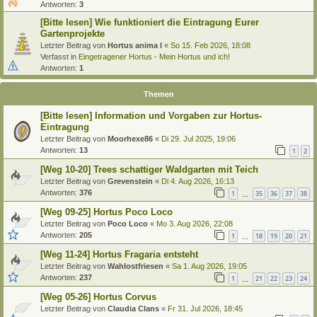
Antworten:
3
[Bitte lesen] Wie funktioniert die Eintragung Eurer
Gartenprojekte
Letzter Beitrag von
Hortus anima l
«
So 15. Feb 2026, 18:08
Verfasst in
Eingetragener Hortus - Mein Hortus und ich!
Antworten:
1
Themen
[Bitte lesen] Information und Vorgaben zur Hortus-
Eintragung
Letzter Beitrag von
Moorhexe86
«
Di 29. Jul 2025, 19:06
Antworten:
13
1
2
[Weg 10-20] Trees schattiger Waldgarten mit Teich
Letzter Beitrag von
Grevenstein
«
Di 4. Aug 2026, 16:13
Antworten:
376
1
35
36
37
38
…
[Weg 09-25] Hortus Poco Loco
Letzter Beitrag von
Poco Loco
«
Mo 3. Aug 2026, 22:08
Antworten:
205
1
18
19
20
21
…
[Weg 11-24] Hortus Fragaria entsteht
Letzter Beitrag von
Wahlostfriesen
«
Sa 1. Aug 2026, 19:05
Antworten:
237
1
21
22
23
24
…
[Weg 05-26] Hortus Corvus
Letzter Beitrag von
Claudia Clans
«
Fr 31. Jul 2026, 18:45