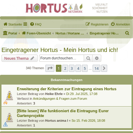
Startseite
FAQ
Registrieren
Anmelden
S
Portal
Foren-Übersicht
Hortus / Hortane Habitate / Garten auf dem Weg
Eingetragener Hortus - Mein Hortus und ich!
u
c
Eingetragener Hortus - Mein Hortus und ich!
h
Suche
Erweiterte Suche
Neues Thema
e
Seite
1
von
14
1
2
3
4
5
14
Nächste
340 Themen
…
Bekanntmachungen
Erweiterung der Kriterien zur Eintragung eines Hortus
Letzter Beitrag von
Heike Ehrle
«
Di 29. Jul 2025, 17:08
Verfasst in
Ankündigungen & Fragen zum Forum
Antworten:
3
[Bitte lesen] Wie funktioniert die Eintragung Eurer
Gartenprojekte
Letzter Beitrag von
Hortus anima l
«
So 15. Feb 2026, 18:08
Antworten:
1