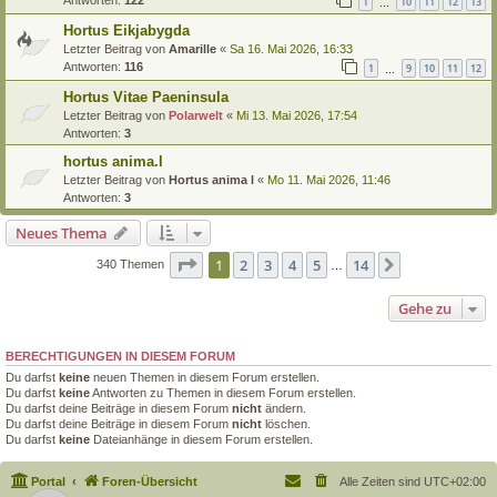
1
10
11
12
13
…
Hortus Eikjabygda
Letzter Beitrag von
Amarille
«
Sa 16. Mai 2026, 16:33
Antworten:
116
1
9
10
11
12
…
Hortus Vitae Paeninsula
Letzter Beitrag von
Polarwelt
«
Mi 13. Mai 2026, 17:54
Antworten:
3
hortus anima.l
Letzter Beitrag von
Hortus anima l
«
Mo 11. Mai 2026, 11:46
Antworten:
3
Neues Thema
Seite
1
von
14
1
2
3
4
5
14
Nächste
340 Themen
…
Gehe zu
BERECHTIGUNGEN IN DIESEM FORUM
Du darfst
keine
neuen Themen in diesem Forum erstellen.
Du darfst
keine
Antworten zu Themen in diesem Forum erstellen.
Du darfst deine Beiträge in diesem Forum
nicht
ändern.
Du darfst deine Beiträge in diesem Forum
nicht
löschen.
Du darfst
keine
Dateianhänge in diesem Forum erstellen.
Portal
Foren-Übersicht
Alle Zeiten sind
UTC+02:00