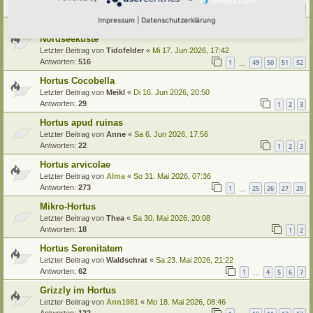
Antworten:
19
1
2
Impressum
|
Datenschutzerklärung
Hortus Passiflorus - ein Garten an der ostfriesischen
Nordseeküste
Letzter Beitrag von
Tidofelder
«
Mi 17. Jun 2026, 17:42
Antworten:
516
1
49
50
51
52
…
Hortus Cocobella
Letzter Beitrag von
Meikl
«
Di 16. Jun 2026, 20:50
Antworten:
29
1
2
3
Hortus apud ruinas
Letzter Beitrag von
Anne
«
Sa 6. Jun 2026, 17:56
Antworten:
22
1
2
3
Hortus arvicolae
Letzter Beitrag von
Alma
«
So 31. Mai 2026, 07:36
Antworten:
273
1
25
26
27
28
…
Mikro-Hortus
Letzter Beitrag von
Thea
«
Sa 30. Mai 2026, 20:08
Antworten:
18
1
2
Hortus Serenitatem
Letzter Beitrag von
Waldschrat
«
Sa 23. Mai 2026, 21:22
Antworten:
62
1
4
5
6
7
…
Grizzly im Hortus
Letzter Beitrag von
Ann1981
«
Mo 18. Mai 2026, 08:46
Antworten:
122