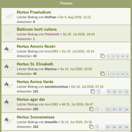
Themen
Hortus Praeludium
Letzter Beitrag von
HoPrae
«
Do 6. Aug 2026, 13:21
Antworten:
8
Balticum horti cultura
Letzter Beitrag von
Polarwelt
«
So 26. Jul 2026, 18:43
Antworten:
1
Hortus Amoris Nostri
Letzter Beitrag von
Ann1981
«
Do 23. Jul 2026, 16:14
Antworten:
43
1
2
3
4
5
Hortus St. Elisabeth
Letzter Beitrag von
Marissa
«
So 19. Jul 2026, 19:55
Antworten:
40
1
2
3
4
5
Hortus Anima Verde
Letzter Beitrag von
astriddorothea
«
Do 16. Jul 2026, 07:15
Antworten:
119
1
9
10
11
12
…
Hortus ager dei
Letzter Beitrag von
Ann1981
«
Mi 15. Jul 2026, 09:47
Antworten:
250
1
23
24
25
26
…
Hortus Sonnenwiese
Letzter Beitrag von
Amarille
«
Di 14. Jul 2026, 23:16
Antworten:
252
1
23
24
25
26
…