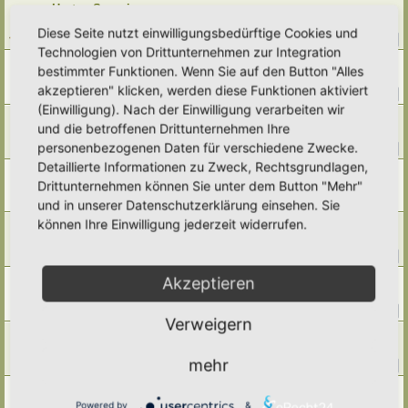
Hortus Somnium
Letzter Beitrag von
Alma
«
Di 14. Jul 2026, 21:57
Diese Seite nutzt einwilligungsbedürftige Cookies und
Antworten:
277
1
25
26
27
28
…
Technologien von Drittunternehmen zur Integration
Hortus Grevenstein
bestimmter Funktionen. Wenn Sie auf den Button "Alles
Letzter Beitrag von
Ann1981
«
Di 14. Jul 2026, 15:25
akzeptieren" klicken, werden diese Funktionen aktiviert
Antworten:
417
1
39
40
41
42
…
(Einwilligung). Nach der Einwilligung verarbeiten wir
Hortus roboris animi et pax
und die betroffenen Drittunternehmen Ihre
Letzter Beitrag von
Simbienchen
«
Do 9. Jul 2026, 16:34
personenbezogenen Daten für verschiedene Zwecke.
Antworten:
154
1
13
14
15
16
…
Detaillierte Informationen zu Zweck, Rechtsgrundlagen,
Hortus Siderum
Drittunternehmen können Sie unter dem Button "Mehr"
Letzter Beitrag von
Saarikko
«
Mi 8. Jul 2026, 13:13
Antworten:
2
und in unserer Datenschutzerklärung einsehen. Sie
können Ihre Einwilligung jederzeit widerrufen.
Hortus Balea biplicata
Letzter Beitrag von
Elli Marlies
«
Di 7. Jul 2026, 19:21
Antworten:
92
1
7
8
9
10
…
Hortus Tamiaea
Akzeptieren
Letzter Beitrag von
tree12
«
Sa 27. Jun 2026, 20:41
Antworten:
66
1
4
5
6
7
…
Verweigern
Hortus Serenitatis
Letzter Beitrag von
Simbienchen
«
Di 23. Jun 2026, 11:12
mehr
Antworten:
16
1
2
Hortus Porta caeli
Letzter Beitrag von
Simbienchen
«
Di 23. Jun 2026, 10:32
Powered by
&