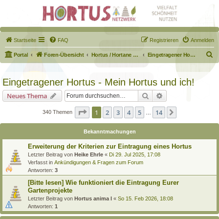
Startseite
FAQ
Registrieren
Anmelden
S
Portal
Foren-Übersicht
Hortus / Hortane Habitate / Garten auf dem Weg
Eingetragener Hortus - Mein Hortus und ich!
u
c
Eingetragener Hortus - Mein Hortus und ich!
h
Suche
Erweiterte Suche
Neues Thema
e
Seite
1
von
14
1
2
3
4
5
14
Nächste
340 Themen
…
Bekanntmachungen
Erweiterung der Kriterien zur Eintragung eines Hortus
Letzter Beitrag von
Heike Ehrle
«
Di 29. Jul 2025, 17:08
Verfasst in
Ankündigungen & Fragen zum Forum
Antworten:
3
[Bitte lesen] Wie funktioniert die Eintragung Eurer
Gartenprojekte
Letzter Beitrag von
Hortus anima l
«
So 15. Feb 2026, 18:08
Antworten:
1