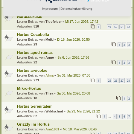
Antworten:
19
1
2
Impressum
|
Datenschutzerklärung
Hortus Passiflorus - ein Garten an der ostfriesischen
Nordseeküste
Letzter Beitrag von
Tidofelder
«
Mi 17. Jun 2026, 17:42
Antworten:
516
1
49
50
51
52
…
Hortus Cocobella
Letzter Beitrag von
Meikl
«
Di 16. Jun 2026, 20:50
Antworten:
29
1
2
3
Hortus apud ruinas
Letzter Beitrag von
Anne
«
Sa 6. Jun 2026, 17:56
Antworten:
22
1
2
3
Hortus arvicolae
Letzter Beitrag von
Alma
«
So 31. Mai 2026, 07:36
Antworten:
273
1
25
26
27
28
…
Mikro-Hortus
Letzter Beitrag von
Thea
«
Sa 30. Mai 2026, 20:08
Antworten:
18
1
2
Hortus Serenitatem
Letzter Beitrag von
Waldschrat
«
Sa 23. Mai 2026, 21:22
Antworten:
62
1
4
5
6
7
…
Grizzly im Hortus
Letzter Beitrag von
Ann1981
«
Mo 18. Mai 2026, 08:46
Antworten:
122