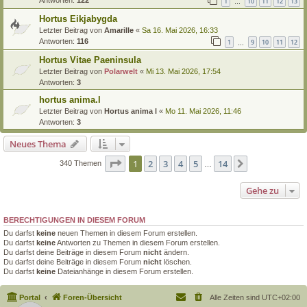
1
10
11
12
13
…
Hortus Eikjabygda
Letzter Beitrag von
Amarille
«
Sa 16. Mai 2026, 16:33
Antworten:
116
1
9
10
11
12
…
Hortus Vitae Paeninsula
Letzter Beitrag von
Polarwelt
«
Mi 13. Mai 2026, 17:54
Antworten:
3
hortus anima.l
Letzter Beitrag von
Hortus anima l
«
Mo 11. Mai 2026, 11:46
Antworten:
3
Neues Thema
Seite
1
von
14
1
2
3
4
5
14
Nächste
340 Themen
…
Gehe zu
BERECHTIGUNGEN IN DIESEM FORUM
Du darfst
keine
neuen Themen in diesem Forum erstellen.
Du darfst
keine
Antworten zu Themen in diesem Forum erstellen.
Du darfst deine Beiträge in diesem Forum
nicht
ändern.
Du darfst deine Beiträge in diesem Forum
nicht
löschen.
Du darfst
keine
Dateianhänge in diesem Forum erstellen.
Portal
Foren-Übersicht
Alle Zeiten sind
UTC+02:00