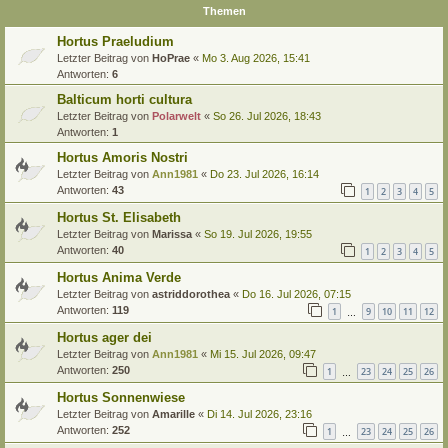
Themen
Hortus Praeludium
Letzter Beitrag von
HoPrae
«
Mo 3. Aug 2026, 15:41
Antworten:
6
Balticum horti cultura
Letzter Beitrag von
Polarwelt
«
So 26. Jul 2026, 18:43
Antworten:
1
Hortus Amoris Nostri
Letzter Beitrag von
Ann1981
«
Do 23. Jul 2026, 16:14
Antworten:
43
1
2
3
4
5
Hortus St. Elisabeth
Letzter Beitrag von
Marissa
«
So 19. Jul 2026, 19:55
Antworten:
40
1
2
3
4
5
Hortus Anima Verde
Letzter Beitrag von
astriddorothea
«
Do 16. Jul 2026, 07:15
Antworten:
119
1
9
10
11
12
…
Hortus ager dei
Letzter Beitrag von
Ann1981
«
Mi 15. Jul 2026, 09:47
Antworten:
250
1
23
24
25
26
…
Hortus Sonnenwiese
Letzter Beitrag von
Amarille
«
Di 14. Jul 2026, 23:16
Antworten:
252
1
23
24
25
26
…