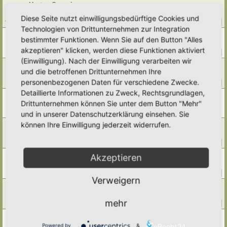
Hortus Somnium
Letzter Beitrag von
Alma
«
Di 14. Jul 2026, 21:57
Diese Seite nutzt einwilligungsbedürftige Cookies und
Antworten:
277
1
25
26
27
28
…
Technologien von Drittunternehmen zur Integration
Hortus Grevenstein
bestimmter Funktionen. Wenn Sie auf den Button "Alles
Letzter Beitrag von
Ann1981
«
Di 14. Jul 2026, 15:25
akzeptieren" klicken, werden diese Funktionen aktiviert
Antworten:
417
1
39
40
41
42
…
(Einwilligung). Nach der Einwilligung verarbeiten wir
Hortus roboris animi et pax
und die betroffenen Drittunternehmen Ihre
Letzter Beitrag von
Simbienchen
«
Do 9. Jul 2026, 16:34
personenbezogenen Daten für verschiedene Zwecke.
Antworten:
154
1
13
14
15
16
…
Detaillierte Informationen zu Zweck, Rechtsgrundlagen,
Hortus Siderum
Drittunternehmen können Sie unter dem Button "Mehr"
Letzter Beitrag von
Saarikko
«
Mi 8. Jul 2026, 13:13
Antworten:
2
und in unserer Datenschutzerklärung einsehen. Sie
können Ihre Einwilligung jederzeit widerrufen.
Hortus Balea biplicata
Letzter Beitrag von
Elli Marlies
«
Di 7. Jul 2026, 19:21
Antworten:
92
1
7
8
9
10
…
Hortus Tamiaea
Akzeptieren
Letzter Beitrag von
tree12
«
Sa 27. Jun 2026, 20:41
Antworten:
66
1
4
5
6
7
…
Verweigern
Hortus Serenitatis
Letzter Beitrag von
Simbienchen
«
Di 23. Jun 2026, 11:12
mehr
Antworten:
16
1
2
Hortus Porta caeli
Letzter Beitrag von
Simbienchen
«
Di 23. Jun 2026, 10:32
Powered by
&