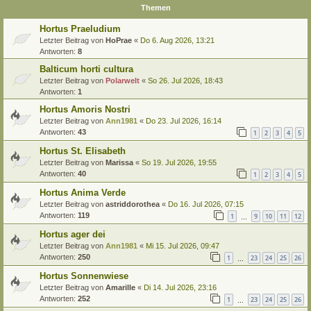
Themen
Hortus Praeludium
Letzter Beitrag von
HoPrae
«
Do 6. Aug 2026, 13:21
Antworten:
8
Balticum horti cultura
Letzter Beitrag von
Polarwelt
«
So 26. Jul 2026, 18:43
Antworten:
1
Hortus Amoris Nostri
Letzter Beitrag von
Ann1981
«
Do 23. Jul 2026, 16:14
Antworten:
43
1
2
3
4
5
Hortus St. Elisabeth
Letzter Beitrag von
Marissa
«
So 19. Jul 2026, 19:55
Antworten:
40
1
2
3
4
5
Hortus Anima Verde
Letzter Beitrag von
astriddorothea
«
Do 16. Jul 2026, 07:15
Antworten:
119
1
9
10
11
12
…
Hortus ager dei
Letzter Beitrag von
Ann1981
«
Mi 15. Jul 2026, 09:47
Antworten:
250
1
23
24
25
26
…
Hortus Sonnenwiese
Letzter Beitrag von
Amarille
«
Di 14. Jul 2026, 23:16
Antworten:
252
1
23
24
25
26
…