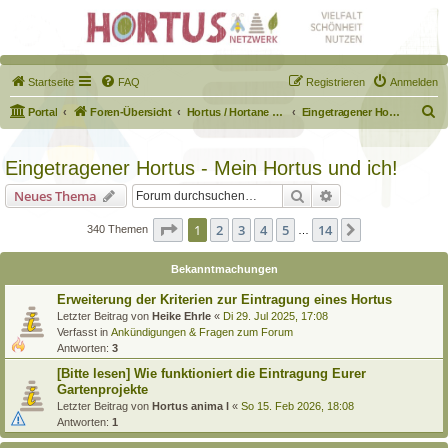
Startseite
FAQ
Registrieren
Anmelden
S
Portal
Foren-Übersicht
Hortus / Hortane Habitate / Garten auf dem Weg
Eingetragener Hortus - Mein Hortus und ich!
u
c
Eingetragener Hortus - Mein Hortus und ich!
h
Suche
Erweiterte Suche
Neues Thema
e
Seite
1
von
14
1
2
3
4
5
14
Nächste
340 Themen
…
Bekanntmachungen
Erweiterung der Kriterien zur Eintragung eines Hortus
Letzter Beitrag von
Heike Ehrle
«
Di 29. Jul 2025, 17:08
Verfasst in
Ankündigungen & Fragen zum Forum
Antworten:
3
[Bitte lesen] Wie funktioniert die Eintragung Eurer
Gartenprojekte
Letzter Beitrag von
Hortus anima l
«
So 15. Feb 2026, 18:08
Antworten:
1