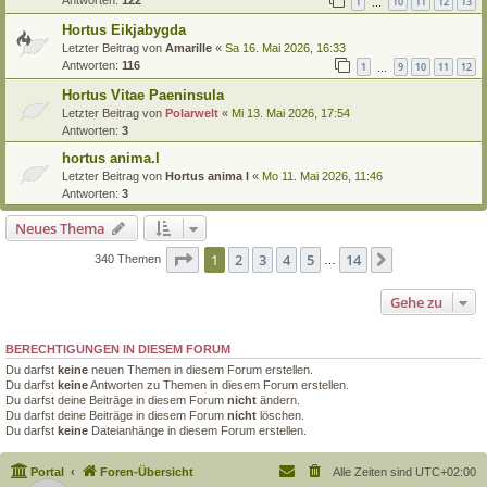
1
10
11
12
13
…
Hortus Eikjabygda
Letzter Beitrag von
Amarille
«
Sa 16. Mai 2026, 16:33
Antworten:
116
1
9
10
11
12
…
Hortus Vitae Paeninsula
Letzter Beitrag von
Polarwelt
«
Mi 13. Mai 2026, 17:54
Antworten:
3
hortus anima.l
Letzter Beitrag von
Hortus anima l
«
Mo 11. Mai 2026, 11:46
Antworten:
3
Neues Thema
Seite
1
von
14
1
2
3
4
5
14
Nächste
340 Themen
…
Gehe zu
BERECHTIGUNGEN IN DIESEM FORUM
Du darfst
keine
neuen Themen in diesem Forum erstellen.
Du darfst
keine
Antworten zu Themen in diesem Forum erstellen.
Du darfst deine Beiträge in diesem Forum
nicht
ändern.
Du darfst deine Beiträge in diesem Forum
nicht
löschen.
Du darfst
keine
Dateianhänge in diesem Forum erstellen.
Portal
Foren-Übersicht
Alle Zeiten sind
UTC+02:00