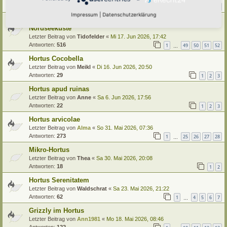
Antworten:
19
1
2
Impressum
|
Datenschutzerklärung
Hortus Passiflorus - ein Garten an der ostfriesischen
Nordseeküste
Letzter Beitrag von
Tidofelder
«
Mi 17. Jun 2026, 17:42
Antworten:
516
1
49
50
51
52
…
Hortus Cocobella
Letzter Beitrag von
Meikl
«
Di 16. Jun 2026, 20:50
Antworten:
29
1
2
3
Hortus apud ruinas
Letzter Beitrag von
Anne
«
Sa 6. Jun 2026, 17:56
Antworten:
22
1
2
3
Hortus arvicolae
Letzter Beitrag von
Alma
«
So 31. Mai 2026, 07:36
Antworten:
273
1
25
26
27
28
…
Mikro-Hortus
Letzter Beitrag von
Thea
«
Sa 30. Mai 2026, 20:08
Antworten:
18
1
2
Hortus Serenitatem
Letzter Beitrag von
Waldschrat
«
Sa 23. Mai 2026, 21:22
Antworten:
62
1
4
5
6
7
…
Grizzly im Hortus
Letzter Beitrag von
Ann1981
«
Mo 18. Mai 2026, 08:46
Antworten:
122