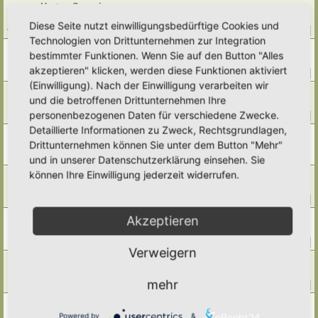
Hortus Somnium
Letzter Beitrag von
Alma
«
Di 14. Jul 2026, 21:57
Diese Seite nutzt einwilligungsbedürftige Cookies und
Antworten:
277
1
25
26
27
28
…
Technologien von Drittunternehmen zur Integration
Hortus Grevenstein
bestimmter Funktionen. Wenn Sie auf den Button "Alles
Letzter Beitrag von
Ann1981
«
Di 14. Jul 2026, 15:25
akzeptieren" klicken, werden diese Funktionen aktiviert
Antworten:
417
1
39
40
41
42
…
(Einwilligung). Nach der Einwilligung verarbeiten wir
Hortus roboris animi et pax
und die betroffenen Drittunternehmen Ihre
Letzter Beitrag von
Simbienchen
«
Do 9. Jul 2026, 16:34
personenbezogenen Daten für verschiedene Zwecke.
Antworten:
154
1
13
14
15
16
…
Detaillierte Informationen zu Zweck, Rechtsgrundlagen,
Hortus Siderum
Drittunternehmen können Sie unter dem Button "Mehr"
Letzter Beitrag von
Saarikko
«
Mi 8. Jul 2026, 13:13
Antworten:
2
und in unserer Datenschutzerklärung einsehen. Sie
können Ihre Einwilligung jederzeit widerrufen.
Hortus Balea biplicata
Letzter Beitrag von
Elli Marlies
«
Di 7. Jul 2026, 19:21
Antworten:
92
1
7
8
9
10
…
Hortus Tamiaea
Akzeptieren
Letzter Beitrag von
tree12
«
Sa 27. Jun 2026, 20:41
Antworten:
66
1
4
5
6
7
…
Verweigern
Hortus Serenitatis
Letzter Beitrag von
Simbienchen
«
Di 23. Jun 2026, 11:12
mehr
Antworten:
16
1
2
Hortus Porta caeli
Letzter Beitrag von
Simbienchen
«
Di 23. Jun 2026, 10:32
Powered by
&