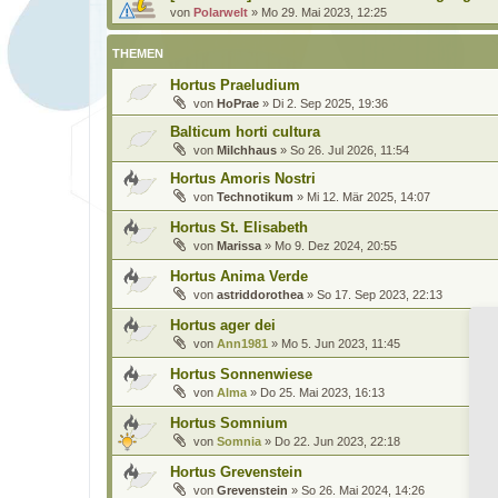
von
Polarwelt
»
Mo 29. Mai 2023, 12:25
THEMEN
Hortus Praeludium
von
HoPrae
»
Di 2. Sep 2025, 19:36
Balticum horti cultura
von
Milchhaus
»
So 26. Jul 2026, 11:54
Hortus Amoris Nostri
von
Technotikum
»
Mi 12. Mär 2025, 14:07
Hortus St. Elisabeth
von
Marissa
»
Mo 9. Dez 2024, 20:55
Hortus Anima Verde
von
astriddorothea
»
So 17. Sep 2023, 22:13
Hortus ager dei
von
Ann1981
»
Mo 5. Jun 2023, 11:45
Hortus Sonnenwiese
von
Alma
»
Do 25. Mai 2023, 16:13
Hortus Somnium
von
Somnia
»
Do 22. Jun 2023, 22:18
Hortus Grevenstein
von
Grevenstein
»
So 26. Mai 2024, 14:26