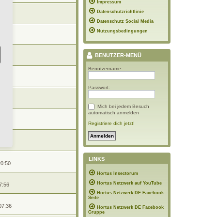
Impressum
n
Datenschutzrichtlinie
6:34
Datenschutz Social Media
Nutzungsbedingungen
:13
BENUTZER-MENÜ
:21
Benutzername:
20:41
Passwort:
n
11:12
Mich bei jedem Besuch
automatisch anmelden
n
10:32
Registriere dich jetzt!
17:42
LINKS
20:50
Hortus Insectorum
Hortus Netzwerk auf YouTube
7:56
Hortus Netzwerk DE Facebook
Seite
07:36
Hortus Netzwerk DE Facebook
Gruppe