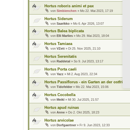
Hortus roboris animi et pax
von
Simbienchen
»
Mo 22. Mai 2023, 17:19
Hortus Siderum
von
Saarikko
»
Mo 6. Apr 2026, 13:07
Hortus Balea biplicata
von
Elli Marlies
»
Mo 29. Mai 2023, 18:04
Hortus Tamiaea
von
VZett
»
Di 25. Nov 2025, 21:10
Hortus Serenitatis
von
Raddetal
»
So 9. Jul 2023, 13:17
Hortus Porta caeli
von
Yazz
»
Mi 2. Aug 2023, 22:34
Hortus Passiflorus - ein Garten an der ostfries
von
Tidofelder
»
Mo 22. Mai 2023, 15:06
Hortus Cocobella
von
Meikl
»
Mi 30. Jul 2025, 21:57
Hortus apud ruinas
von
Anne
»
Do 2. Okt 2025, 18:23
Hortus arvicolae
von
Dorfgaertner
»
Fr 9. Jun 2023, 12:33