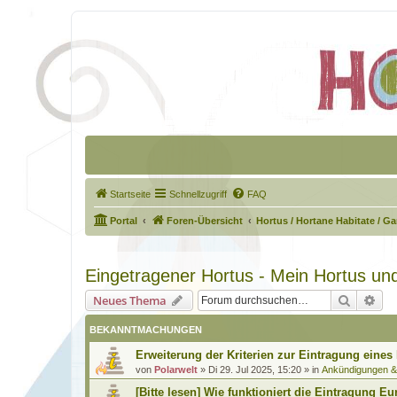
Startseite
Schnellzugriff
FAQ
Portal
Foren-Übersicht
Hortus / Hortane Habitate / G
Eingetragener Hortus - Mein Hortus und
Suche
Erw
Neues Thema
BEKANNTMACHUNGEN
Erweiterung der Kriterien zur Eintragung eines
von
Polarwelt
»
Di 29. Jul 2025, 15:20
» in
Ankündigungen 
[Bitte lesen] Wie funktioniert die Eintragung Eu