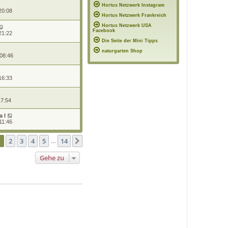
Hortus Netzwerk Instagram
20:08
Hortus Netzwerk Frankreich
Hortus Netzwerk USA
Facebook
21:22
Die Seite der Mini Tipps
naturgarten Shop
 08:46
16:33
17:54
 l
11:46
te
1
von
14
1
2
3
4
5
14
Nächste
…
Gehe zu