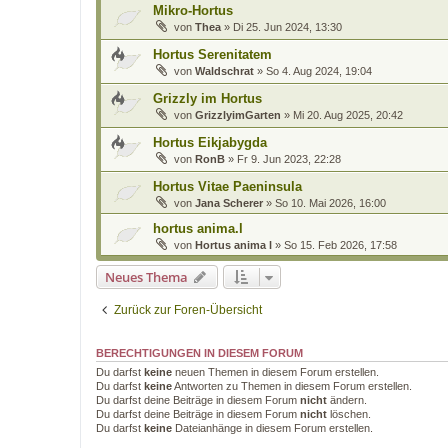
Mikro-Hortus
von
Thea
»
Di 25. Jun 2024, 13:30
Hortus Serenitatem
von
Waldschrat
»
So 4. Aug 2024, 19:04
Grizzly im Hortus
von
GrizzlyimGarten
»
Mi 20. Aug 2025, 20:42
Hortus Eikjabygda
von
RonB
»
Fr 9. Jun 2023, 22:28
Hortus Vitae Paeninsula
von
Jana Scherer
»
So 10. Mai 2026, 16:00
hortus anima.l
von
Hortus anima l
»
So 15. Feb 2026, 17:58
Neues Thema
Zurück zur Foren-Übersicht
BERECHTIGUNGEN IN DIESEM FORUM
Du darfst
keine
neuen Themen in diesem Forum erstellen.
Du darfst
keine
Antworten zu Themen in diesem Forum erstellen.
Du darfst deine Beiträge in diesem Forum
nicht
ändern.
Du darfst deine Beiträge in diesem Forum
nicht
löschen.
Du darfst
keine
Dateianhänge in diesem Forum erstellen.