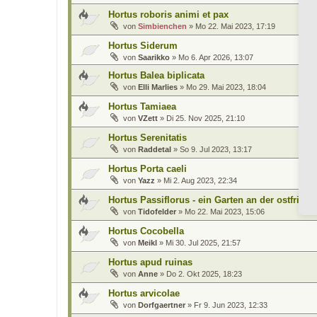
Hortus roboris animi et pax
von
Simbienchen
»
Mo 22. Mai 2023, 17:19
Hortus Siderum
von
Saarikko
»
Mo 6. Apr 2026, 13:07
Hortus Balea biplicata
von
Elli Marlies
»
Mo 29. Mai 2023, 18:04
Hortus Tamiaea
von
VZett
»
Di 25. Nov 2025, 21:10
Hortus Serenitatis
von
Raddetal
»
So 9. Jul 2023, 13:17
Hortus Porta caeli
von
Yazz
»
Mi 2. Aug 2023, 22:34
Hortus Passiflorus - ein Garten an der ostfries
von
Tidofelder
»
Mo 22. Mai 2023, 15:06
Hortus Cocobella
von
Meikl
»
Mi 30. Jul 2025, 21:57
Hortus apud ruinas
von
Anne
»
Do 2. Okt 2025, 18:23
Hortus arvicolae
von
Dorfgaertner
»
Fr 9. Jun 2023, 12:33