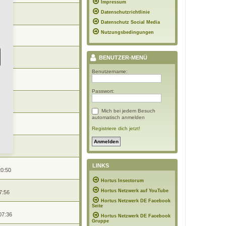
Impressum
n
Datenschutzrichtlinie
6:34
Datenschutz Social Media
Nutzungsbedingungen
:13
BENUTZER-MENÜ
:21
Benutzername:
20:41
Passwort:
n
11:12
Mich bei jedem Besuch
automatisch anmelden
n
10:32
Registriere dich jetzt!
17:42
LINKS
20:50
Hortus Insectorum
Hortus Netzwerk auf YouTube
7:56
Hortus Netzwerk DE Facebook
Seite
07:36
Hortus Netzwerk DE Facebook
Gruppe