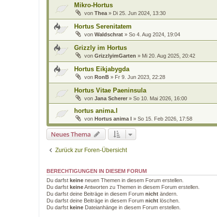
Mikro-Hortus
von
Thea
»
Di 25. Jun 2024, 13:30
Hortus Serenitatem
von
Waldschrat
»
So 4. Aug 2024, 19:04
Grizzly im Hortus
von
GrizzlyimGarten
»
Mi 20. Aug 2025, 20:42
Hortus Eikjabygda
von
RonB
»
Fr 9. Jun 2023, 22:28
Hortus Vitae Paeninsula
von
Jana Scherer
»
So 10. Mai 2026, 16:00
hortus anima.l
von
Hortus anima l
»
So 15. Feb 2026, 17:58
Neues Thema
Zurück zur Foren-Übersicht
BERECHTIGUNGEN IN DIESEM FORUM
Du darfst
keine
neuen Themen in diesem Forum erstellen.
Du darfst
keine
Antworten zu Themen in diesem Forum erstellen.
Du darfst deine Beiträge in diesem Forum
nicht
ändern.
Du darfst deine Beiträge in diesem Forum
nicht
löschen.
Du darfst
keine
Dateianhänge in diesem Forum erstellen.