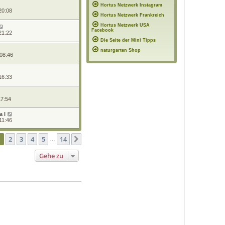
Hortus Netzwerk Instagram
20:08
Hortus Netzwerk Frankreich
Hortus Netzwerk USA
Facebook
21:22
Die Seite der Mini Tipps
naturgarten Shop
 08:46
16:33
17:54
 l
11:46
te
1
von
14
1
2
3
4
5
14
Nächste
…
Gehe zu