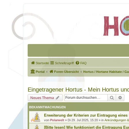
Startseite
Schnellzugriff
FAQ
Portal
Foren-Übersicht
Hortus / Hortane Habitate / G
Eingetragener Hortus - Mein Hortus und
Suche
Erw
Neues Thema
BEKANNTMACHUNGEN
Erweiterung der Kriterien zur Eintragung eines
von
Polarwelt
»
Di 29. Jul 2025, 15:20
» in
Ankündigungen 
[Bitte lesen] Wie funktioniert die Eintragung Eu