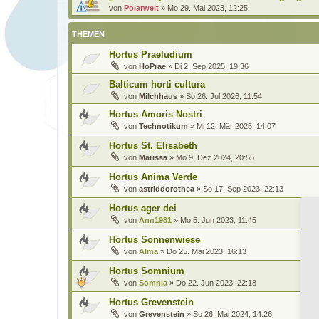
von
Polarwelt
»
Mo 29. Mai 2023, 12:25
THEMEN
Hortus Praeludium
von
HoPrae
»
Di 2. Sep 2025, 19:36
Balticum horti cultura
von
Milchhaus
»
So 26. Jul 2026, 11:54
Hortus Amoris Nostri
von
Technotikum
»
Mi 12. Mär 2025, 14:07
Hortus St. Elisabeth
von
Marissa
»
Mo 9. Dez 2024, 20:55
Hortus Anima Verde
von
astriddorothea
»
So 17. Sep 2023, 22:13
Hortus ager dei
von
Ann1981
»
Mo 5. Jun 2023, 11:45
Hortus Sonnenwiese
von
Alma
»
Do 25. Mai 2023, 16:13
Hortus Somnium
von
Somnia
»
Do 22. Jun 2023, 22:18
Hortus Grevenstein
von
Grevenstein
»
So 26. Mai 2024, 14:26