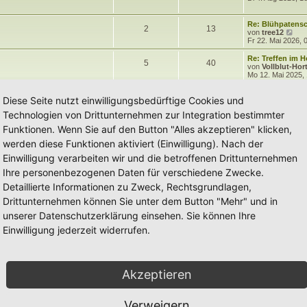
h
e
m
t
B
e
z
e
r
t
e
i
i
B
e
r
e
L
Re: Blühpatensc
T
B
2
13
t
e
r
e
N
von
tree12
r
i
m
t
B
n
ä
t
e
Fr 22. Mai 2026, 
h
e
a
t
e
z
u
g
r
i
e
r
t
e
g
L
Re: Treffen im 
T
B
a
5
40
e
i
t
e
s
e
von
Vollblut-Hor
g
r
r
t
n
ä
t
Mo 12. Mai 2025,
e
h
e
a
m
t
B
e
z
g
e
r
t
g
e
i
i
B
Diese Seite nutzt einwilligungsbedürftige Cookies und
e
r
e
t
e
r
e
Technologien von Drittunternehmen zur Integration bestimmter
r
i
m
t
B
n
ä
a
t
e
Funktionen. Wenn Sie auf den Button "Alles akzeptieren" klicken,
g
r
i
e
r
g
a
t
werden diese Funktionen aktiviert (Einwilligung). Nach der
g
r
n
ä
e
Einwilligung verarbeiten wir und die betroffenen Drittunternehmen
a
g
g
Ihre personenbezogenen Daten für verschiedene Zwecke.
Detaillierte Informationen zu Zweck, Rechtsgrundlagen,
e
Drittunternehmen können Sie unter dem Button "Mehr" und in
unserer Datenschutzerklärung einsehen. Sie können Ihre
Einwilligung jederzeit widerrufen.
Akzeptieren
Verweigern