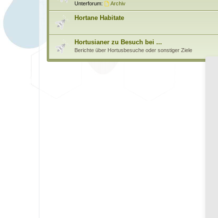
Unterforum:
Archiv
Hortane Habitate
Hortusianer zu Besuch bei ...
Berichte über Hortusbesuche oder sonstiger Ziele