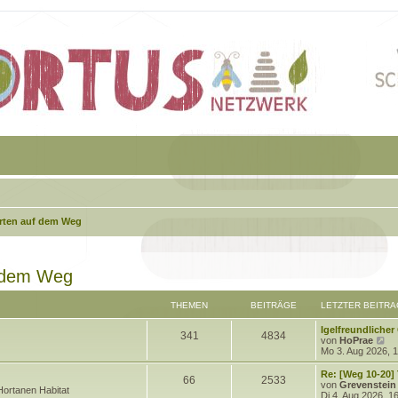
arten auf dem Weg
f dem Weg
THEMEN
BEITRÄGE
LETZTER BEITRA
L
Igelfreundlicher
T
B
341
4834
e
N
von
HoPrae
t
e
Mo 3. Aug 2026, 
h
e
z
u
t
e
L
Re: [Weg 10-20]
T
B
66
2533
e
i
e
s
e
von
Grevenstein
ortanen Habitat
r
t
t
Di 4. Aug 2026, 1