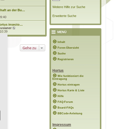
u
e
Weitere Hilfe zur Suche
s
haft an der Bu…
t
Erweiterte Suche
e
09:40
r
B
Hortus insecto…
e
N
tusianer
i
e
 10:39
MENÜ
t
u
r
e
a
s
Inhalt
g
t
Gehe zu
Foren-Übersicht
e
r
Suche
B
e
Registrieren
i
t
r
Hortus
a
g
Wie funktioniert die
Eintragung
Hortus eintragen
Hortus Karte & Liste
Hilfe
FAQ-Forum
Board-FAQs
BBCode-Anleitung
Impressum