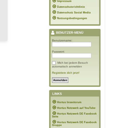
Impressum
Datenschutzrichtlinie
Datenschutz Social Media
Nutzungsbedingungen
BENUTZER-MENÜ
Benutzername:
Passwort:
Mich bei jedem Besuch
automatisch anmelden
Registriere dich jetzt!
LINKS
Hortus Insectorum
Hortus Netzwerk auf YouTube
Hortus Netzwerk DE Facebook
Seite
Hortus Netzwerk DE Facebook
Gruppe