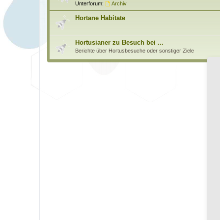
Unterforum:
Archiv
Hortane Habitate
Hortusianer zu Besuch bei ...
Berichte über Hortusbesuche oder sonstiger Ziele