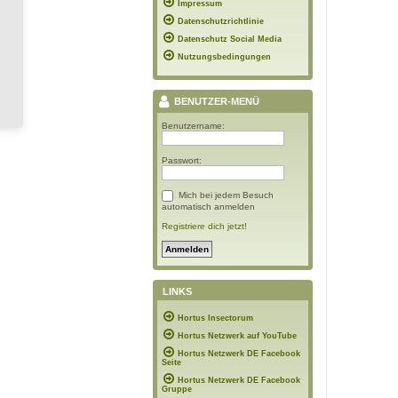
Impressum
Datenschutzrichtlinie
Datenschutz Social Media
Nutzungsbedingungen
BENUTZER-MENÜ
Benutzername:
Passwort:
Mich bei jedem Besuch
automatisch anmelden
Registriere dich jetzt!
LINKS
Hortus Insectorum
Hortus Netzwerk auf YouTube
Hortus Netzwerk DE Facebook
Seite
Hortus Netzwerk DE Facebook
Gruppe