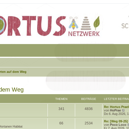
arten auf dem Weg
f dem Weg
THEMEN
BEITRÄGE
LETZTER BEITRA
L
Re: Hortus Prae
T
B
341
4836
e
N
von
HoPrae
t
e
Do 6. Aug 2026, 1
h
e
z
u
t
e
L
Re: [Weg 09-25]
T
B
66
2534
e
i
e
s
e
von
Poco Loco
ortanen Habitat
r
t
t
Fr 7. Aug 2026, 1