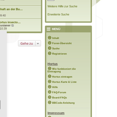
u
e
Weitere Hilfe zur Suche
s
haft an der Bu…
t
Erweiterte Suche
e
09:40
r
B
Hortus insecto…
e
N
tusianer
i
e
 10:39
MENÜ
t
u
r
e
a
s
Inhalt
g
t
Gehe zu
Foren-Übersicht
e
r
Suche
B
e
Registrieren
i
t
r
Hortus
a
g
Wie funktioniert die
Eintragung
Hortus eintragen
Hortus Karte & Liste
Hilfe
FAQ-Forum
Board-FAQs
BBCode-Anleitung
Impressum