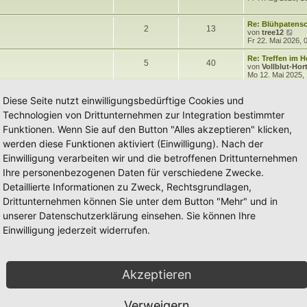
h
e
m
t
B
e
z
e
r
t
e
i
i
B
e
r
e
L
Re: Blühpatensc
T
B
2
13
t
e
r
e
N
von
tree12
r
i
m
t
B
n
ä
t
e
Fr 22. Mai 2026, 
h
e
a
t
e
z
u
g
r
i
e
r
t
e
g
L
Re: Treffen im 
T
B
a
5
40
e
i
t
e
s
e
von
Vollblut-Hor
g
r
r
t
n
ä
t
Mo 12. Mai 2025,
e
h
e
a
m
t
B
e
z
g
e
r
t
g
e
i
i
B
Diese Seite nutzt einwilligungsbedürftige Cookies und
e
r
e
t
e
r
e
Technologien von Drittunternehmen zur Integration bestimmter
r
i
m
t
B
n
ä
a
t
e
Funktionen. Wenn Sie auf den Button "Alles akzeptieren" klicken,
g
r
i
e
r
g
a
t
werden diese Funktionen aktiviert (Einwilligung). Nach der
g
r
n
ä
e
Einwilligung verarbeiten wir und die betroffenen Drittunternehmen
a
g
g
Ihre personenbezogenen Daten für verschiedene Zwecke.
Detaillierte Informationen zu Zweck, Rechtsgrundlagen,
e
Drittunternehmen können Sie unter dem Button "Mehr" und in
unserer Datenschutzerklärung einsehen. Sie können Ihre
Einwilligung jederzeit widerrufen.
Akzeptieren
Verweigern