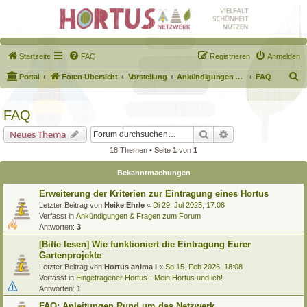
Startseite
FAQ
Registrieren
Anmelden
S
Portal
Foren-Übersicht
Vorstellung
Ankündigungen & Fragen zum Forum
FAQ
u
c
FAQ
h
Suche
Erweiterte Suche
Neues Thema
e
18 Themen • Seite
1
von
1
Bekanntmachungen
Erweiterung der Kriterien zur Eintragung eines Hortus
Letzter Beitrag von
Heike Ehrle
«
Di 29. Jul 2025, 17:08
Verfasst in
Ankündigungen & Fragen zum Forum
Antworten:
3
[Bitte lesen] Wie funktioniert die Eintragung Eurer
Gartenprojekte
Letzter Beitrag von
Hortus anima l
«
So 15. Feb 2026, 18:08
Verfasst in
Eingetragener Hortus - Mein Hortus und ich!
Antworten:
1
FAQ: Anleitungen Rund um das Netzwerk