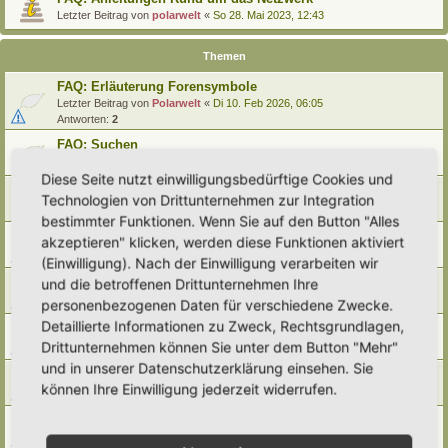
Letzter Beitrag von
polarwelt
«
So 28. Mai 2023, 12:43
Themen
FAQ: Erläuterung Forensymbole
Letzter Beitrag von
Polarwelt
«
Di 10. Feb 2026, 06:05
Antworten:
2
FAQ: Suchen
Letzter Beitrag von
Polarwelt
«
Sa 27. Apr 2024, 10:43
Diese Seite nutzt einwilligungsbedürftige Cookies und
FAQ: Entwürfe wiederfinden
Technologien von Drittunternehmen zur Integration
Letzter Beitrag von
Polarwelt
«
So 25. Feb 2024, 17:57
bestimmter Funktionen. Wenn Sie auf den Button "Alles
FAQ: Direkt zu einem Beitrag springen
akzeptieren" klicken, werden diese Funktionen aktiviert
Letzter Beitrag von
Polarwelt
«
Mi 21. Jun 2023, 12:51
(Einwilligung). Nach der Einwilligung verarbeiten wir
FAQ: Zum letzten Beitrag springen
und die betroffenen Drittunternehmen Ihre
Letzter Beitrag von
Polarwelt
«
Mi 21. Jun 2023, 12:36
personenbezogenen Daten für verschiedene Zwecke.
Detaillierte Informationen zu Zweck, Rechtsgrundlagen,
FAQ: Urheberrecht
Drittunternehmen können Sie unter dem Button "Mehr"
Letzter Beitrag von
Polarwelt
«
Mo 5. Jun 2023, 10:38
und in unserer Datenschutzerklärung einsehen. Sie
FAQ: Karte nach Regionen / Anzeige filtern
können Ihre Einwilligung jederzeit widerrufen.
Letzter Beitrag von
polarwelt
«
Do 1. Jun 2023, 11:05
FAQ: Prüfen ob ein Hortus-Namen schon benutzt wird
Letzter Beitrag von
polarwelt
«
Do 1. Jun 2023, 10:16