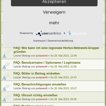
Akzeptieren
FAQ: Wie kann ich meinen alten Hortus umziehen
Letzter Beitrag von
polarwelt
«
Mo 29. Mai 2023, 12:02
Verweigern
FAQ: Wie kann ich meine alte Lebensinsel umziehen
Letzter Beitrag von
polarwelt
«
Mo 29. Mai 2023, 12:02
mehr
FAQ: Cookie-Datenschutz-Einstellungen
Letzter Beitrag von
polarwelt
«
Mo 29. Mai 2023, 10:33
Powered by
&
FAQ: Profil ändern / Hortus-Namen hinterlegen
Impressum
|
Datenschutzerklärung
Letzter Beitrag von
polarwelt
«
Mo 29. Mai 2023, 08:03
FAQ: Wie kann ich eine regionale Hortus-Netzwerk-Gruppe
gründen
Letzter Beitrag von
polarwelt
«
So 28. Mai 2023, 12:48
FAQ: Benutzername / Spitzname / Loginname
Letzter Beitrag von
polarwelt
«
So 28. Mai 2023, 11:55
FAQ: Bilder in Beitrag einbetten
Letzter Beitrag von
polarwelt
«
So 28. Mai 2023, 10:47
FAQ: Benachrichtigungen einstellen
Letzter Beitrag von
polarwelt
«
So 28. Mai 2023, 10:27
FAQ: Uhrzeit richtig einstellen
Letzter Beitrag von
polarwelt
«
So 28. Mai 2023, 09:45