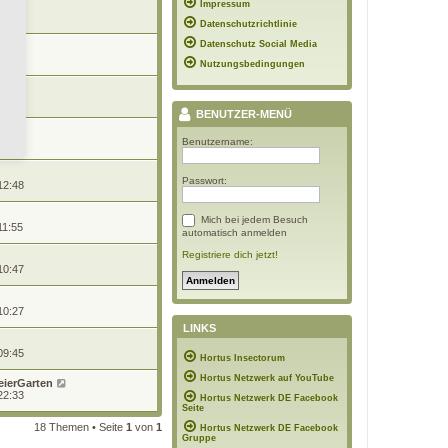
Impressum
 12:02
Datenschutzrichtlinie
Datenschutz Social Media
 12:02
Nutzungsbedingungen
 10:33
BENUTZER-MENÜ
Benutzername:
 08:03
Passwort:
12:48
Mich bei jedem Besuch
11:55
automatisch anmelden
Registriere dich jetzt!
10:47
10:27
LINKS
09:45
Hortus Insectorum
Hortus Netzwerk auf YouTube
eierGarten
22:33
Hortus Netzwerk DE Facebook
Seite
18 Themen • Seite
1
von
1
Hortus Netzwerk DE Facebook
Gruppe