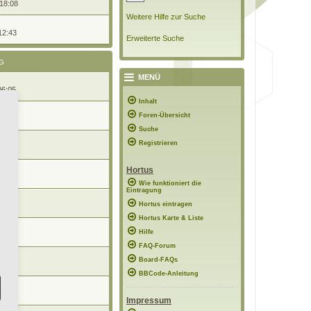
 18:08
Weitere Hilfe zur Suche
12:43
Erweiterte Suche
G
MENÜ
06:05
Inhalt
Foren-Übersicht
10:43
Suche
Registrieren
 17:57
Hortus
12:51
Wie funktioniert die
Eintragung
Hortus eintragen
12:36
Hortus Karte & Liste
Hilfe
10:38
FAQ-Forum
Board-FAQs
1:05
BBCode-Anleitung
0:16
Impressum