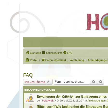
Startseite
Schnellzugriff
FAQ
Portal
Foren-Übersicht
Vorstellung
Ankündigungen
FAQ
Suche
Erw
Neues Thema
BEKANNTMACHUNGEN
Erweiterung der Kriterien zur Eintragung eines
von
Polarwelt
»
Di 29. Jul 2025, 15:20
» in
Ankündigungen 
[Bitte lesen] Wie funktioniert die Eintragung Eu