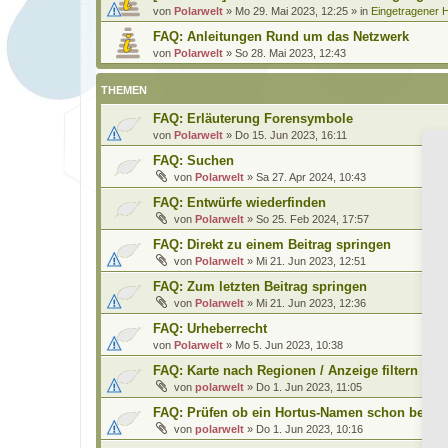
von
Polarwelt
»
Mo 29. Mai 2023, 12:25
» in
Eingetragener H
FAQ: Anleitungen Rund um das Netzwerk
von
Polarwelt
»
So 28. Mai 2023, 12:43
THEMEN
FAQ: Erläuterung Forensymbole
von
Polarwelt
»
Do 15. Jun 2023, 16:11
FAQ: Suchen
von
Polarwelt
»
Sa 27. Apr 2024, 10:43
FAQ: Entwürfe wiederfinden
von
Polarwelt
»
So 25. Feb 2024, 17:57
FAQ: Direkt zu einem Beitrag springen
von
Polarwelt
»
Mi 21. Jun 2023, 12:51
FAQ: Zum letzten Beitrag springen
von
Polarwelt
»
Mi 21. Jun 2023, 12:36
FAQ: Urheberrecht
von
Polarwelt
»
Mo 5. Jun 2023, 10:38
FAQ: Karte nach Regionen / Anzeige filtern
von
polarwelt
»
Do 1. Jun 2023, 11:05
FAQ: Prüfen ob ein Hortus-Namen schon benutz
von
polarwelt
»
Do 1. Jun 2023, 10:16