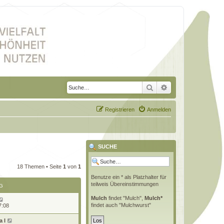
Suche
Erweiterte Suche
Registrieren
Anmelden
SUCHE
18 Themen • Seite
1
von
1
Benutze ein * als Platzhalter für
teilweis Übereinstimmungen
G
Mulch
findet "Mulch",
Mulch*
findet auch "Mulchwurst"
7:08
 l