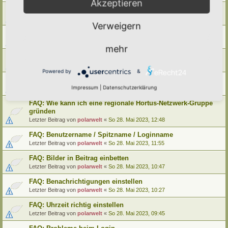
Akzeptieren
FAQ: Wie kann ich meinen alten Hortus umziehen
Letzter Beitrag von
polarwelt
«
Mo 29. Mai 2023, 12:02
Verweigern
FAQ: Wie kann ich meine alte Lebensinsel umziehen
Letzter Beitrag von
polarwelt
«
Mo 29. Mai 2023, 12:02
mehr
FAQ: Cookie-Datenschutz-Einstellungen
Letzter Beitrag von
polarwelt
«
Mo 29. Mai 2023, 10:33
Powered by
&
FAQ: Profil ändern / Hortus-Namen hinterlegen
Impressum
|
Datenschutzerklärung
Letzter Beitrag von
polarwelt
«
Mo 29. Mai 2023, 08:03
FAQ: Wie kann ich eine regionale Hortus-Netzwerk-Gruppe
gründen
Letzter Beitrag von
polarwelt
«
So 28. Mai 2023, 12:48
FAQ: Benutzername / Spitzname / Loginname
Letzter Beitrag von
polarwelt
«
So 28. Mai 2023, 11:55
FAQ: Bilder in Beitrag einbetten
Letzter Beitrag von
polarwelt
«
So 28. Mai 2023, 10:47
FAQ: Benachrichtigungen einstellen
Letzter Beitrag von
polarwelt
«
So 28. Mai 2023, 10:27
FAQ: Uhrzeit richtig einstellen
Letzter Beitrag von
polarwelt
«
So 28. Mai 2023, 09:45