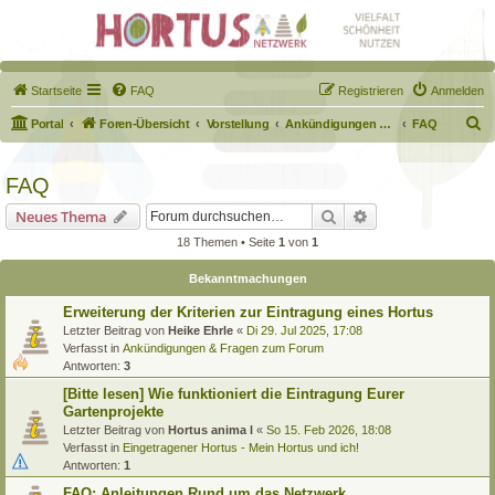
Startseite
FAQ
Registrieren
Anmelden
S
Portal
Foren-Übersicht
Vorstellung
Ankündigungen & Fragen zum Forum
FAQ
u
c
FAQ
h
Suche
Erweiterte Suche
Neues Thema
e
18 Themen • Seite
1
von
1
Bekanntmachungen
Erweiterung der Kriterien zur Eintragung eines Hortus
Letzter Beitrag von
Heike Ehrle
«
Di 29. Jul 2025, 17:08
Verfasst in
Ankündigungen & Fragen zum Forum
Antworten:
3
[Bitte lesen] Wie funktioniert die Eintragung Eurer
Gartenprojekte
Letzter Beitrag von
Hortus anima l
«
So 15. Feb 2026, 18:08
Verfasst in
Eingetragener Hortus - Mein Hortus und ich!
Antworten:
1
FAQ: Anleitungen Rund um das Netzwerk