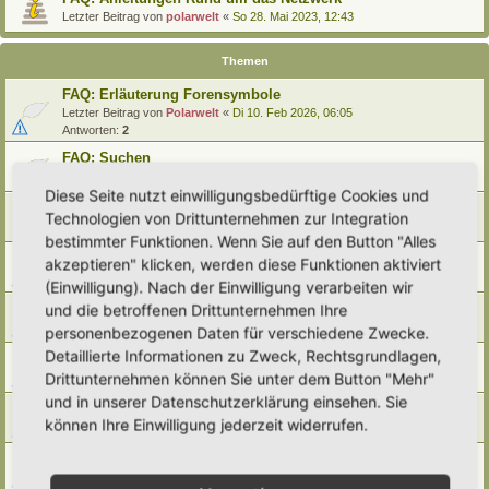
Letzter Beitrag von
polarwelt
«
So 28. Mai 2023, 12:43
Themen
FAQ: Erläuterung Forensymbole
Letzter Beitrag von
Polarwelt
«
Di 10. Feb 2026, 06:05
Antworten:
2
FAQ: Suchen
Letzter Beitrag von
Polarwelt
«
Sa 27. Apr 2024, 10:43
Diese Seite nutzt einwilligungsbedürftige Cookies und
FAQ: Entwürfe wiederfinden
Technologien von Drittunternehmen zur Integration
Letzter Beitrag von
Polarwelt
«
So 25. Feb 2024, 17:57
bestimmter Funktionen. Wenn Sie auf den Button "Alles
FAQ: Direkt zu einem Beitrag springen
akzeptieren" klicken, werden diese Funktionen aktiviert
Letzter Beitrag von
Polarwelt
«
Mi 21. Jun 2023, 12:51
(Einwilligung). Nach der Einwilligung verarbeiten wir
FAQ: Zum letzten Beitrag springen
und die betroffenen Drittunternehmen Ihre
Letzter Beitrag von
Polarwelt
«
Mi 21. Jun 2023, 12:36
personenbezogenen Daten für verschiedene Zwecke.
Detaillierte Informationen zu Zweck, Rechtsgrundlagen,
FAQ: Urheberrecht
Drittunternehmen können Sie unter dem Button "Mehr"
Letzter Beitrag von
Polarwelt
«
Mo 5. Jun 2023, 10:38
und in unserer Datenschutzerklärung einsehen. Sie
FAQ: Karte nach Regionen / Anzeige filtern
können Ihre Einwilligung jederzeit widerrufen.
Letzter Beitrag von
polarwelt
«
Do 1. Jun 2023, 11:05
FAQ: Prüfen ob ein Hortus-Namen schon benutzt wird
Letzter Beitrag von
polarwelt
«
Do 1. Jun 2023, 10:16