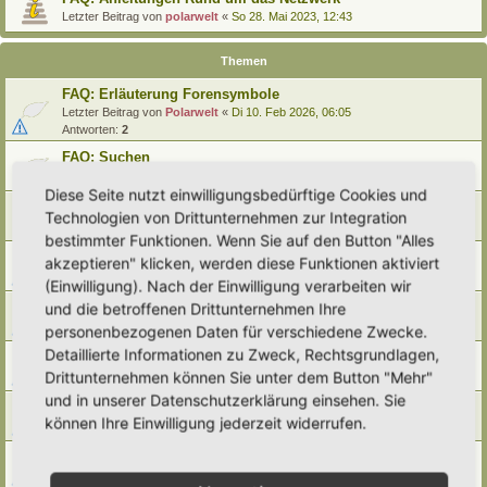
Letzter Beitrag von
polarwelt
«
So 28. Mai 2023, 12:43
Themen
FAQ: Erläuterung Forensymbole
Letzter Beitrag von
Polarwelt
«
Di 10. Feb 2026, 06:05
Antworten:
2
FAQ: Suchen
Letzter Beitrag von
Polarwelt
«
Sa 27. Apr 2024, 10:43
Diese Seite nutzt einwilligungsbedürftige Cookies und
FAQ: Entwürfe wiederfinden
Technologien von Drittunternehmen zur Integration
Letzter Beitrag von
Polarwelt
«
So 25. Feb 2024, 17:57
bestimmter Funktionen. Wenn Sie auf den Button "Alles
FAQ: Direkt zu einem Beitrag springen
akzeptieren" klicken, werden diese Funktionen aktiviert
Letzter Beitrag von
Polarwelt
«
Mi 21. Jun 2023, 12:51
(Einwilligung). Nach der Einwilligung verarbeiten wir
FAQ: Zum letzten Beitrag springen
und die betroffenen Drittunternehmen Ihre
Letzter Beitrag von
Polarwelt
«
Mi 21. Jun 2023, 12:36
personenbezogenen Daten für verschiedene Zwecke.
Detaillierte Informationen zu Zweck, Rechtsgrundlagen,
FAQ: Urheberrecht
Drittunternehmen können Sie unter dem Button "Mehr"
Letzter Beitrag von
Polarwelt
«
Mo 5. Jun 2023, 10:38
und in unserer Datenschutzerklärung einsehen. Sie
FAQ: Karte nach Regionen / Anzeige filtern
können Ihre Einwilligung jederzeit widerrufen.
Letzter Beitrag von
polarwelt
«
Do 1. Jun 2023, 11:05
FAQ: Prüfen ob ein Hortus-Namen schon benutzt wird
Letzter Beitrag von
polarwelt
«
Do 1. Jun 2023, 10:16