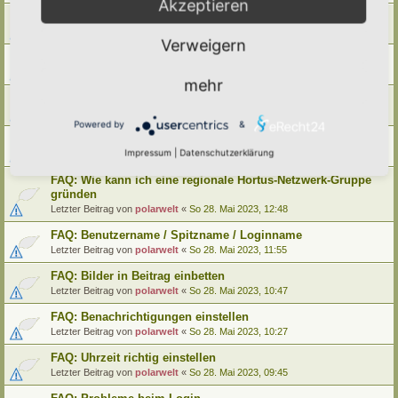
Akzeptieren
FAQ: Wie kann ich meinen alten Hortus umziehen
Letzter Beitrag von
polarwelt
«
Mo 29. Mai 2023, 12:02
Verweigern
FAQ: Wie kann ich meine alte Lebensinsel umziehen
Letzter Beitrag von
polarwelt
«
Mo 29. Mai 2023, 12:02
mehr
FAQ: Cookie-Datenschutz-Einstellungen
Letzter Beitrag von
polarwelt
«
Mo 29. Mai 2023, 10:33
Powered by
&
FAQ: Profil ändern / Hortus-Namen hinterlegen
Impressum
|
Datenschutzerklärung
Letzter Beitrag von
polarwelt
«
Mo 29. Mai 2023, 08:03
FAQ: Wie kann ich eine regionale Hortus-Netzwerk-Gruppe
gründen
Letzter Beitrag von
polarwelt
«
So 28. Mai 2023, 12:48
FAQ: Benutzername / Spitzname / Loginname
Letzter Beitrag von
polarwelt
«
So 28. Mai 2023, 11:55
FAQ: Bilder in Beitrag einbetten
Letzter Beitrag von
polarwelt
«
So 28. Mai 2023, 10:47
FAQ: Benachrichtigungen einstellen
Letzter Beitrag von
polarwelt
«
So 28. Mai 2023, 10:27
FAQ: Uhrzeit richtig einstellen
Letzter Beitrag von
polarwelt
«
So 28. Mai 2023, 09:45