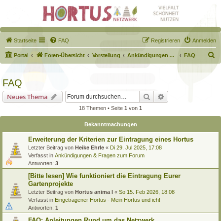
Startseite
FAQ
Registrieren
Anmelden
S
Portal
Foren-Übersicht
Vorstellung
Ankündigungen & Fragen zum Forum
FAQ
u
c
FAQ
h
Suche
Erweiterte Suche
Neues Thema
e
18 Themen • Seite
1
von
1
Bekanntmachungen
Erweiterung der Kriterien zur Eintragung eines Hortus
Letzter Beitrag von
Heike Ehrle
«
Di 29. Jul 2025, 17:08
Verfasst in
Ankündigungen & Fragen zum Forum
Antworten:
3
[Bitte lesen] Wie funktioniert die Eintragung Eurer
Gartenprojekte
Letzter Beitrag von
Hortus anima l
«
So 15. Feb 2026, 18:08
Verfasst in
Eingetragener Hortus - Mein Hortus und ich!
Antworten:
1
FAQ: Anleitungen Rund um das Netzwerk