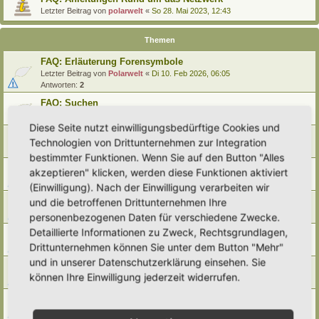
Letzter Beitrag von
polarwelt
«
So 28. Mai 2023, 12:43
Themen
FAQ: Erläuterung Forensymbole
Letzter Beitrag von
Polarwelt
«
Di 10. Feb 2026, 06:05
Antworten:
2
FAQ: Suchen
Letzter Beitrag von
Polarwelt
«
Sa 27. Apr 2024, 10:43
Diese Seite nutzt einwilligungsbedürftige Cookies und
FAQ: Entwürfe wiederfinden
Technologien von Drittunternehmen zur Integration
Letzter Beitrag von
Polarwelt
«
So 25. Feb 2024, 17:57
bestimmter Funktionen. Wenn Sie auf den Button "Alles
FAQ: Direkt zu einem Beitrag springen
akzeptieren" klicken, werden diese Funktionen aktiviert
Letzter Beitrag von
Polarwelt
«
Mi 21. Jun 2023, 12:51
(Einwilligung). Nach der Einwilligung verarbeiten wir
FAQ: Zum letzten Beitrag springen
und die betroffenen Drittunternehmen Ihre
Letzter Beitrag von
Polarwelt
«
Mi 21. Jun 2023, 12:36
personenbezogenen Daten für verschiedene Zwecke.
Detaillierte Informationen zu Zweck, Rechtsgrundlagen,
FAQ: Urheberrecht
Drittunternehmen können Sie unter dem Button "Mehr"
Letzter Beitrag von
Polarwelt
«
Mo 5. Jun 2023, 10:38
und in unserer Datenschutzerklärung einsehen. Sie
FAQ: Karte nach Regionen / Anzeige filtern
können Ihre Einwilligung jederzeit widerrufen.
Letzter Beitrag von
polarwelt
«
Do 1. Jun 2023, 11:05
FAQ: Prüfen ob ein Hortus-Namen schon benutzt wird
Letzter Beitrag von
polarwelt
«
Do 1. Jun 2023, 10:16