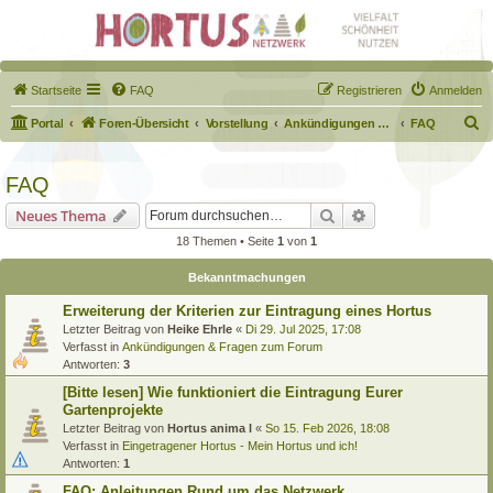
Startseite
FAQ
Registrieren
Anmelden
S
Portal
Foren-Übersicht
Vorstellung
Ankündigungen & Fragen zum Forum
FAQ
u
c
FAQ
h
Suche
Erweiterte Suche
Neues Thema
e
18 Themen • Seite
1
von
1
Bekanntmachungen
Erweiterung der Kriterien zur Eintragung eines Hortus
Letzter Beitrag von
Heike Ehrle
«
Di 29. Jul 2025, 17:08
Verfasst in
Ankündigungen & Fragen zum Forum
Antworten:
3
[Bitte lesen] Wie funktioniert die Eintragung Eurer
Gartenprojekte
Letzter Beitrag von
Hortus anima l
«
So 15. Feb 2026, 18:08
Verfasst in
Eingetragener Hortus - Mein Hortus und ich!
Antworten:
1
FAQ: Anleitungen Rund um das Netzwerk