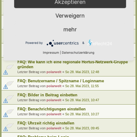
Akzeptieren
FAQ: Wie kann ich meinen alten Hortus umziehen
Letzter Beitrag von
polarwelt
«
Mo 29. Mai 2023, 12:02
Verweigern
FAQ: Wie kann ich meine alte Lebensinsel umziehen
Letzter Beitrag von
polarwelt
«
Mo 29. Mai 2023, 12:02
mehr
FAQ: Cookie-Datenschutz-Einstellungen
Letzter Beitrag von
polarwelt
«
Mo 29. Mai 2023, 10:33
Powered by
&
FAQ: Profil ändern / Hortus-Namen hinterlegen
Impressum
|
Datenschutzerklärung
Letzter Beitrag von
polarwelt
«
Mo 29. Mai 2023, 08:03
FAQ: Wie kann ich eine regionale Hortus-Netzwerk-Gruppe
gründen
Letzter Beitrag von
polarwelt
«
So 28. Mai 2023, 12:48
FAQ: Benutzername / Spitzname / Loginname
Letzter Beitrag von
polarwelt
«
So 28. Mai 2023, 11:55
FAQ: Bilder in Beitrag einbetten
Letzter Beitrag von
polarwelt
«
So 28. Mai 2023, 10:47
FAQ: Benachrichtigungen einstellen
Letzter Beitrag von
polarwelt
«
So 28. Mai 2023, 10:27
FAQ: Uhrzeit richtig einstellen
Letzter Beitrag von
polarwelt
«
So 28. Mai 2023, 09:45