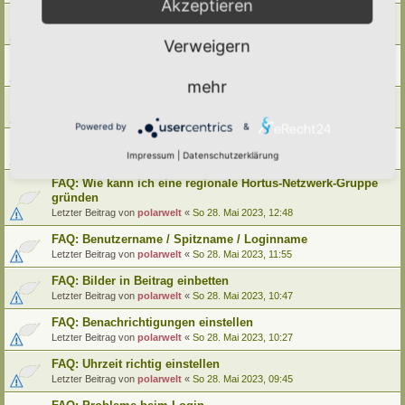
Akzeptieren
FAQ: Wie kann ich meinen alten Hortus umziehen
Letzter Beitrag von
polarwelt
«
Mo 29. Mai 2023, 12:02
Verweigern
FAQ: Wie kann ich meine alte Lebensinsel umziehen
Letzter Beitrag von
polarwelt
«
Mo 29. Mai 2023, 12:02
mehr
FAQ: Cookie-Datenschutz-Einstellungen
Letzter Beitrag von
polarwelt
«
Mo 29. Mai 2023, 10:33
Powered by
&
FAQ: Profil ändern / Hortus-Namen hinterlegen
Impressum
|
Datenschutzerklärung
Letzter Beitrag von
polarwelt
«
Mo 29. Mai 2023, 08:03
FAQ: Wie kann ich eine regionale Hortus-Netzwerk-Gruppe
gründen
Letzter Beitrag von
polarwelt
«
So 28. Mai 2023, 12:48
FAQ: Benutzername / Spitzname / Loginname
Letzter Beitrag von
polarwelt
«
So 28. Mai 2023, 11:55
FAQ: Bilder in Beitrag einbetten
Letzter Beitrag von
polarwelt
«
So 28. Mai 2023, 10:47
FAQ: Benachrichtigungen einstellen
Letzter Beitrag von
polarwelt
«
So 28. Mai 2023, 10:27
FAQ: Uhrzeit richtig einstellen
Letzter Beitrag von
polarwelt
«
So 28. Mai 2023, 09:45