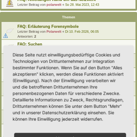
Letzter Beitrag von
polarwelt
«
So 28. Mai 2023, 12:43
Themen
FAQ: Erläuterung Forensymbole
Letzter Beitrag von
Polarwelt
«
Di 10. Feb 2026, 06:05
Antworten:
2
FAQ: Suchen
Letzter Beitrag von
Polarwelt
«
Sa 27. Apr 2024, 10:43
Diese Seite nutzt einwilligungsbedürftige Cookies und
FAQ: Entwürfe wiederfinden
Technologien von Drittunternehmen zur Integration
Letzter Beitrag von
Polarwelt
«
So 25. Feb 2024, 17:57
bestimmter Funktionen. Wenn Sie auf den Button "Alles
FAQ: Direkt zu einem Beitrag springen
akzeptieren" klicken, werden diese Funktionen aktiviert
Letzter Beitrag von
Polarwelt
«
Mi 21. Jun 2023, 12:51
(Einwilligung). Nach der Einwilligung verarbeiten wir
FAQ: Zum letzten Beitrag springen
und die betroffenen Drittunternehmen Ihre
Letzter Beitrag von
Polarwelt
«
Mi 21. Jun 2023, 12:36
personenbezogenen Daten für verschiedene Zwecke.
Detaillierte Informationen zu Zweck, Rechtsgrundlagen,
FAQ: Urheberrecht
Drittunternehmen können Sie unter dem Button "Mehr"
Letzter Beitrag von
Polarwelt
«
Mo 5. Jun 2023, 10:38
und in unserer Datenschutzerklärung einsehen. Sie
FAQ: Karte nach Regionen / Anzeige filtern
können Ihre Einwilligung jederzeit widerrufen.
Letzter Beitrag von
polarwelt
«
Do 1. Jun 2023, 11:05
FAQ: Prüfen ob ein Hortus-Namen schon benutzt wird
Letzter Beitrag von
polarwelt
«
Do 1. Jun 2023, 10:16