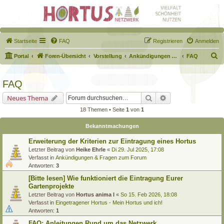
Startseite
FAQ
Registrieren
Anmelden
S
Portal
Foren-Übersicht
Vorstellung
Ankündigungen & Fragen zum Forum
FAQ
u
c
FAQ
h
Suche
Erweiterte Suche
Neues Thema
e
18 Themen • Seite
1
von
1
Bekanntmachungen
Erweiterung der Kriterien zur Eintragung eines Hortus
Letzter Beitrag von
Heike Ehrle
«
Di 29. Jul 2025, 17:08
Verfasst in
Ankündigungen & Fragen zum Forum
Antworten:
3
[Bitte lesen] Wie funktioniert die Eintragung Eurer
Gartenprojekte
Letzter Beitrag von
Hortus anima l
«
So 15. Feb 2026, 18:08
Verfasst in
Eingetragener Hortus - Mein Hortus und ich!
Antworten:
1
FAQ: Anleitungen Rund um das Netzwerk