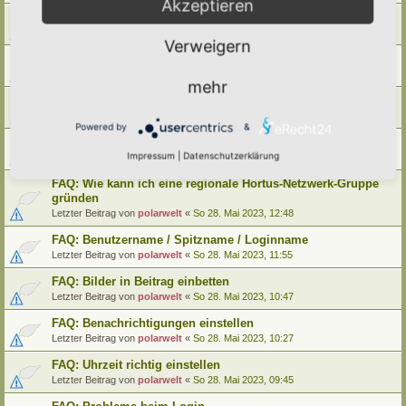
Akzeptieren
FAQ: Wie kann ich meinen alten Hortus umziehen
Letzter Beitrag von
polarwelt
«
Mo 29. Mai 2023, 12:02
Verweigern
FAQ: Wie kann ich meine alte Lebensinsel umziehen
Letzter Beitrag von
polarwelt
«
Mo 29. Mai 2023, 12:02
mehr
FAQ: Cookie-Datenschutz-Einstellungen
Letzter Beitrag von
polarwelt
«
Mo 29. Mai 2023, 10:33
Powered by
&
FAQ: Profil ändern / Hortus-Namen hinterlegen
Impressum
|
Datenschutzerklärung
Letzter Beitrag von
polarwelt
«
Mo 29. Mai 2023, 08:03
FAQ: Wie kann ich eine regionale Hortus-Netzwerk-Gruppe
gründen
Letzter Beitrag von
polarwelt
«
So 28. Mai 2023, 12:48
FAQ: Benutzername / Spitzname / Loginname
Letzter Beitrag von
polarwelt
«
So 28. Mai 2023, 11:55
FAQ: Bilder in Beitrag einbetten
Letzter Beitrag von
polarwelt
«
So 28. Mai 2023, 10:47
FAQ: Benachrichtigungen einstellen
Letzter Beitrag von
polarwelt
«
So 28. Mai 2023, 10:27
FAQ: Uhrzeit richtig einstellen
Letzter Beitrag von
polarwelt
«
So 28. Mai 2023, 09:45