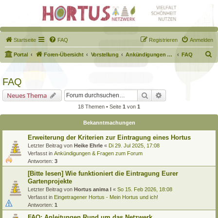
Startseite
FAQ
Registrieren
Anmelden
S
Portal
Foren-Übersicht
Vorstellung
Ankündigungen & Fragen zum Forum
FAQ
u
c
FAQ
h
Suche
Erweiterte Suche
Neues Thema
e
18 Themen • Seite
1
von
1
Bekanntmachungen
Erweiterung der Kriterien zur Eintragung eines Hortus
Letzter Beitrag von
Heike Ehrle
«
Di 29. Jul 2025, 17:08
Verfasst in
Ankündigungen & Fragen zum Forum
Antworten:
3
[Bitte lesen] Wie funktioniert die Eintragung Eurer
Gartenprojekte
Letzter Beitrag von
Hortus anima l
«
So 15. Feb 2026, 18:08
Verfasst in
Eingetragener Hortus - Mein Hortus und ich!
Antworten:
1
FAQ: Anleitungen Rund um das Netzwerk