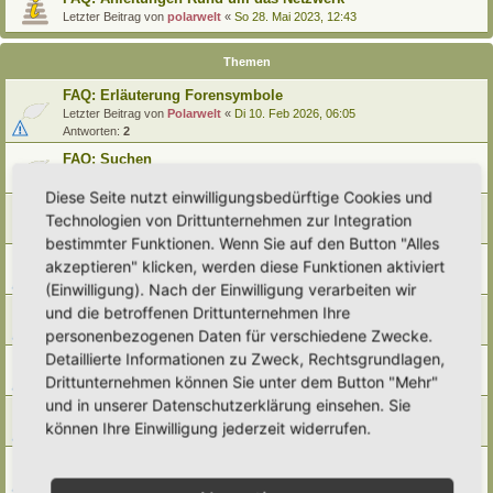
Letzter Beitrag von
polarwelt
«
So 28. Mai 2023, 12:43
Themen
FAQ: Erläuterung Forensymbole
Letzter Beitrag von
Polarwelt
«
Di 10. Feb 2026, 06:05
Antworten:
2
FAQ: Suchen
Letzter Beitrag von
Polarwelt
«
Sa 27. Apr 2024, 10:43
Diese Seite nutzt einwilligungsbedürftige Cookies und
FAQ: Entwürfe wiederfinden
Technologien von Drittunternehmen zur Integration
Letzter Beitrag von
Polarwelt
«
So 25. Feb 2024, 17:57
bestimmter Funktionen. Wenn Sie auf den Button "Alles
FAQ: Direkt zu einem Beitrag springen
akzeptieren" klicken, werden diese Funktionen aktiviert
Letzter Beitrag von
Polarwelt
«
Mi 21. Jun 2023, 12:51
(Einwilligung). Nach der Einwilligung verarbeiten wir
FAQ: Zum letzten Beitrag springen
und die betroffenen Drittunternehmen Ihre
Letzter Beitrag von
Polarwelt
«
Mi 21. Jun 2023, 12:36
personenbezogenen Daten für verschiedene Zwecke.
Detaillierte Informationen zu Zweck, Rechtsgrundlagen,
FAQ: Urheberrecht
Drittunternehmen können Sie unter dem Button "Mehr"
Letzter Beitrag von
Polarwelt
«
Mo 5. Jun 2023, 10:38
und in unserer Datenschutzerklärung einsehen. Sie
FAQ: Karte nach Regionen / Anzeige filtern
können Ihre Einwilligung jederzeit widerrufen.
Letzter Beitrag von
polarwelt
«
Do 1. Jun 2023, 11:05
FAQ: Prüfen ob ein Hortus-Namen schon benutzt wird
Letzter Beitrag von
polarwelt
«
Do 1. Jun 2023, 10:16