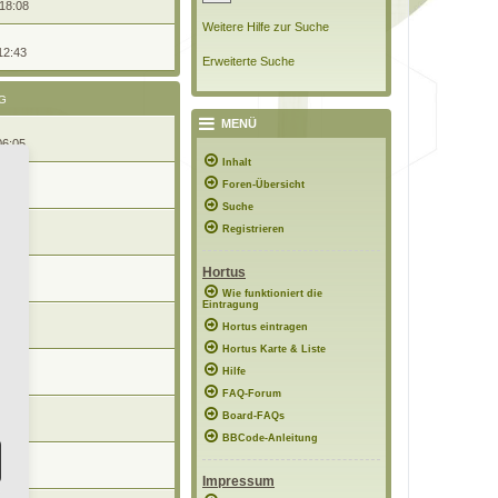
 18:08
Weitere Hilfe zur Suche
12:43
Erweiterte Suche
G
MENÜ
06:05
Inhalt
Foren-Übersicht
10:43
Suche
Registrieren
 17:57
Hortus
12:51
Wie funktioniert die
Eintragung
Hortus eintragen
12:36
Hortus Karte & Liste
Hilfe
10:38
FAQ-Forum
Board-FAQs
1:05
BBCode-Anleitung
0:16
Impressum