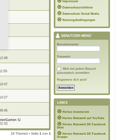
Impressum
 12:02
Datenschutzrichtlinie
Datenschutz Social Media
 12:02
Nutzungsbedingungen
 10:33
BENUTZER-MENÜ
Benutzername:
 08:03
Passwort:
12:48
Mich bei jedem Besuch
11:55
automatisch anmelden
Registriere dich jetzt!
10:47
10:27
LINKS
09:45
Hortus Insectorum
Hortus Netzwerk auf YouTube
eierGarten
22:33
Hortus Netzwerk DE Facebook
Seite
18 Themen • Seite
1
von
1
Hortus Netzwerk DE Facebook
Gruppe