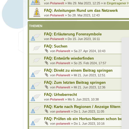
von
Polarwelt
»
Mo 29. Mai 2023, 12:25
» in
Eingetragener H
FAQ: Anleitungen Rund um das Netzwerk
von
Polarwelt
»
So 28. Mai 2023, 12:43
THEMEN
FAQ: Erläuterung Forensymbole
von
Polarwelt
»
Do 15. Jun 2023, 16:11
FAQ: Suchen
von
Polarwelt
»
Sa 27. Apr 2024, 10:43
FAQ: Entwürfe wiederfinden
von
Polarwelt
»
So 25. Feb 2024, 17:57
FAQ: Direkt zu einem Beitrag springen
von
Polarwelt
»
Mi 21. Jun 2023, 12:51
FAQ: Zum letzten Beitrag springen
von
Polarwelt
»
Mi 21. Jun 2023, 12:36
FAQ: Urheberrecht
von
Polarwelt
»
Mo 5. Jun 2023, 10:38
FAQ: Karte nach Regionen / Anzeige filtern
von
polarwelt
»
Do 1. Jun 2023, 11:05
FAQ: Prüfen ob ein Hortus-Namen schon benutz
von
polarwelt
»
Do 1. Jun 2023, 10:16