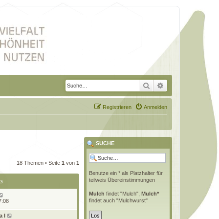
Suche
Erweiterte Suche
Registrieren
Anmelden
SUCHE
18 Themen • Seite
1
von
1
Benutze ein * als Platzhalter für
teilweis Übereinstimmungen
G
Mulch
findet "Mulch",
Mulch*
findet auch "Mulchwurst"
7:08
 l