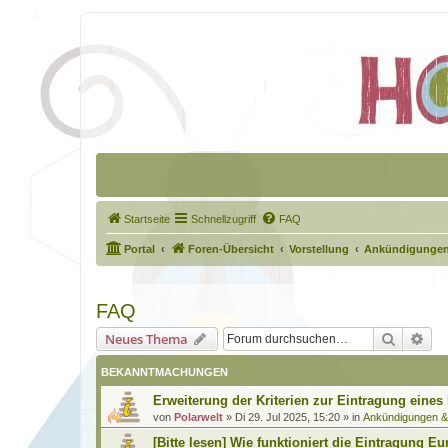
Startseite
Schnellzugriff
FAQ
Portal
Foren-Übersicht
Vorstellung
Ankündigungen
FAQ
Suche
Erw
Neues Thema
BEKANNTMACHUNGEN
Erweiterung der Kriterien zur Eintragung eines
von
Polarwelt
»
Di 29. Jul 2025, 15:20
» in
Ankündigungen 
[Bitte lesen] Wie funktioniert die Eintragung Eu