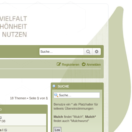
Suche
Erweiterte Suche
Registrieren
Anmelden
SUCHE
18 Themen • Seite
1
von
1
Benutze ein * als Platzhalter für
teilweis Übereinstimmungen
G
Mulch
findet "Mulch",
Mulch*
findet auch "Mulchwurst"
7:08
 l