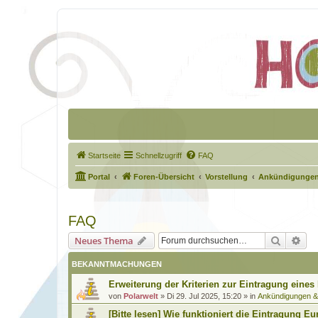
Startseite
Schnellzugriff
FAQ
Portal
Foren-Übersicht
Vorstellung
Ankündigungen
FAQ
Suche
Erw
Neues Thema
BEKANNTMACHUNGEN
Erweiterung der Kriterien zur Eintragung eines
von
Polarwelt
»
Di 29. Jul 2025, 15:20
» in
Ankündigungen 
[Bitte lesen] Wie funktioniert die Eintragung Eu