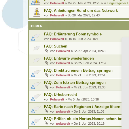
von
Polarwelt
»
Mo 29. Mai 2023, 12:25
» in
Eingetragener H
FAQ: Anleitungen Rund um das Netzwerk
von
Polarwelt
»
So 28. Mai 2023, 12:43
THEMEN
FAQ: Erläuterung Forensymbole
von
Polarwelt
»
Do 15. Jun 2023, 16:11
FAQ: Suchen
von
Polarwelt
»
Sa 27. Apr 2024, 10:43
FAQ: Entwürfe wiederfinden
von
Polarwelt
»
So 25. Feb 2024, 17:57
FAQ: Direkt zu einem Beitrag springen
von
Polarwelt
»
Mi 21. Jun 2023, 12:51
FAQ: Zum letzten Beitrag springen
von
Polarwelt
»
Mi 21. Jun 2023, 12:36
FAQ: Urheberrecht
von
Polarwelt
»
Mo 5. Jun 2023, 10:38
FAQ: Karte nach Regionen / Anzeige filtern
von
polarwelt
»
Do 1. Jun 2023, 11:05
FAQ: Prüfen ob ein Hortus-Namen schon benutz
von
polarwelt
»
Do 1. Jun 2023, 10:16