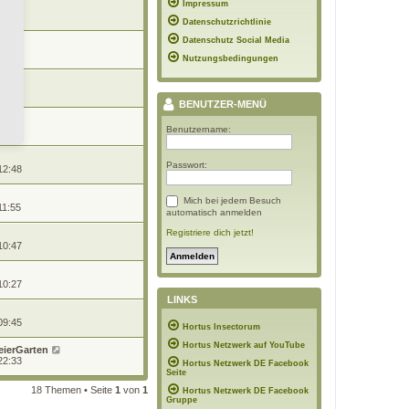
Impressum
 12:02
Datenschutzrichtlinie
Datenschutz Social Media
 12:02
Nutzungsbedingungen
 10:33
BENUTZER-MENÜ
Benutzername:
 08:03
Passwort:
12:48
Mich bei jedem Besuch
11:55
automatisch anmelden
Registriere dich jetzt!
10:47
10:27
LINKS
09:45
Hortus Insectorum
Hortus Netzwerk auf YouTube
eierGarten
22:33
Hortus Netzwerk DE Facebook
Seite
18 Themen • Seite
1
von
1
Hortus Netzwerk DE Facebook
Gruppe