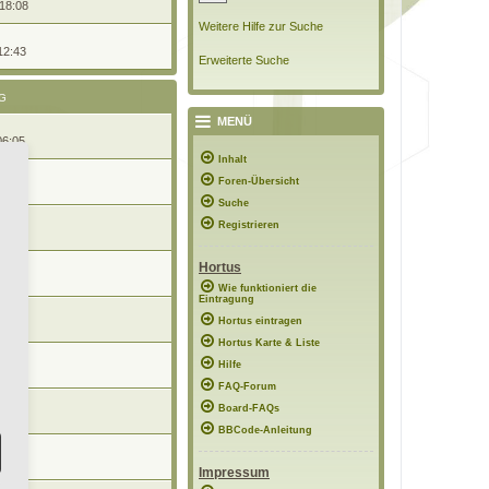
 18:08
Weitere Hilfe zur Suche
12:43
Erweiterte Suche
G
MENÜ
06:05
Inhalt
Foren-Übersicht
10:43
Suche
Registrieren
 17:57
Hortus
12:51
Wie funktioniert die
Eintragung
Hortus eintragen
12:36
Hortus Karte & Liste
Hilfe
10:38
FAQ-Forum
Board-FAQs
1:05
BBCode-Anleitung
0:16
Impressum