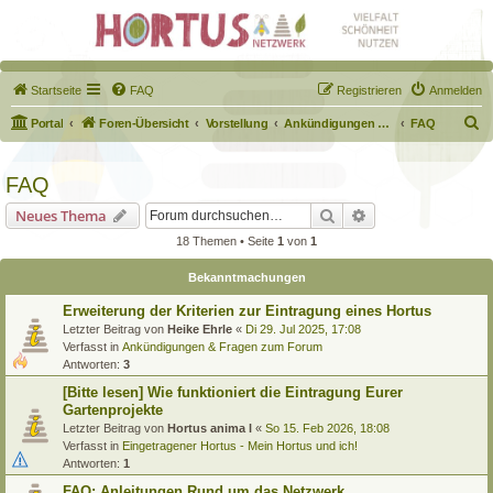
Startseite
FAQ
Registrieren
Anmelden
S
Portal
Foren-Übersicht
Vorstellung
Ankündigungen & Fragen zum Forum
FAQ
u
c
FAQ
h
Suche
Erweiterte Suche
Neues Thema
e
18 Themen • Seite
1
von
1
Bekanntmachungen
Erweiterung der Kriterien zur Eintragung eines Hortus
Letzter Beitrag von
Heike Ehrle
«
Di 29. Jul 2025, 17:08
Verfasst in
Ankündigungen & Fragen zum Forum
Antworten:
3
[Bitte lesen] Wie funktioniert die Eintragung Eurer
Gartenprojekte
Letzter Beitrag von
Hortus anima l
«
So 15. Feb 2026, 18:08
Verfasst in
Eingetragener Hortus - Mein Hortus und ich!
Antworten:
1
FAQ: Anleitungen Rund um das Netzwerk