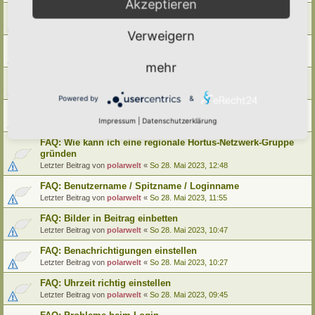
Akzeptieren
FAQ: Wie kann ich meinen alten Hortus umziehen
Letzter Beitrag von
polarwelt
«
Mo 29. Mai 2023, 12:02
Verweigern
FAQ: Wie kann ich meine alte Lebensinsel umziehen
Letzter Beitrag von
polarwelt
«
Mo 29. Mai 2023, 12:02
mehr
FAQ: Cookie-Datenschutz-Einstellungen
Letzter Beitrag von
polarwelt
«
Mo 29. Mai 2023, 10:33
Powered by
&
FAQ: Profil ändern / Hortus-Namen hinterlegen
Impressum
|
Datenschutzerklärung
Letzter Beitrag von
polarwelt
«
Mo 29. Mai 2023, 08:03
FAQ: Wie kann ich eine regionale Hortus-Netzwerk-Gruppe
gründen
Letzter Beitrag von
polarwelt
«
So 28. Mai 2023, 12:48
FAQ: Benutzername / Spitzname / Loginname
Letzter Beitrag von
polarwelt
«
So 28. Mai 2023, 11:55
FAQ: Bilder in Beitrag einbetten
Letzter Beitrag von
polarwelt
«
So 28. Mai 2023, 10:47
FAQ: Benachrichtigungen einstellen
Letzter Beitrag von
polarwelt
«
So 28. Mai 2023, 10:27
FAQ: Uhrzeit richtig einstellen
Letzter Beitrag von
polarwelt
«
So 28. Mai 2023, 09:45