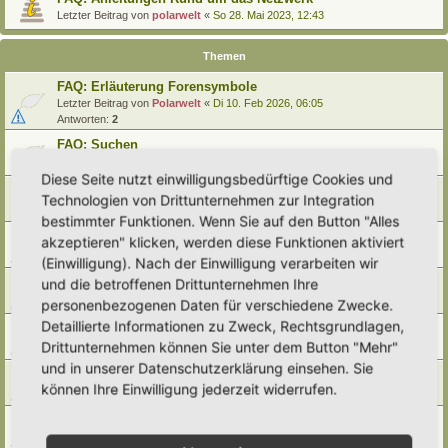
Letzter Beitrag von
polarwelt
«
So 28. Mai 2023, 12:43
Themen
FAQ: Erläuterung Forensymbole
Letzter Beitrag von
Polarwelt
«
Di 10. Feb 2026, 06:05
Antworten:
2
FAQ: Suchen
Letzter Beitrag von
Polarwelt
«
Sa 27. Apr 2024, 10:43
Diese Seite nutzt einwilligungsbedürftige Cookies und
FAQ: Entwürfe wiederfinden
Technologien von Drittunternehmen zur Integration
Letzter Beitrag von
Polarwelt
«
So 25. Feb 2024, 17:57
bestimmter Funktionen. Wenn Sie auf den Button "Alles
FAQ: Direkt zu einem Beitrag springen
akzeptieren" klicken, werden diese Funktionen aktiviert
Letzter Beitrag von
Polarwelt
«
Mi 21. Jun 2023, 12:51
(Einwilligung). Nach der Einwilligung verarbeiten wir
FAQ: Zum letzten Beitrag springen
und die betroffenen Drittunternehmen Ihre
Letzter Beitrag von
Polarwelt
«
Mi 21. Jun 2023, 12:36
personenbezogenen Daten für verschiedene Zwecke.
Detaillierte Informationen zu Zweck, Rechtsgrundlagen,
FAQ: Urheberrecht
Drittunternehmen können Sie unter dem Button "Mehr"
Letzter Beitrag von
Polarwelt
«
Mo 5. Jun 2023, 10:38
und in unserer Datenschutzerklärung einsehen. Sie
FAQ: Karte nach Regionen / Anzeige filtern
können Ihre Einwilligung jederzeit widerrufen.
Letzter Beitrag von
polarwelt
«
Do 1. Jun 2023, 11:05
FAQ: Prüfen ob ein Hortus-Namen schon benutzt wird
Letzter Beitrag von
polarwelt
«
Do 1. Jun 2023, 10:16