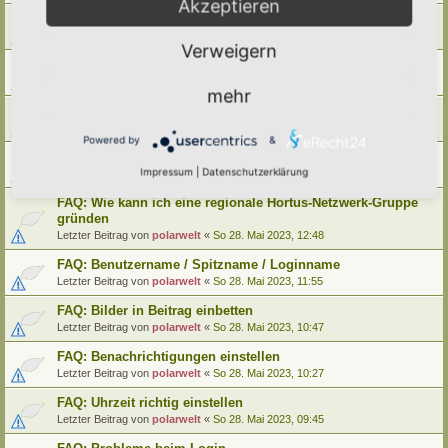
Akzeptieren
FAQ: Wie kann ich meinen alten Hortus umziehen
Letzter Beitrag von
polarwelt
«
Mo 29. Mai 2023, 12:02
Verweigern
FAQ: Wie kann ich meine alte Lebensinsel umziehen
Letzter Beitrag von
polarwelt
«
Mo 29. Mai 2023, 12:02
mehr
FAQ: Cookie-Datenschutz-Einstellungen
Letzter Beitrag von
polarwelt
«
Mo 29. Mai 2023, 10:33
Powered by
&
FAQ: Profil ändern / Hortus-Namen hinterlegen
Impressum
|
Datenschutzerklärung
Letzter Beitrag von
polarwelt
«
Mo 29. Mai 2023, 08:03
FAQ: Wie kann ich eine regionale Hortus-Netzwerk-Gruppe
gründen
Letzter Beitrag von
polarwelt
«
So 28. Mai 2023, 12:48
FAQ: Benutzername / Spitzname / Loginname
Letzter Beitrag von
polarwelt
«
So 28. Mai 2023, 11:55
FAQ: Bilder in Beitrag einbetten
Letzter Beitrag von
polarwelt
«
So 28. Mai 2023, 10:47
FAQ: Benachrichtigungen einstellen
Letzter Beitrag von
polarwelt
«
So 28. Mai 2023, 10:27
FAQ: Uhrzeit richtig einstellen
Letzter Beitrag von
polarwelt
«
So 28. Mai 2023, 09:45