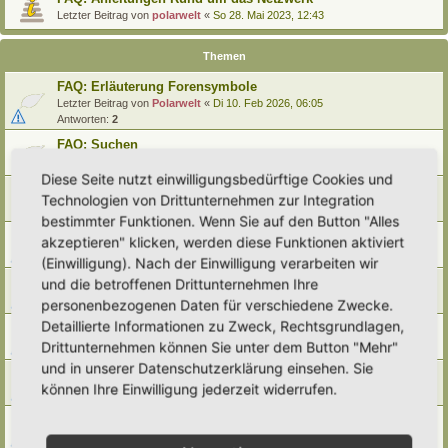
Letzter Beitrag von
polarwelt
«
So 28. Mai 2023, 12:43
Themen
FAQ: Erläuterung Forensymbole
Letzter Beitrag von
Polarwelt
«
Di 10. Feb 2026, 06:05
Antworten:
2
FAQ: Suchen
Letzter Beitrag von
Polarwelt
«
Sa 27. Apr 2024, 10:43
Diese Seite nutzt einwilligungsbedürftige Cookies und
FAQ: Entwürfe wiederfinden
Technologien von Drittunternehmen zur Integration
Letzter Beitrag von
Polarwelt
«
So 25. Feb 2024, 17:57
bestimmter Funktionen. Wenn Sie auf den Button "Alles
FAQ: Direkt zu einem Beitrag springen
akzeptieren" klicken, werden diese Funktionen aktiviert
Letzter Beitrag von
Polarwelt
«
Mi 21. Jun 2023, 12:51
(Einwilligung). Nach der Einwilligung verarbeiten wir
FAQ: Zum letzten Beitrag springen
und die betroffenen Drittunternehmen Ihre
Letzter Beitrag von
Polarwelt
«
Mi 21. Jun 2023, 12:36
personenbezogenen Daten für verschiedene Zwecke.
Detaillierte Informationen zu Zweck, Rechtsgrundlagen,
FAQ: Urheberrecht
Drittunternehmen können Sie unter dem Button "Mehr"
Letzter Beitrag von
Polarwelt
«
Mo 5. Jun 2023, 10:38
und in unserer Datenschutzerklärung einsehen. Sie
FAQ: Karte nach Regionen / Anzeige filtern
können Ihre Einwilligung jederzeit widerrufen.
Letzter Beitrag von
polarwelt
«
Do 1. Jun 2023, 11:05
FAQ: Prüfen ob ein Hortus-Namen schon benutzt wird
Letzter Beitrag von
polarwelt
«
Do 1. Jun 2023, 10:16