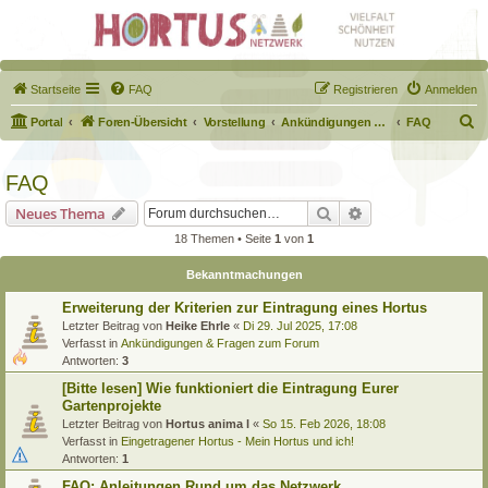
Startseite
FAQ
Registrieren
Anmelden
S
Portal
Foren-Übersicht
Vorstellung
Ankündigungen & Fragen zum Forum
FAQ
u
c
FAQ
h
Suche
Erweiterte Suche
Neues Thema
e
18 Themen • Seite
1
von
1
Bekanntmachungen
Erweiterung der Kriterien zur Eintragung eines Hortus
Letzter Beitrag von
Heike Ehrle
«
Di 29. Jul 2025, 17:08
Verfasst in
Ankündigungen & Fragen zum Forum
Antworten:
3
[Bitte lesen] Wie funktioniert die Eintragung Eurer
Gartenprojekte
Letzter Beitrag von
Hortus anima l
«
So 15. Feb 2026, 18:08
Verfasst in
Eingetragener Hortus - Mein Hortus und ich!
Antworten:
1
FAQ: Anleitungen Rund um das Netzwerk