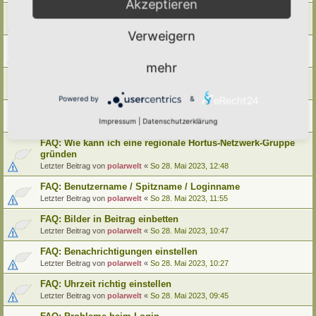
Akzeptieren
FAQ: Wie kann ich meinen alten Hortus umziehen
Letzter Beitrag von
polarwelt
«
Mo 29. Mai 2023, 12:02
Verweigern
FAQ: Wie kann ich meine alte Lebensinsel umziehen
Letzter Beitrag von
polarwelt
«
Mo 29. Mai 2023, 12:02
mehr
FAQ: Cookie-Datenschutz-Einstellungen
Letzter Beitrag von
polarwelt
«
Mo 29. Mai 2023, 10:33
Powered by
&
FAQ: Profil ändern / Hortus-Namen hinterlegen
Impressum
|
Datenschutzerklärung
Letzter Beitrag von
polarwelt
«
Mo 29. Mai 2023, 08:03
FAQ: Wie kann ich eine regionale Hortus-Netzwerk-Gruppe
gründen
Letzter Beitrag von
polarwelt
«
So 28. Mai 2023, 12:48
FAQ: Benutzername / Spitzname / Loginname
Letzter Beitrag von
polarwelt
«
So 28. Mai 2023, 11:55
FAQ: Bilder in Beitrag einbetten
Letzter Beitrag von
polarwelt
«
So 28. Mai 2023, 10:47
FAQ: Benachrichtigungen einstellen
Letzter Beitrag von
polarwelt
«
So 28. Mai 2023, 10:27
FAQ: Uhrzeit richtig einstellen
Letzter Beitrag von
polarwelt
«
So 28. Mai 2023, 09:45