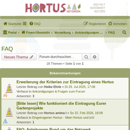
Startseite
FAQ
Registrieren
Anmelden
S
Portal
Foren-Übersicht
Vorstellung
Ankündigungen & Fragen zum Forum
FAQ
u
c
FAQ
h
Suche
Erweiterte Suche
Neues Thema
e
18 Themen • Seite
1
von
1
Bekanntmachungen
Erweiterung der Kriterien zur Eintragung eines Hortus
Letzter Beitrag von
Heike Ehrle
«
Di 29. Jul 2025, 17:08
Verfasst in
Ankündigungen & Fragen zum Forum
Antworten:
3
[Bitte lesen] Wie funktioniert die Eintragung Eurer
Gartenprojekte
Letzter Beitrag von
Hortus anima l
«
So 15. Feb 2026, 18:08
Verfasst in
Eingetragener Hortus - Mein Hortus und ich!
Antworten:
1
FAQ: Anleitungen Rund um das Netzwerk