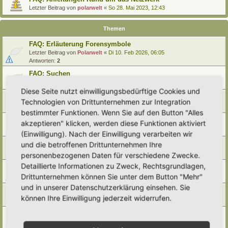
Letzter Beitrag von
polarwelt
«
So 28. Mai 2023, 12:43
Themen
FAQ: Erläuterung Forensymbole
Letzter Beitrag von
Polarwelt
«
Di 10. Feb 2026, 06:05
Antworten:
2
FAQ: Suchen
Letzter Beitrag von
Polarwelt
«
Sa 27. Apr 2024, 10:43
Diese Seite nutzt einwilligungsbedürftige Cookies und
FAQ: Entwürfe wiederfinden
Technologien von Drittunternehmen zur Integration
Letzter Beitrag von
Polarwelt
«
So 25. Feb 2024, 17:57
bestimmter Funktionen. Wenn Sie auf den Button "Alles
FAQ: Direkt zu einem Beitrag springen
akzeptieren" klicken, werden diese Funktionen aktiviert
Letzter Beitrag von
Polarwelt
«
Mi 21. Jun 2023, 12:51
(Einwilligung). Nach der Einwilligung verarbeiten wir
FAQ: Zum letzten Beitrag springen
und die betroffenen Drittunternehmen Ihre
Letzter Beitrag von
Polarwelt
«
Mi 21. Jun 2023, 12:36
personenbezogenen Daten für verschiedene Zwecke.
Detaillierte Informationen zu Zweck, Rechtsgrundlagen,
FAQ: Urheberrecht
Drittunternehmen können Sie unter dem Button "Mehr"
Letzter Beitrag von
Polarwelt
«
Mo 5. Jun 2023, 10:38
und in unserer Datenschutzerklärung einsehen. Sie
FAQ: Karte nach Regionen / Anzeige filtern
können Ihre Einwilligung jederzeit widerrufen.
Letzter Beitrag von
polarwelt
«
Do 1. Jun 2023, 11:05
FAQ: Prüfen ob ein Hortus-Namen schon benutzt wird
Letzter Beitrag von
polarwelt
«
Do 1. Jun 2023, 10:16