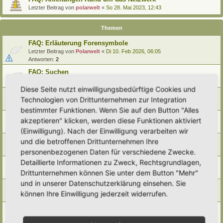
Letzter Beitrag von
polarwelt
«
So 28. Mai 2023, 12:43
Themen
FAQ: Erläuterung Forensymbole
Letzter Beitrag von
Polarwelt
«
Di 10. Feb 2026, 06:05
Antworten:
2
FAQ: Suchen
Letzter Beitrag von
Polarwelt
«
Sa 27. Apr 2024, 10:43
Diese Seite nutzt einwilligungsbedürftige Cookies und
FAQ: Entwürfe wiederfinden
Technologien von Drittunternehmen zur Integration
Letzter Beitrag von
Polarwelt
«
So 25. Feb 2024, 17:57
bestimmter Funktionen. Wenn Sie auf den Button "Alles
FAQ: Direkt zu einem Beitrag springen
akzeptieren" klicken, werden diese Funktionen aktiviert
Letzter Beitrag von
Polarwelt
«
Mi 21. Jun 2023, 12:51
(Einwilligung). Nach der Einwilligung verarbeiten wir
FAQ: Zum letzten Beitrag springen
und die betroffenen Drittunternehmen Ihre
Letzter Beitrag von
Polarwelt
«
Mi 21. Jun 2023, 12:36
personenbezogenen Daten für verschiedene Zwecke.
Detaillierte Informationen zu Zweck, Rechtsgrundlagen,
FAQ: Urheberrecht
Drittunternehmen können Sie unter dem Button "Mehr"
Letzter Beitrag von
Polarwelt
«
Mo 5. Jun 2023, 10:38
und in unserer Datenschutzerklärung einsehen. Sie
FAQ: Karte nach Regionen / Anzeige filtern
können Ihre Einwilligung jederzeit widerrufen.
Letzter Beitrag von
polarwelt
«
Do 1. Jun 2023, 11:05
FAQ: Prüfen ob ein Hortus-Namen schon benutzt wird
Letzter Beitrag von
polarwelt
«
Do 1. Jun 2023, 10:16