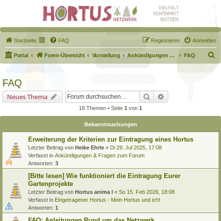
Startseite
FAQ
Registrieren
Anmelden
S
Portal
Foren-Übersicht
Vorstellung
Ankündigungen & Fragen zum Forum
FAQ
u
c
FAQ
h
Suche
Erweiterte Suche
Neues Thema
e
18 Themen • Seite
1
von
1
Bekanntmachungen
Erweiterung der Kriterien zur Eintragung eines Hortus
Letzter Beitrag von
Heike Ehrle
«
Di 29. Jul 2025, 17:08
Verfasst in
Ankündigungen & Fragen zum Forum
Antworten:
3
[Bitte lesen] Wie funktioniert die Eintragung Eurer
Gartenprojekte
Letzter Beitrag von
Hortus anima l
«
So 15. Feb 2026, 18:08
Verfasst in
Eingetragener Hortus - Mein Hortus und ich!
Antworten:
1
FAQ: Anleitungen Rund um das Netzwerk