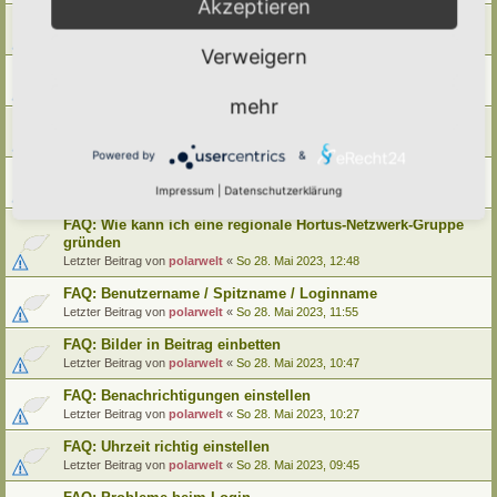
Akzeptieren
FAQ: Wie kann ich meinen alten Hortus umziehen
Letzter Beitrag von
polarwelt
«
Mo 29. Mai 2023, 12:02
Verweigern
FAQ: Wie kann ich meine alte Lebensinsel umziehen
Letzter Beitrag von
polarwelt
«
Mo 29. Mai 2023, 12:02
mehr
FAQ: Cookie-Datenschutz-Einstellungen
Letzter Beitrag von
polarwelt
«
Mo 29. Mai 2023, 10:33
Powered by
&
FAQ: Profil ändern / Hortus-Namen hinterlegen
Impressum
|
Datenschutzerklärung
Letzter Beitrag von
polarwelt
«
Mo 29. Mai 2023, 08:03
FAQ: Wie kann ich eine regionale Hortus-Netzwerk-Gruppe
gründen
Letzter Beitrag von
polarwelt
«
So 28. Mai 2023, 12:48
FAQ: Benutzername / Spitzname / Loginname
Letzter Beitrag von
polarwelt
«
So 28. Mai 2023, 11:55
FAQ: Bilder in Beitrag einbetten
Letzter Beitrag von
polarwelt
«
So 28. Mai 2023, 10:47
FAQ: Benachrichtigungen einstellen
Letzter Beitrag von
polarwelt
«
So 28. Mai 2023, 10:27
FAQ: Uhrzeit richtig einstellen
Letzter Beitrag von
polarwelt
«
So 28. Mai 2023, 09:45