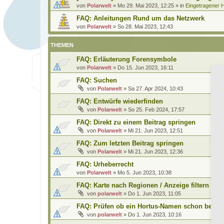
von
Polarwelt
»
Mo 29. Mai 2023, 12:25
» in
Eingetragener H
FAQ: Anleitungen Rund um das Netzwerk
von
Polarwelt
»
So 28. Mai 2023, 12:43
THEMEN
FAQ: Erläuterung Forensymbole
von
Polarwelt
»
Do 15. Jun 2023, 16:11
FAQ: Suchen
von
Polarwelt
»
Sa 27. Apr 2024, 10:43
FAQ: Entwürfe wiederfinden
von
Polarwelt
»
So 25. Feb 2024, 17:57
FAQ: Direkt zu einem Beitrag springen
von
Polarwelt
»
Mi 21. Jun 2023, 12:51
FAQ: Zum letzten Beitrag springen
von
Polarwelt
»
Mi 21. Jun 2023, 12:36
FAQ: Urheberrecht
von
Polarwelt
»
Mo 5. Jun 2023, 10:38
FAQ: Karte nach Regionen / Anzeige filtern
von
polarwelt
»
Do 1. Jun 2023, 11:05
FAQ: Prüfen ob ein Hortus-Namen schon benutz
von
polarwelt
»
Do 1. Jun 2023, 10:16