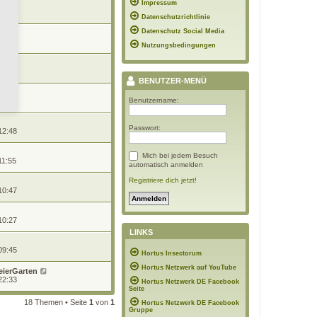
Impressum
 12:02
Datenschutzrichtlinie
Datenschutz Social Media
 12:02
Nutzungsbedingungen
 10:33
BENUTZER-MENÜ
Benutzername:
 08:03
Passwort:
12:48
Mich bei jedem Besuch
11:55
automatisch anmelden
Registriere dich jetzt!
10:47
10:27
LINKS
09:45
Hortus Insectorum
Hortus Netzwerk auf YouTube
eierGarten
22:33
Hortus Netzwerk DE Facebook
Seite
18 Themen • Seite
1
von
1
Hortus Netzwerk DE Facebook
Gruppe