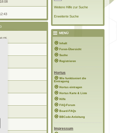
 18:08
Weitere Hilfe zur Suche
12:43
Erweiterte Suche
G
MENÜ
06:05
Inhalt
Foren-Übersicht
10:43
Suche
Registrieren
 17:57
Hortus
12:51
Wie funktioniert die
Eintragung
Hortus eintragen
12:36
Hortus Karte & Liste
Hilfe
10:38
FAQ-Forum
Board-FAQs
1:05
BBCode-Anleitung
0:16
Impressum