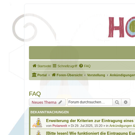
Startseite
Schnellzugriff
FAQ
Portal
Foren-Übersicht
Vorstellung
Ankündigungen
FAQ
Suche
Erw
Neues Thema
BEKANNTMACHUNGEN
Erweiterung der Kriterien zur Eintragung eines
von
Polarwelt
»
Di 29. Jul 2025, 15:20
» in
Ankündigungen 
[Bitte lesen] Wie funktioniert die Eintragung Eu