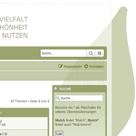
Suche
Erweiterte Suche
Registrieren
Anmelden
SUCHE
18 Themen • Seite
1
von
1
Benutze ein * als Platzhalter für
teilweis Übereinstimmungen
G
Mulch
findet "Mulch",
Mulch*
findet auch "Mulchwurst"
7:08
 l