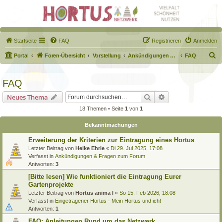
Startseite
FAQ
Registrieren
Anmelden
S
Portal
Foren-Übersicht
Vorstellung
Ankündigungen & Fragen zum Forum
FAQ
u
c
FAQ
h
Suche
Erweiterte Suche
Neues Thema
e
18 Themen • Seite
1
von
1
Bekanntmachungen
Erweiterung der Kriterien zur Eintragung eines Hortus
Letzter Beitrag von
Heike Ehrle
«
Di 29. Jul 2025, 17:08
Verfasst in
Ankündigungen & Fragen zum Forum
Antworten:
3
[Bitte lesen] Wie funktioniert die Eintragung Eurer
Gartenprojekte
Letzter Beitrag von
Hortus anima l
«
So 15. Feb 2026, 18:08
Verfasst in
Eingetragener Hortus - Mein Hortus und ich!
Antworten:
1
FAQ: Anleitungen Rund um das Netzwerk