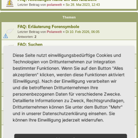
Letzter Beitrag von
polarwelt
«
So 28. Mai 2023, 12:43
Themen
FAQ: Erläuterung Forensymbole
Letzter Beitrag von
Polarwelt
«
Di 10. Feb 2026, 06:05
Antworten:
2
FAQ: Suchen
Letzter Beitrag von
Polarwelt
«
Sa 27. Apr 2024, 10:43
Diese Seite nutzt einwilligungsbedürftige Cookies und
FAQ: Entwürfe wiederfinden
Technologien von Drittunternehmen zur Integration
Letzter Beitrag von
Polarwelt
«
So 25. Feb 2024, 17:57
bestimmter Funktionen. Wenn Sie auf den Button "Alles
FAQ: Direkt zu einem Beitrag springen
akzeptieren" klicken, werden diese Funktionen aktiviert
Letzter Beitrag von
Polarwelt
«
Mi 21. Jun 2023, 12:51
(Einwilligung). Nach der Einwilligung verarbeiten wir
FAQ: Zum letzten Beitrag springen
und die betroffenen Drittunternehmen Ihre
Letzter Beitrag von
Polarwelt
«
Mi 21. Jun 2023, 12:36
personenbezogenen Daten für verschiedene Zwecke.
Detaillierte Informationen zu Zweck, Rechtsgrundlagen,
FAQ: Urheberrecht
Drittunternehmen können Sie unter dem Button "Mehr"
Letzter Beitrag von
Polarwelt
«
Mo 5. Jun 2023, 10:38
und in unserer Datenschutzerklärung einsehen. Sie
FAQ: Karte nach Regionen / Anzeige filtern
können Ihre Einwilligung jederzeit widerrufen.
Letzter Beitrag von
polarwelt
«
Do 1. Jun 2023, 11:05
FAQ: Prüfen ob ein Hortus-Namen schon benutzt wird
Letzter Beitrag von
polarwelt
«
Do 1. Jun 2023, 10:16