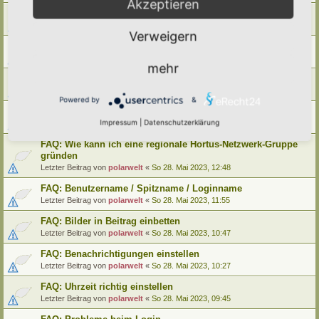
Akzeptieren
FAQ: Wie kann ich meinen alten Hortus umziehen
Letzter Beitrag von
polarwelt
«
Mo 29. Mai 2023, 12:02
Verweigern
FAQ: Wie kann ich meine alte Lebensinsel umziehen
Letzter Beitrag von
polarwelt
«
Mo 29. Mai 2023, 12:02
mehr
FAQ: Cookie-Datenschutz-Einstellungen
Letzter Beitrag von
polarwelt
«
Mo 29. Mai 2023, 10:33
Powered by
&
FAQ: Profil ändern / Hortus-Namen hinterlegen
Impressum
|
Datenschutzerklärung
Letzter Beitrag von
polarwelt
«
Mo 29. Mai 2023, 08:03
FAQ: Wie kann ich eine regionale Hortus-Netzwerk-Gruppe
gründen
Letzter Beitrag von
polarwelt
«
So 28. Mai 2023, 12:48
FAQ: Benutzername / Spitzname / Loginname
Letzter Beitrag von
polarwelt
«
So 28. Mai 2023, 11:55
FAQ: Bilder in Beitrag einbetten
Letzter Beitrag von
polarwelt
«
So 28. Mai 2023, 10:47
FAQ: Benachrichtigungen einstellen
Letzter Beitrag von
polarwelt
«
So 28. Mai 2023, 10:27
FAQ: Uhrzeit richtig einstellen
Letzter Beitrag von
polarwelt
«
So 28. Mai 2023, 09:45