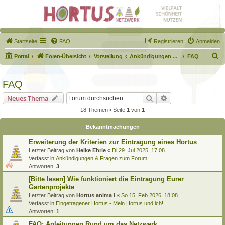
Startseite
FAQ
Registrieren
Anmelden
S
Portal
Foren-Übersicht
Vorstellung
Ankündigungen & Fragen zum Forum
FAQ
u
c
FAQ
h
Suche
Erweiterte Suche
Neues Thema
e
18 Themen • Seite
1
von
1
Bekanntmachungen
Erweiterung der Kriterien zur Eintragung eines Hortus
Letzter Beitrag von
Heike Ehrle
«
Di 29. Jul 2025, 17:08
Verfasst in
Ankündigungen & Fragen zum Forum
Antworten:
3
[Bitte lesen] Wie funktioniert die Eintragung Eurer
Gartenprojekte
Letzter Beitrag von
Hortus anima l
«
So 15. Feb 2026, 18:08
Verfasst in
Eingetragener Hortus - Mein Hortus und ich!
Antworten:
1
FAQ: Anleitungen Rund um das Netzwerk