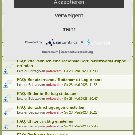
Akzeptieren
FAQ: Wie kann ich meinen alten Hortus umziehen
Letzter Beitrag von
polarwelt
«
Mo 29. Mai 2023, 12:02
Verweigern
FAQ: Wie kann ich meine alte Lebensinsel umziehen
Letzter Beitrag von
polarwelt
«
Mo 29. Mai 2023, 12:02
mehr
FAQ: Cookie-Datenschutz-Einstellungen
Letzter Beitrag von
polarwelt
«
Mo 29. Mai 2023, 10:33
Powered by
&
FAQ: Profil ändern / Hortus-Namen hinterlegen
Impressum
|
Datenschutzerklärung
Letzter Beitrag von
polarwelt
«
Mo 29. Mai 2023, 08:03
FAQ: Wie kann ich eine regionale Hortus-Netzwerk-Gruppe
gründen
Letzter Beitrag von
polarwelt
«
So 28. Mai 2023, 12:48
FAQ: Benutzername / Spitzname / Loginname
Letzter Beitrag von
polarwelt
«
So 28. Mai 2023, 11:55
FAQ: Bilder in Beitrag einbetten
Letzter Beitrag von
polarwelt
«
So 28. Mai 2023, 10:47
FAQ: Benachrichtigungen einstellen
Letzter Beitrag von
polarwelt
«
So 28. Mai 2023, 10:27
FAQ: Uhrzeit richtig einstellen
Letzter Beitrag von
polarwelt
«
So 28. Mai 2023, 09:45