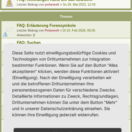
Letzter Beitrag von
polarwelt
«
So 28. Mai 2023, 12:43
Themen
FAQ: Erläuterung Forensymbole
Letzter Beitrag von
Polarwelt
«
Di 10. Feb 2026, 06:05
Antworten:
2
FAQ: Suchen
Letzter Beitrag von
Polarwelt
«
Sa 27. Apr 2024, 10:43
Diese Seite nutzt einwilligungsbedürftige Cookies und
FAQ: Entwürfe wiederfinden
Technologien von Drittunternehmen zur Integration
Letzter Beitrag von
Polarwelt
«
So 25. Feb 2024, 17:57
bestimmter Funktionen. Wenn Sie auf den Button "Alles
FAQ: Direkt zu einem Beitrag springen
akzeptieren" klicken, werden diese Funktionen aktiviert
Letzter Beitrag von
Polarwelt
«
Mi 21. Jun 2023, 12:51
(Einwilligung). Nach der Einwilligung verarbeiten wir
FAQ: Zum letzten Beitrag springen
und die betroffenen Drittunternehmen Ihre
Letzter Beitrag von
Polarwelt
«
Mi 21. Jun 2023, 12:36
personenbezogenen Daten für verschiedene Zwecke.
Detaillierte Informationen zu Zweck, Rechtsgrundlagen,
FAQ: Urheberrecht
Drittunternehmen können Sie unter dem Button "Mehr"
Letzter Beitrag von
Polarwelt
«
Mo 5. Jun 2023, 10:38
und in unserer Datenschutzerklärung einsehen. Sie
FAQ: Karte nach Regionen / Anzeige filtern
können Ihre Einwilligung jederzeit widerrufen.
Letzter Beitrag von
polarwelt
«
Do 1. Jun 2023, 11:05
FAQ: Prüfen ob ein Hortus-Namen schon benutzt wird
Letzter Beitrag von
polarwelt
«
Do 1. Jun 2023, 10:16