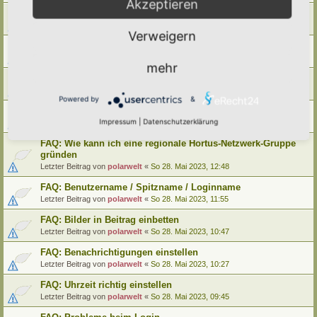
Akzeptieren
FAQ: Wie kann ich meinen alten Hortus umziehen
Letzter Beitrag von
polarwelt
«
Mo 29. Mai 2023, 12:02
Verweigern
FAQ: Wie kann ich meine alte Lebensinsel umziehen
Letzter Beitrag von
polarwelt
«
Mo 29. Mai 2023, 12:02
mehr
FAQ: Cookie-Datenschutz-Einstellungen
Letzter Beitrag von
polarwelt
«
Mo 29. Mai 2023, 10:33
Powered by
&
FAQ: Profil ändern / Hortus-Namen hinterlegen
Impressum
|
Datenschutzerklärung
Letzter Beitrag von
polarwelt
«
Mo 29. Mai 2023, 08:03
FAQ: Wie kann ich eine regionale Hortus-Netzwerk-Gruppe
gründen
Letzter Beitrag von
polarwelt
«
So 28. Mai 2023, 12:48
FAQ: Benutzername / Spitzname / Loginname
Letzter Beitrag von
polarwelt
«
So 28. Mai 2023, 11:55
FAQ: Bilder in Beitrag einbetten
Letzter Beitrag von
polarwelt
«
So 28. Mai 2023, 10:47
FAQ: Benachrichtigungen einstellen
Letzter Beitrag von
polarwelt
«
So 28. Mai 2023, 10:27
FAQ: Uhrzeit richtig einstellen
Letzter Beitrag von
polarwelt
«
So 28. Mai 2023, 09:45