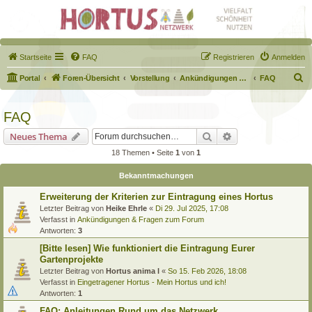
Startseite
FAQ
Registrieren
Anmelden
S
Portal
Foren-Übersicht
Vorstellung
Ankündigungen & Fragen zum Forum
FAQ
u
c
FAQ
h
Suche
Erweiterte Suche
Neues Thema
e
18 Themen • Seite
1
von
1
Bekanntmachungen
Erweiterung der Kriterien zur Eintragung eines Hortus
Letzter Beitrag von
Heike Ehrle
«
Di 29. Jul 2025, 17:08
Verfasst in
Ankündigungen & Fragen zum Forum
Antworten:
3
[Bitte lesen] Wie funktioniert die Eintragung Eurer
Gartenprojekte
Letzter Beitrag von
Hortus anima l
«
So 15. Feb 2026, 18:08
Verfasst in
Eingetragener Hortus - Mein Hortus und ich!
Antworten:
1
FAQ: Anleitungen Rund um das Netzwerk