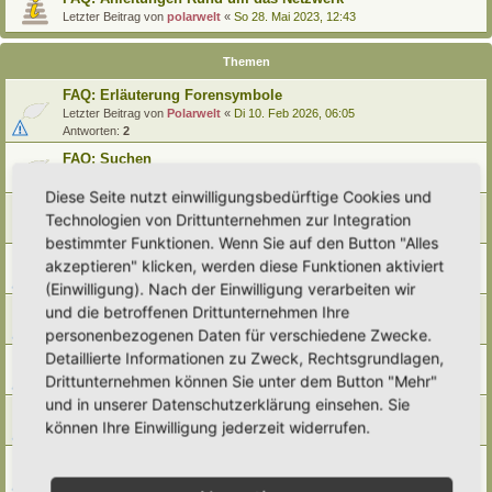
Letzter Beitrag von
polarwelt
«
So 28. Mai 2023, 12:43
Themen
FAQ: Erläuterung Forensymbole
Letzter Beitrag von
Polarwelt
«
Di 10. Feb 2026, 06:05
Antworten:
2
FAQ: Suchen
Letzter Beitrag von
Polarwelt
«
Sa 27. Apr 2024, 10:43
Diese Seite nutzt einwilligungsbedürftige Cookies und
FAQ: Entwürfe wiederfinden
Technologien von Drittunternehmen zur Integration
Letzter Beitrag von
Polarwelt
«
So 25. Feb 2024, 17:57
bestimmter Funktionen. Wenn Sie auf den Button "Alles
FAQ: Direkt zu einem Beitrag springen
akzeptieren" klicken, werden diese Funktionen aktiviert
Letzter Beitrag von
Polarwelt
«
Mi 21. Jun 2023, 12:51
(Einwilligung). Nach der Einwilligung verarbeiten wir
FAQ: Zum letzten Beitrag springen
und die betroffenen Drittunternehmen Ihre
Letzter Beitrag von
Polarwelt
«
Mi 21. Jun 2023, 12:36
personenbezogenen Daten für verschiedene Zwecke.
Detaillierte Informationen zu Zweck, Rechtsgrundlagen,
FAQ: Urheberrecht
Drittunternehmen können Sie unter dem Button "Mehr"
Letzter Beitrag von
Polarwelt
«
Mo 5. Jun 2023, 10:38
und in unserer Datenschutzerklärung einsehen. Sie
FAQ: Karte nach Regionen / Anzeige filtern
können Ihre Einwilligung jederzeit widerrufen.
Letzter Beitrag von
polarwelt
«
Do 1. Jun 2023, 11:05
FAQ: Prüfen ob ein Hortus-Namen schon benutzt wird
Letzter Beitrag von
polarwelt
«
Do 1. Jun 2023, 10:16