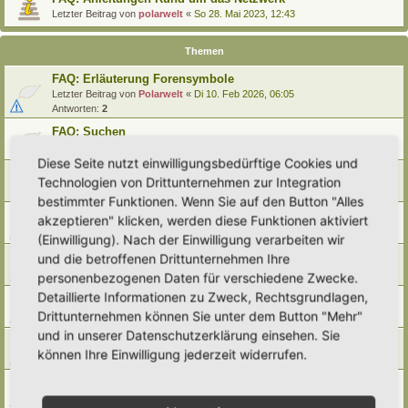
Letzter Beitrag von
polarwelt
«
So 28. Mai 2023, 12:43
Themen
FAQ: Erläuterung Forensymbole
Letzter Beitrag von
Polarwelt
«
Di 10. Feb 2026, 06:05
Antworten:
2
FAQ: Suchen
Letzter Beitrag von
Polarwelt
«
Sa 27. Apr 2024, 10:43
Diese Seite nutzt einwilligungsbedürftige Cookies und
FAQ: Entwürfe wiederfinden
Technologien von Drittunternehmen zur Integration
Letzter Beitrag von
Polarwelt
«
So 25. Feb 2024, 17:57
bestimmter Funktionen. Wenn Sie auf den Button "Alles
FAQ: Direkt zu einem Beitrag springen
akzeptieren" klicken, werden diese Funktionen aktiviert
Letzter Beitrag von
Polarwelt
«
Mi 21. Jun 2023, 12:51
(Einwilligung). Nach der Einwilligung verarbeiten wir
FAQ: Zum letzten Beitrag springen
und die betroffenen Drittunternehmen Ihre
Letzter Beitrag von
Polarwelt
«
Mi 21. Jun 2023, 12:36
personenbezogenen Daten für verschiedene Zwecke.
Detaillierte Informationen zu Zweck, Rechtsgrundlagen,
FAQ: Urheberrecht
Drittunternehmen können Sie unter dem Button "Mehr"
Letzter Beitrag von
Polarwelt
«
Mo 5. Jun 2023, 10:38
und in unserer Datenschutzerklärung einsehen. Sie
FAQ: Karte nach Regionen / Anzeige filtern
können Ihre Einwilligung jederzeit widerrufen.
Letzter Beitrag von
polarwelt
«
Do 1. Jun 2023, 11:05
FAQ: Prüfen ob ein Hortus-Namen schon benutzt wird
Letzter Beitrag von
polarwelt
«
Do 1. Jun 2023, 10:16