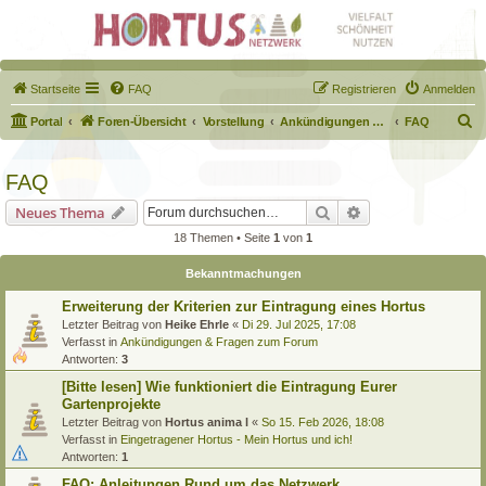
Startseite
FAQ
Registrieren
Anmelden
S
Portal
Foren-Übersicht
Vorstellung
Ankündigungen & Fragen zum Forum
FAQ
u
c
FAQ
h
Suche
Erweiterte Suche
Neues Thema
e
18 Themen • Seite
1
von
1
Bekanntmachungen
Erweiterung der Kriterien zur Eintragung eines Hortus
Letzter Beitrag von
Heike Ehrle
«
Di 29. Jul 2025, 17:08
Verfasst in
Ankündigungen & Fragen zum Forum
Antworten:
3
[Bitte lesen] Wie funktioniert die Eintragung Eurer
Gartenprojekte
Letzter Beitrag von
Hortus anima l
«
So 15. Feb 2026, 18:08
Verfasst in
Eingetragener Hortus - Mein Hortus und ich!
Antworten:
1
FAQ: Anleitungen Rund um das Netzwerk