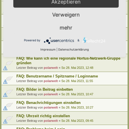
Akzeptieren
FAQ: Wie kann ich meinen alten Hortus umziehen
Letzter Beitrag von
polarwelt
«
Mo 29. Mai 2023, 12:02
Verweigern
FAQ: Wie kann ich meine alte Lebensinsel umziehen
Letzter Beitrag von
polarwelt
«
Mo 29. Mai 2023, 12:02
mehr
FAQ: Cookie-Datenschutz-Einstellungen
Letzter Beitrag von
polarwelt
«
Mo 29. Mai 2023, 10:33
Powered by
&
FAQ: Profil ändern / Hortus-Namen hinterlegen
Impressum
|
Datenschutzerklärung
Letzter Beitrag von
polarwelt
«
Mo 29. Mai 2023, 08:03
FAQ: Wie kann ich eine regionale Hortus-Netzwerk-Gruppe
gründen
Letzter Beitrag von
polarwelt
«
So 28. Mai 2023, 12:48
FAQ: Benutzername / Spitzname / Loginname
Letzter Beitrag von
polarwelt
«
So 28. Mai 2023, 11:55
FAQ: Bilder in Beitrag einbetten
Letzter Beitrag von
polarwelt
«
So 28. Mai 2023, 10:47
FAQ: Benachrichtigungen einstellen
Letzter Beitrag von
polarwelt
«
So 28. Mai 2023, 10:27
FAQ: Uhrzeit richtig einstellen
Letzter Beitrag von
polarwelt
«
So 28. Mai 2023, 09:45