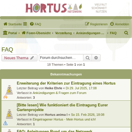
Startseite
FAQ
Registrieren
Anmelden
S
Portal
Foren-Übersicht
Vorstellung
Ankündigungen & Fragen zum Forum
FAQ
u
c
FAQ
h
Suche
Erweiterte Suche
Neues Thema
e
18 Themen • Seite
1
von
1
Bekanntmachungen
Erweiterung der Kriterien zur Eintragung eines Hortus
Letzter Beitrag von
Heike Ehrle
«
Di 29. Jul 2025, 17:08
Verfasst in
Ankündigungen & Fragen zum Forum
Antworten:
3
[Bitte lesen] Wie funktioniert die Eintragung Eurer
Gartenprojekte
Letzter Beitrag von
Hortus anima l
«
So 15. Feb 2026, 18:08
Verfasst in
Eingetragener Hortus - Mein Hortus und ich!
Antworten:
1
FAQ: Anleitungen Rund um das Netzwerk