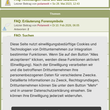
Letzter Beitrag von
polarwelt
«
So 28. Mai 2023, 12:43
Themen
FAQ: Erläuterung Forensymbole
Letzter Beitrag von
Polarwelt
«
Di 10. Feb 2026, 06:05
Antworten:
2
FAQ: Suchen
Letzter Beitrag von
Polarwelt
«
Sa 27. Apr 2024, 10:43
Diese Seite nutzt einwilligungsbedürftige Cookies und
FAQ: Entwürfe wiederfinden
Technologien von Drittunternehmen zur Integration
Letzter Beitrag von
Polarwelt
«
So 25. Feb 2024, 17:57
bestimmter Funktionen. Wenn Sie auf den Button "Alles
FAQ: Direkt zu einem Beitrag springen
akzeptieren" klicken, werden diese Funktionen aktiviert
Letzter Beitrag von
Polarwelt
«
Mi 21. Jun 2023, 12:51
(Einwilligung). Nach der Einwilligung verarbeiten wir
FAQ: Zum letzten Beitrag springen
und die betroffenen Drittunternehmen Ihre
Letzter Beitrag von
Polarwelt
«
Mi 21. Jun 2023, 12:36
personenbezogenen Daten für verschiedene Zwecke.
Detaillierte Informationen zu Zweck, Rechtsgrundlagen,
FAQ: Urheberrecht
Drittunternehmen können Sie unter dem Button "Mehr"
Letzter Beitrag von
Polarwelt
«
Mo 5. Jun 2023, 10:38
und in unserer Datenschutzerklärung einsehen. Sie
FAQ: Karte nach Regionen / Anzeige filtern
können Ihre Einwilligung jederzeit widerrufen.
Letzter Beitrag von
polarwelt
«
Do 1. Jun 2023, 11:05
FAQ: Prüfen ob ein Hortus-Namen schon benutzt wird
Letzter Beitrag von
polarwelt
«
Do 1. Jun 2023, 10:16