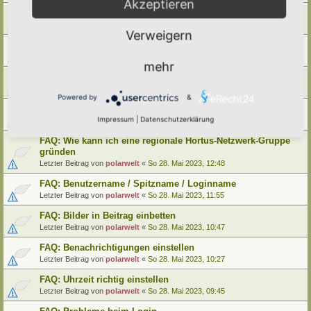
Akzeptieren
FAQ: Wie kann ich meinen alten Hortus umziehen
Letzter Beitrag von
polarwelt
«
Mo 29. Mai 2023, 12:02
Verweigern
FAQ: Wie kann ich meine alte Lebensinsel umziehen
Letzter Beitrag von
polarwelt
«
Mo 29. Mai 2023, 12:02
mehr
FAQ: Cookie-Datenschutz-Einstellungen
Letzter Beitrag von
polarwelt
«
Mo 29. Mai 2023, 10:33
Powered by
&
FAQ: Profil ändern / Hortus-Namen hinterlegen
Impressum
|
Datenschutzerklärung
Letzter Beitrag von
polarwelt
«
Mo 29. Mai 2023, 08:03
FAQ: Wie kann ich eine regionale Hortus-Netzwerk-Gruppe
gründen
Letzter Beitrag von
polarwelt
«
So 28. Mai 2023, 12:48
FAQ: Benutzername / Spitzname / Loginname
Letzter Beitrag von
polarwelt
«
So 28. Mai 2023, 11:55
FAQ: Bilder in Beitrag einbetten
Letzter Beitrag von
polarwelt
«
So 28. Mai 2023, 10:47
FAQ: Benachrichtigungen einstellen
Letzter Beitrag von
polarwelt
«
So 28. Mai 2023, 10:27
FAQ: Uhrzeit richtig einstellen
Letzter Beitrag von
polarwelt
«
So 28. Mai 2023, 09:45