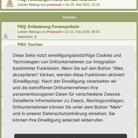
Letzter Beitrag von
polarwelt
«
So 28. Mai 2023, 12:43
Themen
FAQ: Erläuterung Forensymbole
Letzter Beitrag von
Polarwelt
«
Di 10. Feb 2026, 06:05
Antworten:
2
FAQ: Suchen
Letzter Beitrag von
Polarwelt
«
Sa 27. Apr 2024, 10:43
Diese Seite nutzt einwilligungsbedürftige Cookies und
FAQ: Entwürfe wiederfinden
Technologien von Drittunternehmen zur Integration
Letzter Beitrag von
Polarwelt
«
So 25. Feb 2024, 17:57
bestimmter Funktionen. Wenn Sie auf den Button "Alles
FAQ: Direkt zu einem Beitrag springen
akzeptieren" klicken, werden diese Funktionen aktiviert
Letzter Beitrag von
Polarwelt
«
Mi 21. Jun 2023, 12:51
(Einwilligung). Nach der Einwilligung verarbeiten wir
FAQ: Zum letzten Beitrag springen
und die betroffenen Drittunternehmen Ihre
Letzter Beitrag von
Polarwelt
«
Mi 21. Jun 2023, 12:36
personenbezogenen Daten für verschiedene Zwecke.
Detaillierte Informationen zu Zweck, Rechtsgrundlagen,
FAQ: Urheberrecht
Drittunternehmen können Sie unter dem Button "Mehr"
Letzter Beitrag von
Polarwelt
«
Mo 5. Jun 2023, 10:38
und in unserer Datenschutzerklärung einsehen. Sie
FAQ: Karte nach Regionen / Anzeige filtern
können Ihre Einwilligung jederzeit widerrufen.
Letzter Beitrag von
polarwelt
«
Do 1. Jun 2023, 11:05
FAQ: Prüfen ob ein Hortus-Namen schon benutzt wird
Letzter Beitrag von
polarwelt
«
Do 1. Jun 2023, 10:16