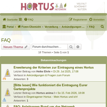
Startseite
FAQ
Registrieren
Anmelden
S
Portal
Foren-Übersicht
Vorstellung
Ankündigungen & Fragen zum Forum
FAQ
u
c
FAQ
h
Suche
Erweiterte Suche
Neues Thema
e
18 Themen • Seite
1
von
1
Bekanntmachungen
Erweiterung der Kriterien zur Eintragung eines Hortus
Letzter Beitrag von
Heike Ehrle
«
Di 29. Jul 2025, 17:08
Verfasst in
Ankündigungen & Fragen zum Forum
Antworten:
3
[Bitte lesen] Wie funktioniert die Eintragung Eurer
Gartenprojekte
Letzter Beitrag von
Hortus anima l
«
So 15. Feb 2026, 18:08
Verfasst in
Eingetragener Hortus - Mein Hortus und ich!
Antworten:
1
FAQ: Anleitungen Rund um das Netzwerk