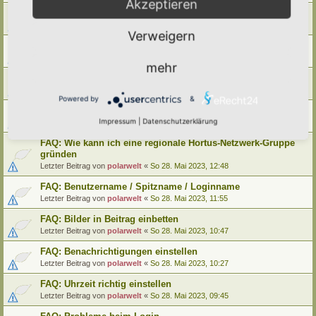
Akzeptieren
FAQ: Wie kann ich meinen alten Hortus umziehen
Letzter Beitrag von
polarwelt
«
Mo 29. Mai 2023, 12:02
Verweigern
FAQ: Wie kann ich meine alte Lebensinsel umziehen
Letzter Beitrag von
polarwelt
«
Mo 29. Mai 2023, 12:02
mehr
FAQ: Cookie-Datenschutz-Einstellungen
Letzter Beitrag von
polarwelt
«
Mo 29. Mai 2023, 10:33
Powered by
&
FAQ: Profil ändern / Hortus-Namen hinterlegen
Impressum
|
Datenschutzerklärung
Letzter Beitrag von
polarwelt
«
Mo 29. Mai 2023, 08:03
FAQ: Wie kann ich eine regionale Hortus-Netzwerk-Gruppe
gründen
Letzter Beitrag von
polarwelt
«
So 28. Mai 2023, 12:48
FAQ: Benutzername / Spitzname / Loginname
Letzter Beitrag von
polarwelt
«
So 28. Mai 2023, 11:55
FAQ: Bilder in Beitrag einbetten
Letzter Beitrag von
polarwelt
«
So 28. Mai 2023, 10:47
FAQ: Benachrichtigungen einstellen
Letzter Beitrag von
polarwelt
«
So 28. Mai 2023, 10:27
FAQ: Uhrzeit richtig einstellen
Letzter Beitrag von
polarwelt
«
So 28. Mai 2023, 09:45