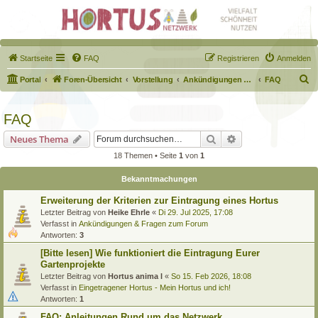
Startseite
FAQ
Registrieren
Anmelden
S
Portal
Foren-Übersicht
Vorstellung
Ankündigungen & Fragen zum Forum
FAQ
u
c
FAQ
h
Suche
Erweiterte Suche
Neues Thema
e
18 Themen • Seite
1
von
1
Bekanntmachungen
Erweiterung der Kriterien zur Eintragung eines Hortus
Letzter Beitrag von
Heike Ehrle
«
Di 29. Jul 2025, 17:08
Verfasst in
Ankündigungen & Fragen zum Forum
Antworten:
3
[Bitte lesen] Wie funktioniert die Eintragung Eurer
Gartenprojekte
Letzter Beitrag von
Hortus anima l
«
So 15. Feb 2026, 18:08
Verfasst in
Eingetragener Hortus - Mein Hortus und ich!
Antworten:
1
FAQ: Anleitungen Rund um das Netzwerk