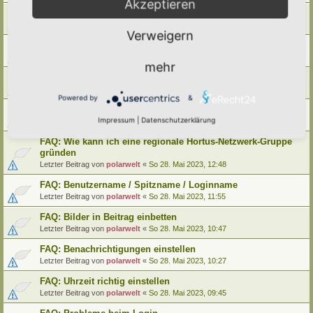
Akzeptieren
FAQ: Wie kann ich meinen alten Hortus umziehen
Letzter Beitrag von
polarwelt
«
Mo 29. Mai 2023, 12:02
Verweigern
FAQ: Wie kann ich meine alte Lebensinsel umziehen
Letzter Beitrag von
polarwelt
«
Mo 29. Mai 2023, 12:02
mehr
FAQ: Cookie-Datenschutz-Einstellungen
Letzter Beitrag von
polarwelt
«
Mo 29. Mai 2023, 10:33
Powered by
&
FAQ: Profil ändern / Hortus-Namen hinterlegen
Impressum
|
Datenschutzerklärung
Letzter Beitrag von
polarwelt
«
Mo 29. Mai 2023, 08:03
FAQ: Wie kann ich eine regionale Hortus-Netzwerk-Gruppe
gründen
Letzter Beitrag von
polarwelt
«
So 28. Mai 2023, 12:48
FAQ: Benutzername / Spitzname / Loginname
Letzter Beitrag von
polarwelt
«
So 28. Mai 2023, 11:55
FAQ: Bilder in Beitrag einbetten
Letzter Beitrag von
polarwelt
«
So 28. Mai 2023, 10:47
FAQ: Benachrichtigungen einstellen
Letzter Beitrag von
polarwelt
«
So 28. Mai 2023, 10:27
FAQ: Uhrzeit richtig einstellen
Letzter Beitrag von
polarwelt
«
So 28. Mai 2023, 09:45