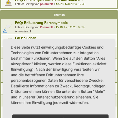
Letzter Beitrag von
polarwelt
«
So 28. Mai 2023, 12:43
Themen
FAQ: Erläuterung Forensymbole
Letzter Beitrag von
Polarwelt
«
Di 10. Feb 2026, 06:05
Antworten:
2
FAQ: Suchen
Letzter Beitrag von
Polarwelt
«
Sa 27. Apr 2024, 10:43
Diese Seite nutzt einwilligungsbedürftige Cookies und
FAQ: Entwürfe wiederfinden
Technologien von Drittunternehmen zur Integration
Letzter Beitrag von
Polarwelt
«
So 25. Feb 2024, 17:57
bestimmter Funktionen. Wenn Sie auf den Button "Alles
FAQ: Direkt zu einem Beitrag springen
akzeptieren" klicken, werden diese Funktionen aktiviert
Letzter Beitrag von
Polarwelt
«
Mi 21. Jun 2023, 12:51
(Einwilligung). Nach der Einwilligung verarbeiten wir
FAQ: Zum letzten Beitrag springen
und die betroffenen Drittunternehmen Ihre
Letzter Beitrag von
Polarwelt
«
Mi 21. Jun 2023, 12:36
personenbezogenen Daten für verschiedene Zwecke.
Detaillierte Informationen zu Zweck, Rechtsgrundlagen,
FAQ: Urheberrecht
Drittunternehmen können Sie unter dem Button "Mehr"
Letzter Beitrag von
Polarwelt
«
Mo 5. Jun 2023, 10:38
und in unserer Datenschutzerklärung einsehen. Sie
FAQ: Karte nach Regionen / Anzeige filtern
können Ihre Einwilligung jederzeit widerrufen.
Letzter Beitrag von
polarwelt
«
Do 1. Jun 2023, 11:05
FAQ: Prüfen ob ein Hortus-Namen schon benutzt wird
Letzter Beitrag von
polarwelt
«
Do 1. Jun 2023, 10:16