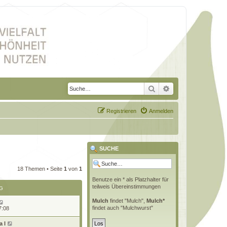
Suche
Erweiterte Suche
Registrieren
Anmelden
SUCHE
18 Themen • Seite
1
von
1
Benutze ein * als Platzhalter für
teilweis Übereinstimmungen
G
Mulch
findet "Mulch",
Mulch*
findet auch "Mulchwurst"
7:08
 l