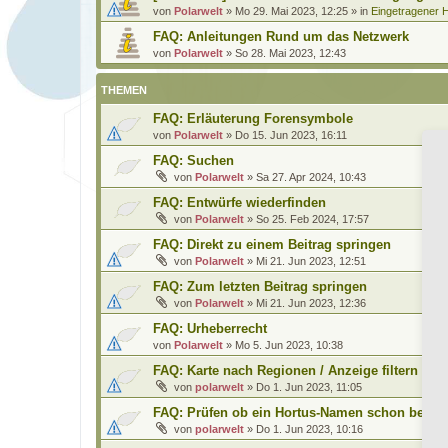
von
Polarwelt
»
Mo 29. Mai 2023, 12:25
» in
Eingetragener H
FAQ: Anleitungen Rund um das Netzwerk
von
Polarwelt
»
So 28. Mai 2023, 12:43
THEMEN
FAQ: Erläuterung Forensymbole
von
Polarwelt
»
Do 15. Jun 2023, 16:11
FAQ: Suchen
von
Polarwelt
»
Sa 27. Apr 2024, 10:43
FAQ: Entwürfe wiederfinden
von
Polarwelt
»
So 25. Feb 2024, 17:57
FAQ: Direkt zu einem Beitrag springen
von
Polarwelt
»
Mi 21. Jun 2023, 12:51
FAQ: Zum letzten Beitrag springen
von
Polarwelt
»
Mi 21. Jun 2023, 12:36
FAQ: Urheberrecht
von
Polarwelt
»
Mo 5. Jun 2023, 10:38
FAQ: Karte nach Regionen / Anzeige filtern
von
polarwelt
»
Do 1. Jun 2023, 11:05
FAQ: Prüfen ob ein Hortus-Namen schon benutz
von
polarwelt
»
Do 1. Jun 2023, 10:16