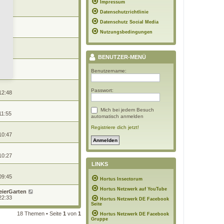
Impressum
 12:02
Datenschutzrichtlinie
Datenschutz Social Media
 12:02
Nutzungsbedingungen
 10:33
BENUTZER-MENÜ
Benutzername:
 08:03
Passwort:
12:48
Mich bei jedem Besuch
11:55
automatisch anmelden
Registriere dich jetzt!
10:47
10:27
LINKS
09:45
Hortus Insectorum
Hortus Netzwerk auf YouTube
eierGarten
22:33
Hortus Netzwerk DE Facebook
Seite
18 Themen • Seite
1
von
1
Hortus Netzwerk DE Facebook
Gruppe