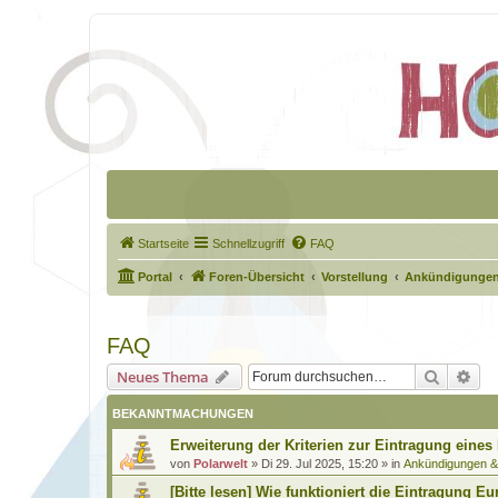
Startseite
Schnellzugriff
FAQ
Portal
Foren-Übersicht
Vorstellung
Ankündigungen
FAQ
Suche
Erw
Neues Thema
BEKANNTMACHUNGEN
Erweiterung der Kriterien zur Eintragung eines
von
Polarwelt
»
Di 29. Jul 2025, 15:20
» in
Ankündigungen 
[Bitte lesen] Wie funktioniert die Eintragung Eu