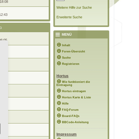
 18:08
Weitere Hilfe zur Suche
12:43
Erweiterte Suche
G
MENÜ
06:05
Inhalt
Foren-Übersicht
10:43
Suche
Registrieren
 17:57
Hortus
12:51
Wie funktioniert die
Eintragung
Hortus eintragen
12:36
Hortus Karte & Liste
Hilfe
10:38
FAQ-Forum
Board-FAQs
1:05
BBCode-Anleitung
0:16
Impressum