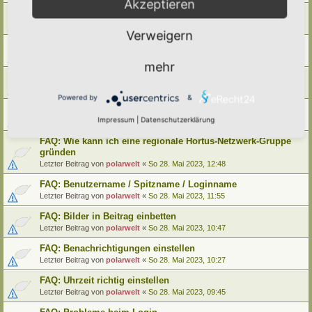
Akzeptieren
FAQ: Wie kann ich meinen alten Hortus umziehen
Letzter Beitrag von
polarwelt
«
Mo 29. Mai 2023, 12:02
Verweigern
FAQ: Wie kann ich meine alte Lebensinsel umziehen
Letzter Beitrag von
polarwelt
«
Mo 29. Mai 2023, 12:02
mehr
FAQ: Cookie-Datenschutz-Einstellungen
Letzter Beitrag von
polarwelt
«
Mo 29. Mai 2023, 10:33
Powered by
&
FAQ: Profil ändern / Hortus-Namen hinterlegen
Impressum
|
Datenschutzerklärung
Letzter Beitrag von
polarwelt
«
Mo 29. Mai 2023, 08:03
FAQ: Wie kann ich eine regionale Hortus-Netzwerk-Gruppe
gründen
Letzter Beitrag von
polarwelt
«
So 28. Mai 2023, 12:48
FAQ: Benutzername / Spitzname / Loginname
Letzter Beitrag von
polarwelt
«
So 28. Mai 2023, 11:55
FAQ: Bilder in Beitrag einbetten
Letzter Beitrag von
polarwelt
«
So 28. Mai 2023, 10:47
FAQ: Benachrichtigungen einstellen
Letzter Beitrag von
polarwelt
«
So 28. Mai 2023, 10:27
FAQ: Uhrzeit richtig einstellen
Letzter Beitrag von
polarwelt
«
So 28. Mai 2023, 09:45