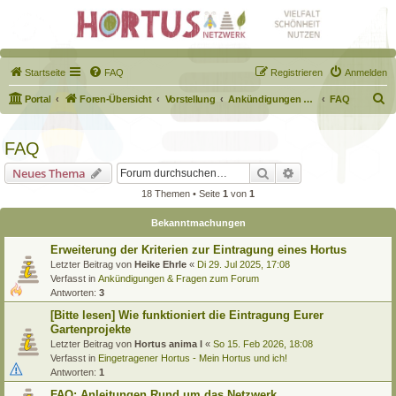
Startseite
FAQ
Registrieren
Anmelden
S
Portal
Foren-Übersicht
Vorstellung
Ankündigungen & Fragen zum Forum
FAQ
u
c
FAQ
h
Suche
Erweiterte Suche
Neues Thema
e
18 Themen • Seite
1
von
1
Bekanntmachungen
Erweiterung der Kriterien zur Eintragung eines Hortus
Letzter Beitrag von
Heike Ehrle
«
Di 29. Jul 2025, 17:08
Verfasst in
Ankündigungen & Fragen zum Forum
Antworten:
3
[Bitte lesen] Wie funktioniert die Eintragung Eurer
Gartenprojekte
Letzter Beitrag von
Hortus anima l
«
So 15. Feb 2026, 18:08
Verfasst in
Eingetragener Hortus - Mein Hortus und ich!
Antworten:
1
FAQ: Anleitungen Rund um das Netzwerk