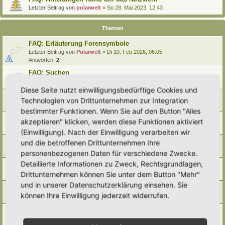
Letzter Beitrag von
polarwelt
«
So 28. Mai 2023, 12:43
Themen
FAQ: Erläuterung Forensymbole
Letzter Beitrag von
Polarwelt
«
Di 10. Feb 2026, 06:05
Antworten:
2
FAQ: Suchen
Letzter Beitrag von
Polarwelt
«
Sa 27. Apr 2024, 10:43
Diese Seite nutzt einwilligungsbedürftige Cookies und
FAQ: Entwürfe wiederfinden
Technologien von Drittunternehmen zur Integration
Letzter Beitrag von
Polarwelt
«
So 25. Feb 2024, 17:57
bestimmter Funktionen. Wenn Sie auf den Button "Alles
FAQ: Direkt zu einem Beitrag springen
akzeptieren" klicken, werden diese Funktionen aktiviert
Letzter Beitrag von
Polarwelt
«
Mi 21. Jun 2023, 12:51
(Einwilligung). Nach der Einwilligung verarbeiten wir
FAQ: Zum letzten Beitrag springen
und die betroffenen Drittunternehmen Ihre
Letzter Beitrag von
Polarwelt
«
Mi 21. Jun 2023, 12:36
personenbezogenen Daten für verschiedene Zwecke.
Detaillierte Informationen zu Zweck, Rechtsgrundlagen,
FAQ: Urheberrecht
Drittunternehmen können Sie unter dem Button "Mehr"
Letzter Beitrag von
Polarwelt
«
Mo 5. Jun 2023, 10:38
und in unserer Datenschutzerklärung einsehen. Sie
FAQ: Karte nach Regionen / Anzeige filtern
können Ihre Einwilligung jederzeit widerrufen.
Letzter Beitrag von
polarwelt
«
Do 1. Jun 2023, 11:05
FAQ: Prüfen ob ein Hortus-Namen schon benutzt wird
Letzter Beitrag von
polarwelt
«
Do 1. Jun 2023, 10:16