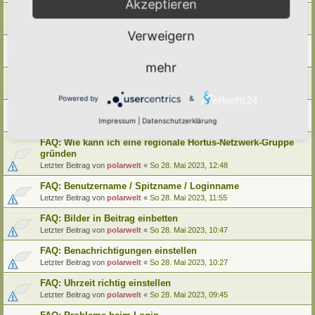
Akzeptieren
FAQ: Wie kann ich meinen alten Hortus umziehen
Letzter Beitrag von
polarwelt
«
Mo 29. Mai 2023, 12:02
Verweigern
FAQ: Wie kann ich meine alte Lebensinsel umziehen
Letzter Beitrag von
polarwelt
«
Mo 29. Mai 2023, 12:02
mehr
FAQ: Cookie-Datenschutz-Einstellungen
Letzter Beitrag von
polarwelt
«
Mo 29. Mai 2023, 10:33
Powered by
&
FAQ: Profil ändern / Hortus-Namen hinterlegen
Impressum
|
Datenschutzerklärung
Letzter Beitrag von
polarwelt
«
Mo 29. Mai 2023, 08:03
FAQ: Wie kann ich eine regionale Hortus-Netzwerk-Gruppe
gründen
Letzter Beitrag von
polarwelt
«
So 28. Mai 2023, 12:48
FAQ: Benutzername / Spitzname / Loginname
Letzter Beitrag von
polarwelt
«
So 28. Mai 2023, 11:55
FAQ: Bilder in Beitrag einbetten
Letzter Beitrag von
polarwelt
«
So 28. Mai 2023, 10:47
FAQ: Benachrichtigungen einstellen
Letzter Beitrag von
polarwelt
«
So 28. Mai 2023, 10:27
FAQ: Uhrzeit richtig einstellen
Letzter Beitrag von
polarwelt
«
So 28. Mai 2023, 09:45