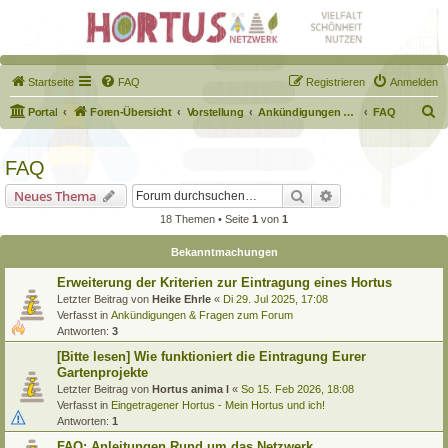
Startseite
FAQ
Registrieren
Anmelden
S
Portal
Foren-Übersicht
Vorstellung
Ankündigungen & Fragen zum Forum
FAQ
u
c
FAQ
h
Suche
Erweiterte Suche
Neues Thema
e
18 Themen • Seite
1
von
1
Bekanntmachungen
Erweiterung der Kriterien zur Eintragung eines Hortus
Letzter Beitrag von
Heike Ehrle
«
Di 29. Jul 2025, 17:08
Verfasst in
Ankündigungen & Fragen zum Forum
Antworten:
3
[Bitte lesen] Wie funktioniert die Eintragung Eurer
Gartenprojekte
Letzter Beitrag von
Hortus anima l
«
So 15. Feb 2026, 18:08
Verfasst in
Eingetragener Hortus - Mein Hortus und ich!
Antworten:
1
FAQ: Anleitungen Rund um das Netzwerk