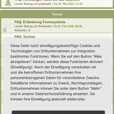
Letzter Beitrag von
polarwelt
«
So 28. Mai 2023, 12:43
Themen
FAQ: Erläuterung Forensymbole
Letzter Beitrag von
Polarwelt
«
Di 10. Feb 2026, 06:05
Antworten:
2
FAQ: Suchen
Letzter Beitrag von
Polarwelt
«
Sa 27. Apr 2024, 10:43
Diese Seite nutzt einwilligungsbedürftige Cookies und
FAQ: Entwürfe wiederfinden
Technologien von Drittunternehmen zur Integration
Letzter Beitrag von
Polarwelt
«
So 25. Feb 2024, 17:57
bestimmter Funktionen. Wenn Sie auf den Button "Alles
FAQ: Direkt zu einem Beitrag springen
akzeptieren" klicken, werden diese Funktionen aktiviert
Letzter Beitrag von
Polarwelt
«
Mi 21. Jun 2023, 12:51
(Einwilligung). Nach der Einwilligung verarbeiten wir
FAQ: Zum letzten Beitrag springen
und die betroffenen Drittunternehmen Ihre
Letzter Beitrag von
Polarwelt
«
Mi 21. Jun 2023, 12:36
personenbezogenen Daten für verschiedene Zwecke.
Detaillierte Informationen zu Zweck, Rechtsgrundlagen,
FAQ: Urheberrecht
Drittunternehmen können Sie unter dem Button "Mehr"
Letzter Beitrag von
Polarwelt
«
Mo 5. Jun 2023, 10:38
und in unserer Datenschutzerklärung einsehen. Sie
FAQ: Karte nach Regionen / Anzeige filtern
können Ihre Einwilligung jederzeit widerrufen.
Letzter Beitrag von
polarwelt
«
Do 1. Jun 2023, 11:05
FAQ: Prüfen ob ein Hortus-Namen schon benutzt wird
Letzter Beitrag von
polarwelt
«
Do 1. Jun 2023, 10:16