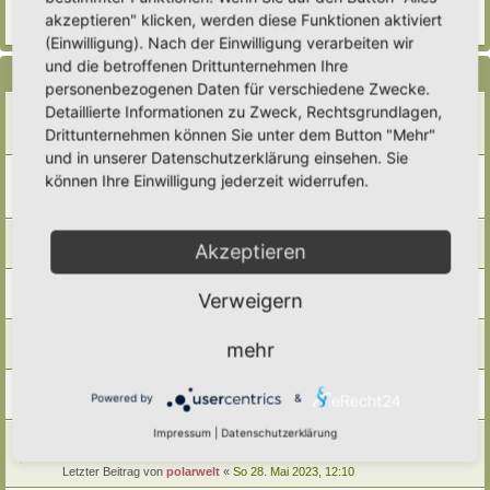
Letzter Beitrag von
Steffi
«
So 28. Mai 2023, 19:52
akzeptieren" klicken, werden diese Funktionen aktiviert
Antworten:
1
(Einwilligung). Nach der Einwilligung verarbeiten wir
und die betroffenen Drittunternehmen Ihre
Themen
personenbezogenen Daten für verschiedene Zwecke.
Hortus-Netzwerk Hoher Norden
Detaillierte Informationen zu Zweck, Rechtsgrundlagen,
Letzter Beitrag von
GrizzlyimGarten
«
Di 12. Mai 2026, 21:15
Drittunternehmen können Sie unter dem Button "Mehr"
Antworten:
6
und in unserer Datenschutzerklärung einsehen. Sie
Hortus-Netzwerk-Region Unterfranken
können Ihre Einwilligung jederzeit widerrufen.
Letzter Beitrag von
Gartenfreund
«
So 15. Jun 2025, 05:54
Antworten:
3
Hortus Netzwerk Treffen in Lenzen an der Elbe
Akzeptieren
Letzter Beitrag von
CoAn
«
Do 25. Jul 2024, 13:39
Hortus Netzwerk Schweiz
Verweigern
Letzter Beitrag von
polarwelt
«
So 28. Mai 2023, 12:22
Hortus-Netzwerk Region Ostbayern
mehr
Letzter Beitrag von
polarwelt
«
So 28. Mai 2023, 12:19
Hortus-Netzwerk-Freunde Berlin-Brandenburg
Powered by
&
Letzter Beitrag von
polarwelt
«
So 28. Mai 2023, 12:12
Impressum
|
Datenschutzerklärung
Hortus-Netzwerk Raum Augsburg/ Ulm / Nordschwaben in
Bayern
Letzter Beitrag von
polarwelt
«
So 28. Mai 2023, 12:10