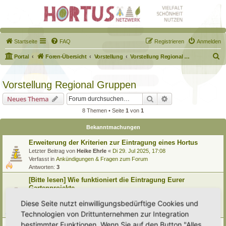
Startseite
FAQ
Registrieren
Anmelden
S
Portal
Foren-Übersicht
Vorstellung
Vorstellung Regional Gruppen
u
c
Vorstellung Regional Gruppen
h
Suche
Erweiterte Suche
Neues Thema
e
8 Themen • Seite
1
von
1
Bekanntmachungen
Erweiterung der Kriterien zur Eintragung eines Hortus
Letzter Beitrag von
Heike Ehrle
«
Di 29. Jul 2025, 17:08
Verfasst in
Ankündigungen & Fragen zum Forum
Antworten:
3
[Bitte lesen] Wie funktioniert die Eintragung Eurer
Gartenprojekte
Letzter Beitrag von
Hortus anima l
«
So 15. Feb 2026, 18:08
Diese Seite nutzt einwilligungsbedürftige Cookies und
Verfasst in
Eingetragener Hortus - Mein Hortus und ich!
Antworten:
1
Technologien von Drittunternehmen zur Integration
bestimmter Funktionen. Wenn Sie auf den Button "Alles
Vorstellung Regionale Gruppen