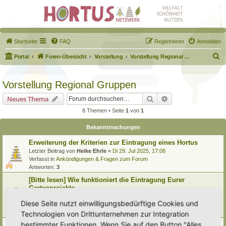
Startseite
FAQ
Registrieren
Anmelden
S
Portal
Foren-Übersicht
Vorstellung
Vorstellung Regional Gruppen
u
c
Vorstellung Regional Gruppen
h
Suche
Erweiterte Suche
Neues Thema
e
8 Themen • Seite
1
von
1
Bekanntmachungen
Erweiterung der Kriterien zur Eintragung eines Hortus
Letzter Beitrag von
Heike Ehrle
«
Di 29. Jul 2025, 17:08
Verfasst in
Ankündigungen & Fragen zum Forum
Antworten:
3
[Bitte lesen] Wie funktioniert die Eintragung Eurer
Gartenprojekte
Letzter Beitrag von
Hortus anima l
«
So 15. Feb 2026, 18:08
Diese Seite nutzt einwilligungsbedürftige Cookies und
Verfasst in
Eingetragener Hortus - Mein Hortus und ich!
Antworten:
1
Technologien von Drittunternehmen zur Integration
bestimmter Funktionen. Wenn Sie auf den Button "Alles
Vorstellung Regionale Gruppen