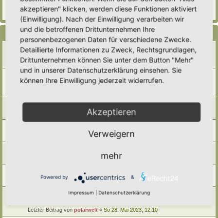
Letzter Beitrag von
Steffi
«
So 28. Mai 2023, 19:52
akzeptieren" klicken, werden diese Funktionen aktiviert
Antworten:
1
(Einwilligung). Nach der Einwilligung verarbeiten wir
und die betroffenen Drittunternehmen Ihre
Themen
personenbezogenen Daten für verschiedene Zwecke.
Hortus-Netzwerk Hoher Norden
Detaillierte Informationen zu Zweck, Rechtsgrundlagen,
Letzter Beitrag von
GrizzlyimGarten
«
Di 12. Mai 2026, 21:15
Drittunternehmen können Sie unter dem Button "Mehr"
Antworten:
6
und in unserer Datenschutzerklärung einsehen. Sie
Hortus-Netzwerk-Region Unterfranken
können Ihre Einwilligung jederzeit widerrufen.
Letzter Beitrag von
Gartenfreund
«
So 15. Jun 2025, 05:54
Antworten:
3
Hortus Netzwerk Treffen in Lenzen an der Elbe
Akzeptieren
Letzter Beitrag von
CoAn
«
Do 25. Jul 2024, 13:39
Hortus Netzwerk Schweiz
Verweigern
Letzter Beitrag von
polarwelt
«
So 28. Mai 2023, 12:22
Hortus-Netzwerk Region Ostbayern
mehr
Letzter Beitrag von
polarwelt
«
So 28. Mai 2023, 12:19
Hortus-Netzwerk-Freunde Berlin-Brandenburg
Powered by
&
Letzter Beitrag von
polarwelt
«
So 28. Mai 2023, 12:12
Impressum
|
Datenschutzerklärung
Hortus-Netzwerk Raum Augsburg/ Ulm / Nordschwaben in
Bayern
Letzter Beitrag von
polarwelt
«
So 28. Mai 2023, 12:10