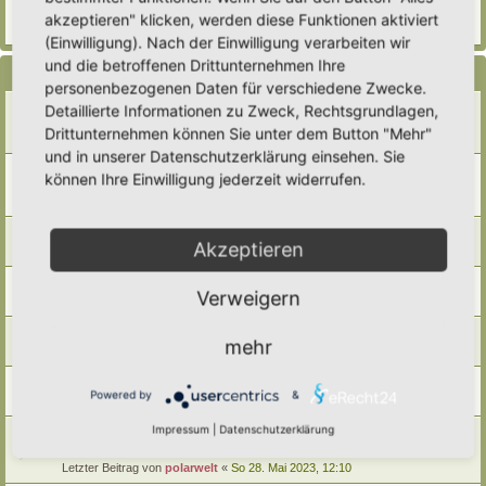
Letzter Beitrag von
Steffi
«
So 28. Mai 2023, 19:52
akzeptieren" klicken, werden diese Funktionen aktiviert
Antworten:
1
(Einwilligung). Nach der Einwilligung verarbeiten wir
und die betroffenen Drittunternehmen Ihre
Themen
personenbezogenen Daten für verschiedene Zwecke.
Hortus-Netzwerk Hoher Norden
Detaillierte Informationen zu Zweck, Rechtsgrundlagen,
Letzter Beitrag von
GrizzlyimGarten
«
Di 12. Mai 2026, 21:15
Drittunternehmen können Sie unter dem Button "Mehr"
Antworten:
6
und in unserer Datenschutzerklärung einsehen. Sie
Hortus-Netzwerk-Region Unterfranken
können Ihre Einwilligung jederzeit widerrufen.
Letzter Beitrag von
Gartenfreund
«
So 15. Jun 2025, 05:54
Antworten:
3
Hortus Netzwerk Treffen in Lenzen an der Elbe
Akzeptieren
Letzter Beitrag von
CoAn
«
Do 25. Jul 2024, 13:39
Hortus Netzwerk Schweiz
Verweigern
Letzter Beitrag von
polarwelt
«
So 28. Mai 2023, 12:22
Hortus-Netzwerk Region Ostbayern
mehr
Letzter Beitrag von
polarwelt
«
So 28. Mai 2023, 12:19
Hortus-Netzwerk-Freunde Berlin-Brandenburg
Powered by
&
Letzter Beitrag von
polarwelt
«
So 28. Mai 2023, 12:12
Impressum
|
Datenschutzerklärung
Hortus-Netzwerk Raum Augsburg/ Ulm / Nordschwaben in
Bayern
Letzter Beitrag von
polarwelt
«
So 28. Mai 2023, 12:10