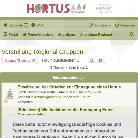
Startseite
FAQ
Registrieren
Anmelden
S
Portal
Foren-Übersicht
Vorstellung
Vorstellung Regional Gruppen
u
c
Vorstellung Regional Gruppen
h
Suche
Erweiterte Suche
Neues Thema
e
8 Themen • Seite
1
von
1
Bekanntmachungen
Erweiterung der Kriterien zur Eintragung eines Hortus
Letzter Beitrag von
Heike Ehrle
«
Di 29. Jul 2025, 17:08
Verfasst in
Ankündigungen & Fragen zum Forum
Antworten:
3
[Bitte lesen] Wie funktioniert die Eintragung Eurer
Gartenprojekte
Letzter Beitrag von
Hortus anima l
«
So 15. Feb 2026, 18:08
Diese Seite nutzt einwilligungsbedürftige Cookies und
Verfasst in
Eingetragener Hortus - Mein Hortus und ich!
Antworten:
1
Technologien von Drittunternehmen zur Integration
bestimmter Funktionen. Wenn Sie auf den Button "Alles
Vorstellung Regionale Gruppen