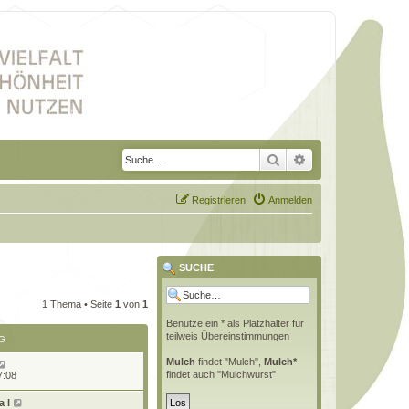
Suche
Erweiterte Suche
Registrieren
Anmelden
SUCHE
1 Thema • Seite
1
von
1
Benutze ein * als Platzhalter für
teilweis Übereinstimmungen
G
Mulch
findet "Mulch",
Mulch*
findet auch "Mulchwurst"
7:08
 l