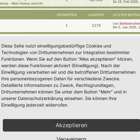
1
497660
e
So 15. Feb 2026,
t
g
e
ortus - Mein Hortus und ich!
t
r
n
u
z
w
r
B
t
e
ANTWORTEN
ZUGRIFFE
LETZTER BEITRA
t
g
e
i
o
i
r
t
L
von
Simbienche
w
r
B
A
Z
1
1279
r
r
f
e
Mo 5. Jan 2026, 
e
a
t
i
o
i
n
u
g
z
t
f
t
t
r
r
f
t
g
e
a
e
e
Diese Seite nutzt einwilligungsbedürftige Cookies und
r
g
t
f
w
r
B
n
Technologien von Drittunternehmen zur Integration bestimmter
e
e
e
i
o
i
Funktionen. Wenn Sie auf den Button "Alles akzeptieren" klicken,
t
n
r
werden diese Funktionen aktiviert (Einwilligung). Nach der
r
f
a
Einwilligung verarbeiten wir und die betroffenen Drittunternehmen
g
t
f
Ihre personenbezogenen Daten für verschiedene Zwecke.
e
e
Detaillierte Informationen zu Zweck, Rechtsgrundlagen,
n
Drittunternehmen können Sie unter dem Button "Mehr" und in
unserer Datenschutzerklärung einsehen. Sie können Ihre
Einwilligung jederzeit widerrufen.
Akzeptieren
Verweigern