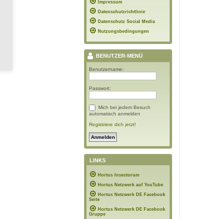
Impressum
Datenschutzrichtlinie
Datenschutz Social Media
Nutzungsbedingungen
BENUTZER-MENÜ
Benutzername:
Passwort:
Mich bei jedem Besuch
automatisch anmelden
Registriere dich jetzt!
LINKS
Hortus Insectorum
Hortus Netzwerk auf YouTube
Hortus Netzwerk DE Facebook
Seite
Hortus Netzwerk DE Facebook
Gruppe