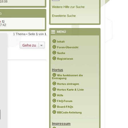
 18:08
Weitere Hilfe zur Suche
G
Erweiterte Suche
n
17:42
MENÜ
1 Thema • Seite
1
von
1
Inhalt
Gehe zu
Foren-Übersicht
Suche
Registrieren
Hortus
Wie funktioniert die
Eintragung
Hortus eintragen
Hortus Karte & Liste
Hilfe
FAQ-Forum
Board-FAQs
BBCode-Anleitung
Impressum