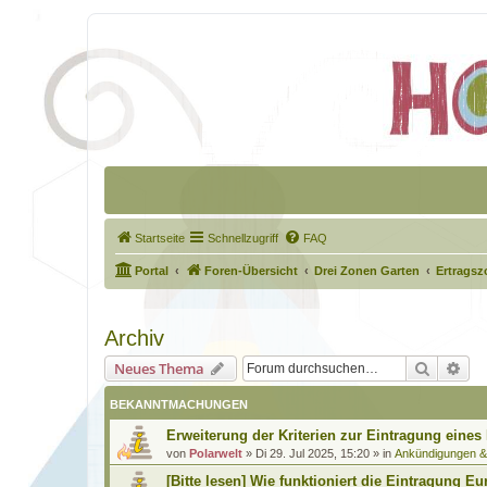
Startseite
Schnellzugriff
FAQ
Portal
Foren-Übersicht
Drei Zonen Garten
Ertragsz
Archiv
Suche
Erw
Neues Thema
BEKANNTMACHUNGEN
Erweiterung der Kriterien zur Eintragung eines
von
Polarwelt
»
Di 29. Jul 2025, 15:20
» in
Ankündigungen 
[Bitte lesen] Wie funktioniert die Eintragung Eu