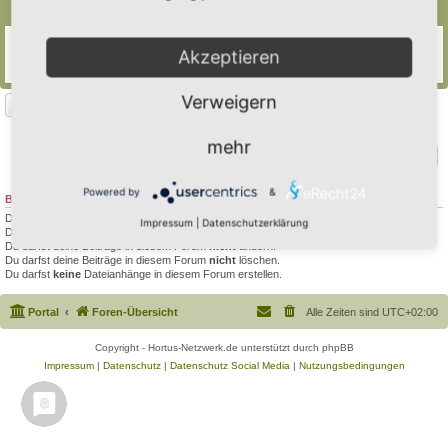
Themen
Pflanzplanung by Frank
Akzeptieren
Letzter Beitrag von
Simbienchen
«
Mo 5. Jan 2026, 17:42
Antworten:
1
Verweigern
Neues Thema
1 Thema • Seite
1
von
1
mehr
Gehe zu
Powered by
&
BERECHTIGUNGEN IN DIESEM FORUM
Du darfst
keine
neuen Themen in diesem Forum erstellen.
Impressum
|
Datenschutzerklärung
Du darfst
keine
Antworten zu Themen in diesem Forum erstellen.
Du darfst deine Beiträge in diesem Forum
nicht
ändern.
Du darfst deine Beiträge in diesem Forum
nicht
löschen.
Du darfst
keine
Dateianhänge in diesem Forum erstellen.
Portal
Foren-Übersicht
Alle Zeiten sind
UTC+02:00
Copyright - Hortus-Netzwerk.de unterstützt durch phpBB
Impressum
|
Datenschutz
|
Datenschutz Social Media
|
Nutzungsbedingungen