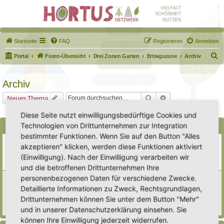
Startseite
FAQ
Registrieren
Anmelden
S
Portal
Foren-Übersicht
Drei Zonen Garten
Ertragszone
Archiv
u
c
Archiv
h
Suche
Erweiterte Suche
Neues Thema
e
1 Thema • Seite
1
von
1
Diese Seite nutzt einwilligungsbedürftige Cookies und
Technologien von Drittunternehmen zur Integration
Bekanntmachungen
bestimmter Funktionen. Wenn Sie auf den Button "Alles
Erweiterung der Kriterien zur Eintragung eines Hortus
akzeptieren" klicken, werden diese Funktionen aktiviert
Letzter Beitrag von
Heike Ehrle
«
Di 29. Jul 2025, 17:08
(Einwilligung). Nach der Einwilligung verarbeiten wir
Verfasst in
Ankündigungen & Fragen zum Forum
Antworten:
3
und die betroffenen Drittunternehmen Ihre
personenbezogenen Daten für verschiedene Zwecke.
[Bitte lesen] Wie funktioniert die Eintragung Eurer
Gartenprojekte
Detaillierte Informationen zu Zweck, Rechtsgrundlagen,
Letzter Beitrag von
Hortus anima l
«
So 15. Feb 2026, 18:08
Drittunternehmen können Sie unter dem Button "Mehr"
Verfasst in
Eingetragener Hortus - Mein Hortus und ich!
und in unserer Datenschutzerklärung einsehen. Sie
Antworten:
1
können Ihre Einwilligung jederzeit widerrufen.