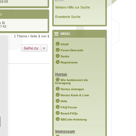
 18:08
Weitere Hilfe zur Suche
G
Erweiterte Suche
n
17:42
MENÜ
1 Thema • Seite
1
von
1
Inhalt
Gehe zu
Foren-Übersicht
Suche
Registrieren
Hortus
Wie funktioniert die
Eintragung
Hortus eintragen
Hortus Karte & Liste
Hilfe
FAQ-Forum
Board-FAQs
BBCode-Anleitung
Impressum