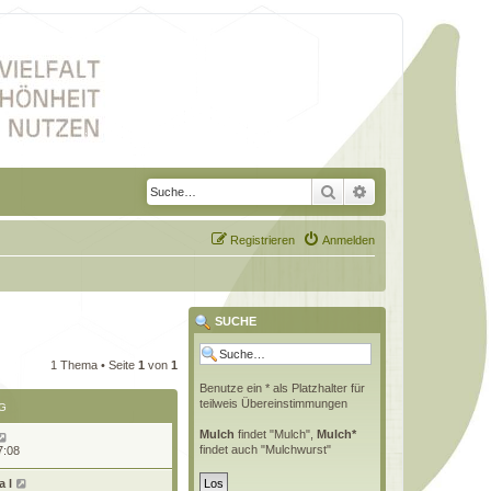
Suche
Erweiterte Suche
Registrieren
Anmelden
SUCHE
1 Thema • Seite
1
von
1
Benutze ein * als Platzhalter für
teilweis Übereinstimmungen
G
Mulch
findet "Mulch",
Mulch*
findet auch "Mulchwurst"
7:08
 l