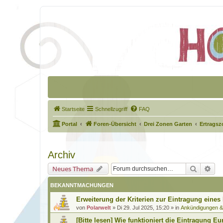
Startseite
Schnellzugriff
FAQ
Portal
Foren-Übersicht
Drei Zonen Garten
Ertragsz
Archiv
Suche
Erw
Neues Thema
BEKANNTMACHUNGEN
Erweiterung der Kriterien zur Eintragung eines
von
Polarwelt
»
Di 29. Jul 2025, 15:20
» in
Ankündigungen 
[Bitte lesen] Wie funktioniert die Eintragung Eu