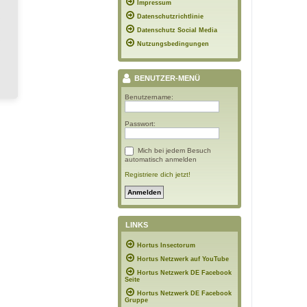
Impressum
Datenschutzrichtlinie
Datenschutz Social Media
Nutzungsbedingungen
BENUTZER-MENÜ
Benutzername:
Passwort:
Mich bei jedem Besuch
automatisch anmelden
Registriere dich jetzt!
LINKS
Hortus Insectorum
Hortus Netzwerk auf YouTube
Hortus Netzwerk DE Facebook
Seite
Hortus Netzwerk DE Facebook
Gruppe