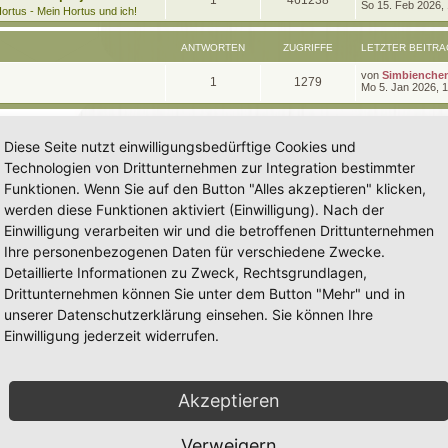
1
461238
e
So 15. Feb 2026,
t
g
e
ortus - Mein Hortus und ich!
t
r
n
u
z
w
r
B
t
e
ANTWORTEN
ZUGRIFFE
LETZTER BEITRA
t
g
e
i
o
i
r
t
L
von
Simbienche
w
r
B
A
Z
1
1279
r
r
f
e
Mo 5. Jan 2026, 
e
a
t
i
o
i
n
u
g
z
t
f
t
t
r
r
f
t
g
e
a
e
e
Diese Seite nutzt einwilligungsbedürftige Cookies und
r
g
t
f
w
r
B
n
Technologien von Drittunternehmen zur Integration bestimmter
e
e
e
i
o
i
Funktionen. Wenn Sie auf den Button "Alles akzeptieren" klicken,
t
n
r
werden diese Funktionen aktiviert (Einwilligung). Nach der
r
f
a
Einwilligung verarbeiten wir und die betroffenen Drittunternehmen
g
t
f
Ihre personenbezogenen Daten für verschiedene Zwecke.
e
e
Detaillierte Informationen zu Zweck, Rechtsgrundlagen,
n
Drittunternehmen können Sie unter dem Button "Mehr" und in
unserer Datenschutzerklärung einsehen. Sie können Ihre
Einwilligung jederzeit widerrufen.
Akzeptieren
Verweigern