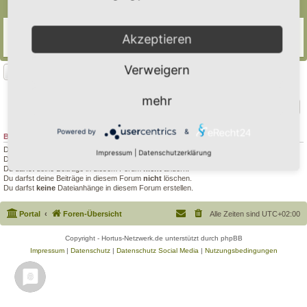
Themen
Pflanzplanung by Frank
Akzeptieren
Letzter Beitrag von
Simbienchen
«
Mo 5. Jan 2026, 17:42
Antworten:
1
Verweigern
Neues Thema
1 Thema • Seite
1
von
1
mehr
Gehe zu
Powered by
&
BERECHTIGUNGEN IN DIESEM FORUM
Du darfst
keine
neuen Themen in diesem Forum erstellen.
Impressum
|
Datenschutzerklärung
Du darfst
keine
Antworten zu Themen in diesem Forum erstellen.
Du darfst deine Beiträge in diesem Forum
nicht
ändern.
Du darfst deine Beiträge in diesem Forum
nicht
löschen.
Du darfst
keine
Dateianhänge in diesem Forum erstellen.
Portal
Foren-Übersicht
Alle Zeiten sind
UTC+02:00
Copyright - Hortus-Netzwerk.de unterstützt durch phpBB
Impressum
|
Datenschutz
|
Datenschutz Social Media
|
Nutzungsbedingungen