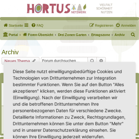
Startseite
FAQ
Registrieren
Anmelden
S
Portal
Foren-Übersicht
Drei Zonen Garten
Ertragszone
Archiv
u
c
Archiv
h
Suche
Erweiterte Suche
Neues Thema
e
1 Thema • Seite
1
von
1
Diese Seite nutzt einwilligungsbedürftige Cookies und
Technologien von Drittunternehmen zur Integration
Bekanntmachungen
bestimmter Funktionen. Wenn Sie auf den Button "Alles
Erweiterung der Kriterien zur Eintragung eines Hortus
akzeptieren" klicken, werden diese Funktionen aktiviert
Letzter Beitrag von
Heike Ehrle
«
Di 29. Jul 2025, 17:08
(Einwilligung). Nach der Einwilligung verarbeiten wir
Verfasst in
Ankündigungen & Fragen zum Forum
Antworten:
3
und die betroffenen Drittunternehmen Ihre
personenbezogenen Daten für verschiedene Zwecke.
[Bitte lesen] Wie funktioniert die Eintragung Eurer
Gartenprojekte
Detaillierte Informationen zu Zweck, Rechtsgrundlagen,
Letzter Beitrag von
Hortus anima l
«
So 15. Feb 2026, 18:08
Drittunternehmen können Sie unter dem Button "Mehr"
Verfasst in
Eingetragener Hortus - Mein Hortus und ich!
und in unserer Datenschutzerklärung einsehen. Sie
Antworten:
1
können Ihre Einwilligung jederzeit widerrufen.