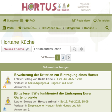
Startseite
FAQ
Registrieren
Anmelden
S
Portal
Foren-Übersicht
Drei Zonen Garten
Ertragszone
Hortane Küche
u
c
Hortane Küche
h
Suche
Erweiterte Suche
Neues Thema
e
1
2
Nächste
34 Themen
Bekanntmachungen
Erweiterung der Kriterien zur Eintragung eines Hortus
Letzter Beitrag von
Heike Ehrle
«
Di 29. Jul 2025, 17:08
Verfasst in
Ankündigungen & Fragen zum Forum
Antworten:
3
[Bitte lesen] Wie funktioniert die Eintragung Eurer
Gartenprojekte
Letzter Beitrag von
Hortus anima l
«
So 15. Feb 2026, 18:08
Verfasst in
Eingetragener Hortus - Mein Hortus und ich!
Antworten:
1