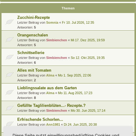
Themen
Zucchini-Rezepte
Letzter Beitrag von
Somnia
«
Fr 10. Jul 2026, 12:35
Antworten:
5
Orangenschalen
Letzter Beitrag von
Simbienchen
«
Mi 17. Dez 2025, 19:59
Antworten:
5
Schnittsellerie
Letzter Beitrag von
Simbienchen
«
So 12. Okt 2025, 19:35
Antworten:
6
Alles mit Tomaten
Letzter Beitrag von
Alma
«
Mo 1. Sep 2025, 22:06
Antworten:
2
Lieblingssalate aus dem Garten
Letzter Beitrag von
Alma
«
Mo 11. Aug 2025, 17:23
Antworten:
8
Gefüllte Taglilienblüten...- Rezepte.?
Letzter Beitrag von
Simbienchen
«
Mo 30. Jun 2025, 17:14
Erfrischende Schorlen...
Letzter Beitrag von
Ann1981
«
Di 24. Jun 2025, 20:38
Antworten:
2
Diese Seite nutzt einwilligungsbedürftige Cookies und