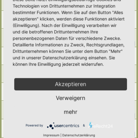
Smoothie mit Zugaben aus dem eigenen Garten
Technologien von Drittunternehmen zur Integration
Letzter Beitrag von
Simbienchen
«
Di 17. Jun 2025, 11:25
bestimmter Funktionen. Wenn Sie auf den Button "Alles
Ravioli
akzeptieren" klicken, werden diese Funktionen aktiviert
Letzter Beitrag von
Simbienchen
«
Fr 9. Mai 2025, 20:10
(Einwilligung). Nach der Einwilligung verarbeiten wir
Antworten:
1
und die betroffenen Drittunternehmen Ihre
Kochen mit Wildkräutern
personenbezogenen Daten für verschiedene Zwecke.
Letzter Beitrag von
Ann1981
«
Mi 23. Apr 2025, 19:58
Antworten:
14
1
2
Detaillierte Informationen zu Zweck, Rechtsgrundlagen,
Drittunternehmen können Sie unter dem Button "Mehr"
Tee
Letzter Beitrag von
Somnia
«
So 20. Apr 2025, 09:21
und in unserer Datenschutzerklärung einsehen. Sie
Antworten:
1
können Ihre Einwilligung jederzeit widerrufen.
Hafermilch selber machen
Letzter Beitrag von
Simbienchen
«
Fr 7. Feb 2025, 13:28
Antworten:
3
Akzeptieren
Erbsensprossen
Letzter Beitrag von
Somnia
«
Mo 3. Feb 2025, 09:25
Verweigern
Antworten:
2
Veganen Joghurt selber machen?
Letzter Beitrag von
farbenfroh
«
Mi 15. Jan 2025, 15:14
mehr
Antworten:
36
1
2
3
4
Brot-Rezepte
Powered by
&
Letzter Beitrag von
Tidofelder
«
Sa 21. Dez 2024, 21:07
Antworten:
49
1
2
3
4
5
Impressum
|
Datenschutzerklärung