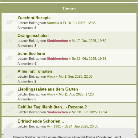
Themen
Zucchini-Rezepte
Letzter Beitrag von
Somnia
«
Fr 10. Jul 2026, 12:35
Antworten:
5
Orangenschalen
Letzter Beitrag von
Simbienchen
«
Mi 17. Dez 2025, 19:59
Antworten:
5
Schnittsellerie
Letzter Beitrag von
Simbienchen
«
So 12. Okt 2025, 19:35
Antworten:
6
Alles mit Tomaten
Letzter Beitrag von
Alma
«
Mo 1. Sep 2025, 22:06
Antworten:
2
Lieblingssalate aus dem Garten
Letzter Beitrag von
Alma
«
Mo 11. Aug 2025, 17:23
Antworten:
8
Gefüllte Taglilienblüten...- Rezepte.?
Letzter Beitrag von
Simbienchen
«
Mo 30. Jun 2025, 17:14
Erfrischende Schorlen...
Letzter Beitrag von
Ann1981
«
Di 24. Jun 2025, 20:38
Antworten:
2
Diese Seite nutzt einwilligungsbedürftige Cookies und