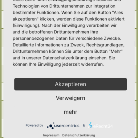
Smoothie mit Zugaben aus dem eigenen Garten
Technologien von Drittunternehmen zur Integration
Letzter Beitrag von
Simbienchen
«
Di 17. Jun 2025, 11:25
bestimmter Funktionen. Wenn Sie auf den Button "Alles
Ravioli
akzeptieren" klicken, werden diese Funktionen aktiviert
Letzter Beitrag von
Simbienchen
«
Fr 9. Mai 2025, 20:10
(Einwilligung). Nach der Einwilligung verarbeiten wir
Antworten:
1
und die betroffenen Drittunternehmen Ihre
Kochen mit Wildkräutern
personenbezogenen Daten für verschiedene Zwecke.
Letzter Beitrag von
Ann1981
«
Mi 23. Apr 2025, 19:58
Antworten:
14
1
2
Detaillierte Informationen zu Zweck, Rechtsgrundlagen,
Drittunternehmen können Sie unter dem Button "Mehr"
Tee
Letzter Beitrag von
Somnia
«
So 20. Apr 2025, 09:21
und in unserer Datenschutzerklärung einsehen. Sie
Antworten:
1
können Ihre Einwilligung jederzeit widerrufen.
Hafermilch selber machen
Letzter Beitrag von
Simbienchen
«
Fr 7. Feb 2025, 13:28
Antworten:
3
Akzeptieren
Erbsensprossen
Letzter Beitrag von
Somnia
«
Mo 3. Feb 2025, 09:25
Verweigern
Antworten:
2
Veganen Joghurt selber machen?
Letzter Beitrag von
farbenfroh
«
Mi 15. Jan 2025, 15:14
mehr
Antworten:
36
1
2
3
4
Brot-Rezepte
Powered by
&
Letzter Beitrag von
Tidofelder
«
Sa 21. Dez 2024, 21:07
Antworten:
49
1
2
3
4
5
Impressum
|
Datenschutzerklärung