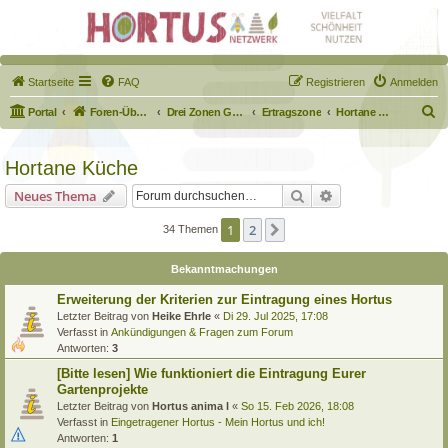
Startseite
FAQ
Registrieren
Anmelden
S
Portal
Foren-Übersicht
Drei Zonen Garten
Ertragszone
Hortane Küche
u
c
Hortane Küche
h
Suche
Erweiterte Suche
Neues Thema
e
1
2
Nächste
34 Themen
Bekanntmachungen
Erweiterung der Kriterien zur Eintragung eines Hortus
Letzter Beitrag von
Heike Ehrle
«
Di 29. Jul 2025, 17:08
Verfasst in
Ankündigungen & Fragen zum Forum
Antworten:
3
[Bitte lesen] Wie funktioniert die Eintragung Eurer
Gartenprojekte
Letzter Beitrag von
Hortus anima l
«
So 15. Feb 2026, 18:08
Verfasst in
Eingetragener Hortus - Mein Hortus und ich!
Antworten:
1