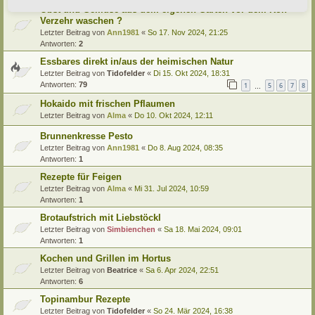
Obst und Gemüse aus dem eigenen Garten vor dem Roh-
Verzehr waschen ?
Letzter Beitrag von
Ann1981
«
So 17. Nov 2024, 21:25
Antworten:
2
Essbares direkt in/aus der heimischen Natur
Letzter Beitrag von
Tidofelder
«
Di 15. Okt 2024, 18:31
Antworten:
79
1
5
6
7
8
…
Hokaido mit frischen Pflaumen
Letzter Beitrag von
Alma
«
Do 10. Okt 2024, 12:11
Brunnenkresse Pesto
Letzter Beitrag von
Ann1981
«
Do 8. Aug 2024, 08:35
Antworten:
1
Rezepte für Feigen
Letzter Beitrag von
Alma
«
Mi 31. Jul 2024, 10:59
Antworten:
1
Brotaufstrich mit Liebstöckl
Letzter Beitrag von
Simbienchen
«
Sa 18. Mai 2024, 09:01
Antworten:
1
Kochen und Grillen im Hortus
Letzter Beitrag von
Beatrice
«
Sa 6. Apr 2024, 22:51
Antworten:
6
Topinambur Rezepte
Letzter Beitrag von
Tidofelder
«
So 24. Mär 2024, 16:38