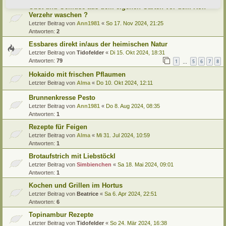
Obst und Gemüse aus dem eigenen Garten vor dem Roh-
Verzehr waschen ?
Letzter Beitrag von
Ann1981
«
So 17. Nov 2024, 21:25
Antworten:
2
Essbares direkt in/aus der heimischen Natur
Letzter Beitrag von
Tidofelder
«
Di 15. Okt 2024, 18:31
Antworten:
79
1
5
6
7
8
…
Hokaido mit frischen Pflaumen
Letzter Beitrag von
Alma
«
Do 10. Okt 2024, 12:11
Brunnenkresse Pesto
Letzter Beitrag von
Ann1981
«
Do 8. Aug 2024, 08:35
Antworten:
1
Rezepte für Feigen
Letzter Beitrag von
Alma
«
Mi 31. Jul 2024, 10:59
Antworten:
1
Brotaufstrich mit Liebstöckl
Letzter Beitrag von
Simbienchen
«
Sa 18. Mai 2024, 09:01
Antworten:
1
Kochen und Grillen im Hortus
Letzter Beitrag von
Beatrice
«
Sa 6. Apr 2024, 22:51
Antworten:
6
Topinambur Rezepte
Letzter Beitrag von
Tidofelder
«
So 24. Mär 2024, 16:38