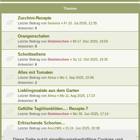
Themen
Zucchini-Rezepte
Letzter Beitrag von
Somnia
«
Fr 10. Jul 2026, 12:35
Antworten:
5
Orangenschalen
Letzter Beitrag von
Simbienchen
«
Mi 17. Dez 2025, 19:59
Antworten:
5
Schnittsellerie
Letzter Beitrag von
Simbienchen
«
So 12. Okt 2025, 19:35
Antworten:
6
Alles mit Tomaten
Letzter Beitrag von
Alma
«
Mo 1. Sep 2025, 22:06
Antworten:
2
Lieblingssalate aus dem Garten
Letzter Beitrag von
Alma
«
Mo 11. Aug 2025, 17:23
Antworten:
8
Gefüllte Taglilienblüten...- Rezepte.?
Letzter Beitrag von
Simbienchen
«
Mo 30. Jun 2025, 17:14
Erfrischende Schorlen...
Letzter Beitrag von
Ann1981
«
Di 24. Jun 2025, 20:38
Antworten:
2
Diese Seite nutzt einwilligungsbedürftige Cookies und