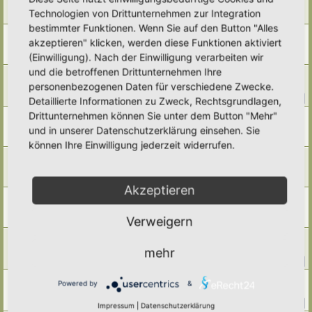
Smoothie mit Zugaben aus dem eigenen Garten
Technologien von Drittunternehmen zur Integration
Letzter Beitrag von
Simbienchen
«
Di 17. Jun 2025, 11:25
bestimmter Funktionen. Wenn Sie auf den Button "Alles
Ravioli
akzeptieren" klicken, werden diese Funktionen aktiviert
Letzter Beitrag von
Simbienchen
«
Fr 9. Mai 2025, 20:10
(Einwilligung). Nach der Einwilligung verarbeiten wir
Antworten:
1
und die betroffenen Drittunternehmen Ihre
Kochen mit Wildkräutern
personenbezogenen Daten für verschiedene Zwecke.
Letzter Beitrag von
Ann1981
«
Mi 23. Apr 2025, 19:58
Antworten:
14
1
2
Detaillierte Informationen zu Zweck, Rechtsgrundlagen,
Drittunternehmen können Sie unter dem Button "Mehr"
Tee
Letzter Beitrag von
Somnia
«
So 20. Apr 2025, 09:21
und in unserer Datenschutzerklärung einsehen. Sie
Antworten:
1
können Ihre Einwilligung jederzeit widerrufen.
Hafermilch selber machen
Letzter Beitrag von
Simbienchen
«
Fr 7. Feb 2025, 13:28
Antworten:
3
Akzeptieren
Erbsensprossen
Letzter Beitrag von
Somnia
«
Mo 3. Feb 2025, 09:25
Verweigern
Antworten:
2
Veganen Joghurt selber machen?
Letzter Beitrag von
farbenfroh
«
Mi 15. Jan 2025, 15:14
mehr
Antworten:
36
1
2
3
4
Brot-Rezepte
Powered by
&
Letzter Beitrag von
Tidofelder
«
Sa 21. Dez 2024, 21:07
Antworten:
49
1
2
3
4
5
Impressum
|
Datenschutzerklärung