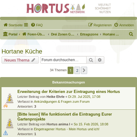
Startseite
FAQ
Registrieren
Anmelden
S
Portal
Foren-Übersicht
Drei Zonen Garten
Ertragszone
Hortane Küche
u
c
Hortane Küche
h
Suche
Erweiterte Suche
Neues Thema
e
1
2
Nächste
34 Themen
Bekanntmachungen
Erweiterung der Kriterien zur Eintragung eines Hortus
Letzter Beitrag von
Heike Ehrle
«
Di 29. Jul 2025, 17:08
Verfasst in
Ankündigungen & Fragen zum Forum
Antworten:
3
[Bitte lesen] Wie funktioniert die Eintragung Eurer
Gartenprojekte
Letzter Beitrag von
Hortus anima l
«
So 15. Feb 2026, 18:08
Verfasst in
Eingetragener Hortus - Mein Hortus und ich!
Antworten:
1