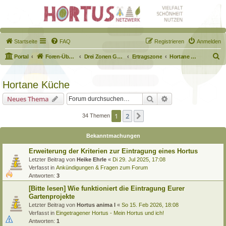
Startseite
FAQ
Registrieren
Anmelden
S
Portal
Foren-Übersicht
Drei Zonen Garten
Ertragszone
Hortane Küche
u
c
Hortane Küche
h
Suche
Erweiterte Suche
Neues Thema
e
1
2
Nächste
34 Themen
Bekanntmachungen
Erweiterung der Kriterien zur Eintragung eines Hortus
Letzter Beitrag von
Heike Ehrle
«
Di 29. Jul 2025, 17:08
Verfasst in
Ankündigungen & Fragen zum Forum
Antworten:
3
[Bitte lesen] Wie funktioniert die Eintragung Eurer
Gartenprojekte
Letzter Beitrag von
Hortus anima l
«
So 15. Feb 2026, 18:08
Verfasst in
Eingetragener Hortus - Mein Hortus und ich!
Antworten:
1