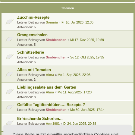
Themen
Zucchini-Rezepte
Letzter Beitrag von
Somnia
«
Fr 10. Jul 2026, 12:35
Antworten:
5
Orangenschalen
Letzter Beitrag von
Simbienchen
«
Mi 17. Dez 2025, 19:59
Antworten:
5
Schnittsellerie
Letzter Beitrag von
Simbienchen
«
So 12. Okt 2025, 19:35
Antworten:
6
Alles mit Tomaten
Letzter Beitrag von
Alma
«
Mo 1. Sep 2025, 22:06
Antworten:
2
Lieblingssalate aus dem Garten
Letzter Beitrag von
Alma
«
Mo 11. Aug 2025, 17:23
Antworten:
8
Gefüllte Taglilienblüten...- Rezepte.?
Letzter Beitrag von
Simbienchen
«
Mo 30. Jun 2025, 17:14
Erfrischende Schorlen...
Letzter Beitrag von
Ann1981
«
Di 24. Jun 2025, 20:38
Antworten:
2
Diese Seite nutzt einwilligungsbedürftige Cookies und