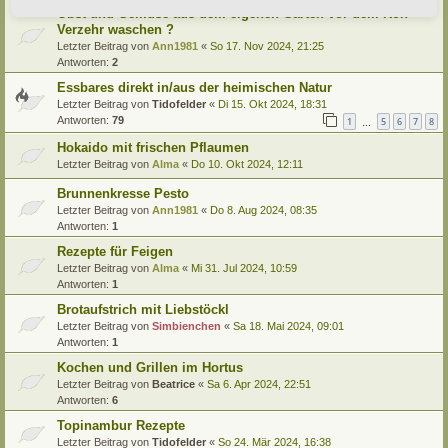
Obst und Gemüse aus dem eigenen Garten vor dem Roh-
Verzehr waschen ?
Letzter Beitrag von
Ann1981
«
So 17. Nov 2024, 21:25
Antworten:
2
Essbares direkt in/aus der heimischen Natur
Letzter Beitrag von
Tidofelder
«
Di 15. Okt 2024, 18:31
Antworten:
79
1
5
6
7
8
…
Hokaido mit frischen Pflaumen
Letzter Beitrag von
Alma
«
Do 10. Okt 2024, 12:11
Brunnenkresse Pesto
Letzter Beitrag von
Ann1981
«
Do 8. Aug 2024, 08:35
Antworten:
1
Rezepte für Feigen
Letzter Beitrag von
Alma
«
Mi 31. Jul 2024, 10:59
Antworten:
1
Brotaufstrich mit Liebstöckl
Letzter Beitrag von
Simbienchen
«
Sa 18. Mai 2024, 09:01
Antworten:
1
Kochen und Grillen im Hortus
Letzter Beitrag von
Beatrice
«
Sa 6. Apr 2024, 22:51
Antworten:
6
Topinambur Rezepte
Letzter Beitrag von
Tidofelder
«
So 24. Mär 2024, 16:38