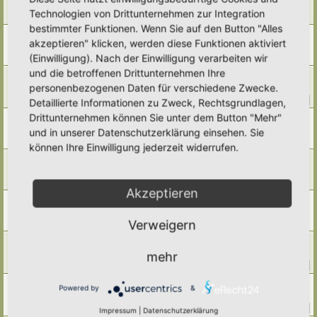
Smoothie mit Zugaben aus dem eigenen Garten
Technologien von Drittunternehmen zur Integration
Letzter Beitrag von
Simbienchen
«
Di 17. Jun 2025, 11:25
bestimmter Funktionen. Wenn Sie auf den Button "Alles
Ravioli
akzeptieren" klicken, werden diese Funktionen aktiviert
Letzter Beitrag von
Simbienchen
«
Fr 9. Mai 2025, 20:10
(Einwilligung). Nach der Einwilligung verarbeiten wir
Antworten:
1
und die betroffenen Drittunternehmen Ihre
Kochen mit Wildkräutern
personenbezogenen Daten für verschiedene Zwecke.
Letzter Beitrag von
Ann1981
«
Mi 23. Apr 2025, 19:58
Antworten:
14
1
2
Detaillierte Informationen zu Zweck, Rechtsgrundlagen,
Drittunternehmen können Sie unter dem Button "Mehr"
Tee
Letzter Beitrag von
Somnia
«
So 20. Apr 2025, 09:21
und in unserer Datenschutzerklärung einsehen. Sie
Antworten:
1
können Ihre Einwilligung jederzeit widerrufen.
Hafermilch selber machen
Letzter Beitrag von
Simbienchen
«
Fr 7. Feb 2025, 13:28
Antworten:
3
Akzeptieren
Erbsensprossen
Letzter Beitrag von
Somnia
«
Mo 3. Feb 2025, 09:25
Verweigern
Antworten:
2
Veganen Joghurt selber machen?
Letzter Beitrag von
farbenfroh
«
Mi 15. Jan 2025, 15:14
mehr
Antworten:
36
1
2
3
4
Brot-Rezepte
Powered by
&
Letzter Beitrag von
Tidofelder
«
Sa 21. Dez 2024, 21:07
Antworten:
49
1
2
3
4
5
Impressum
|
Datenschutzerklärung