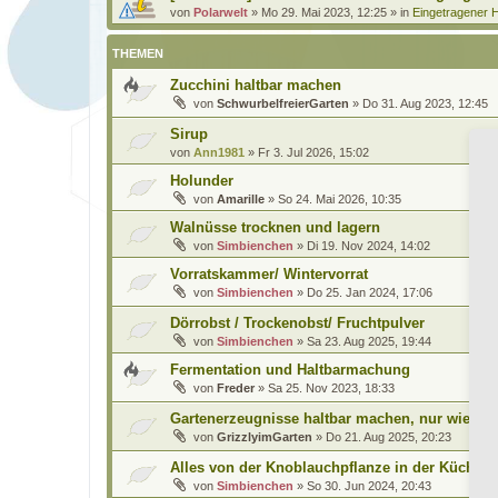
von
Polarwelt
»
Mo 29. Mai 2023, 12:25
» in
Eingetragener H
THEMEN
Zucchini haltbar machen
von
SchwurbelfreierGarten
»
Do 31. Aug 2023, 12:45
Sirup
von
Ann1981
»
Fr 3. Jul 2026, 15:02
Holunder
von
Amarille
»
So 24. Mai 2026, 10:35
Walnüsse trocknen und lagern
von
Simbienchen
»
Di 19. Nov 2024, 14:02
Vorratskammer/ Wintervorrat
von
Simbienchen
»
Do 25. Jan 2024, 17:06
Dörrobst / Trockenobst/ Fruchtpulver
von
Simbienchen
»
Sa 23. Aug 2025, 19:44
Fermentation und Haltbarmachung
von
Freder
»
Sa 25. Nov 2023, 18:33
Gartenerzeugnisse haltbar machen, nur wie?
von
GrizzlyimGarten
»
Do 21. Aug 2025, 20:23
Alles von der Knoblauchpflanze in der Küche v
von
Simbienchen
»
So 30. Jun 2024, 20:43