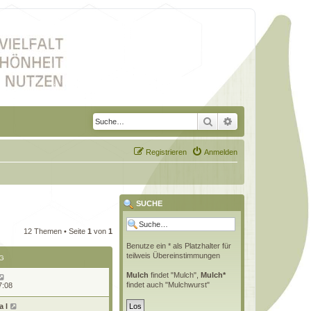
Suche
Erweiterte Suche
Registrieren
Anmelden
SUCHE
12 Themen • Seite
1
von
1
Benutze ein * als Platzhalter für
teilweis Übereinstimmungen
G
Mulch
findet "Mulch",
Mulch*
findet auch "Mulchwurst"
7:08
 l