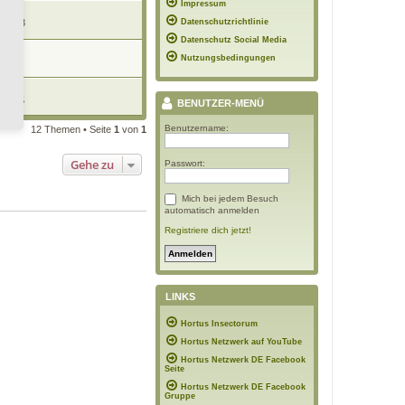
Impressum
 10:23
Datenschutzrichtlinie
Datenschutz Social Media
Nutzungsbedingungen
11:54
 20:35
BENUTZER-MENÜ
Benutzername:
12 Themen • Seite
1
von
1
Gehe zu
Passwort:
Mich bei jedem Besuch
automatisch anmelden
Registriere dich jetzt!
LINKS
Hortus Insectorum
Hortus Netzwerk auf YouTube
Hortus Netzwerk DE Facebook
Seite
Hortus Netzwerk DE Facebook
Gruppe