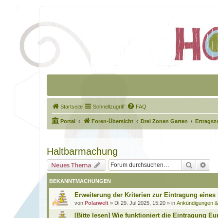
Startseite
Schnellzugriff
FAQ
Portal
Foren-Übersicht
Drei Zonen Garten
Ertragsz
Haltbarmachung
Suche
Erw
Neues Thema
BEKANNTMACHUNGEN
Erweiterung der Kriterien zur Eintragung eines
von
Polarwelt
»
Di 29. Jul 2025, 15:20
» in
Ankündigungen 
[Bitte lesen] Wie funktioniert die Eintragung Eu