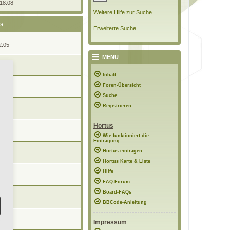
 18:08
Weitere Hilfe zur Suche
G
Erweiterte Suche
2:05
MENÜ
:20
Inhalt
Foren-Übersicht
22:38
Suche
n
Registrieren
09:05
Hortus
9:46
Wie funktioniert die
Eintragung
n
Hortus eintragen
8:33
Hortus Karte & Liste
n
Hilfe
9:04
FAQ-Forum
n
Board-FAQs
8:28
BBCode-Anleitung
n
:10
Impressum