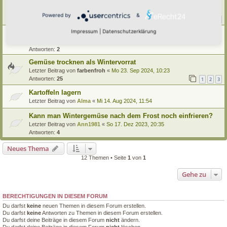
Gartenerzeugnisse haltbar machen, nur wie?
Letzter Beitrag von
Simbienchen
«
So 5. Okt 2025, 08:28
Powered by
&
Antworten:
20
1
2
3
Impressum
|
Datenschutzerklärung
Alles von der Knoblauchpflanze in der Küche verwerten
Letzter Beitrag von
Simbienchen
«
Mi 2. Jul 2025, 17:10
Antworten:
2
Gemüse trocknen als Wintervorrat
Letzter Beitrag von
farbenfroh
«
Mo 23. Sep 2024, 10:23
Antworten:
25
1
2
3
Kartoffeln lagern
Letzter Beitrag von
Alma
«
Mi 14. Aug 2024, 11:54
Kann man Wintergemüse nach dem Frost noch einfrieren?
Letzter Beitrag von
Ann1981
«
So 17. Dez 2023, 20:35
Antworten:
4
Neues Thema
12 Themen • Seite
1
von
1
Gehe zu
BERECHTIGUNGEN IN DIESEM FORUM
Du darfst
keine
neuen Themen in diesem Forum erstellen.
Du darfst
keine
Antworten zu Themen in diesem Forum erstellen.
Du darfst deine Beiträge in diesem Forum
nicht
ändern.
Du darfst deine Beiträge in diesem Forum
nicht
löschen.