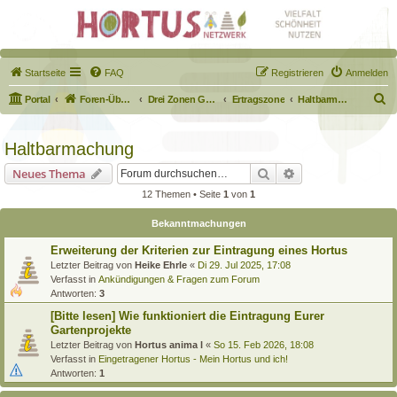
Startseite
FAQ
Registrieren
Anmelden
S
Portal
Foren-Übersicht
Drei Zonen Garten
Ertragszone
Haltbarmachung
u
c
Haltbarmachung
h
Suche
Erweiterte Suche
Neues Thema
e
12 Themen • Seite
1
von
1
Bekanntmachungen
Erweiterung der Kriterien zur Eintragung eines Hortus
Letzter Beitrag von
Heike Ehrle
«
Di 29. Jul 2025, 17:08
Verfasst in
Ankündigungen & Fragen zum Forum
Antworten:
3
[Bitte lesen] Wie funktioniert die Eintragung Eurer
Gartenprojekte
Letzter Beitrag von
Hortus anima l
«
So 15. Feb 2026, 18:08
Verfasst in
Eingetragener Hortus - Mein Hortus und ich!
Antworten:
1