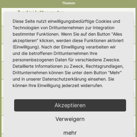
Themen
Zucchini haltbar machen
Letzter Beitrag von
Ann1981
«
Di 14. Jul 2026, 12:05
Diese Seite nutzt einwilligungsbedürftige Cookies und
Antworten:
27
1
2
3
Technologien von Drittunternehmen zur Integration
Sirup
bestimmter Funktionen. Wenn Sie auf den Button "Alles
Letzter Beitrag von
SaMi
«
Fr 3. Jul 2026, 16:20
akzeptieren" klicken, werden diese Funktionen aktiviert
Antworten:
3
(Einwilligung). Nach der Einwilligung verarbeiten wir
Holunder
und die betroffenen Drittunternehmen Ihre
Letzter Beitrag von
tree12
«
So 24. Mai 2026, 22:38
Antworten:
2
personenbezogenen Daten für verschiedene Zwecke.
Detaillierte Informationen zu Zweck, Rechtsgrundlagen,
Walnüsse trocknen und lagern
Letzter Beitrag von
Simbienchen
«
Di 10. Feb 2026, 09:05
Drittunternehmen können Sie unter dem Button "Mehr"
Antworten:
2
und in unserer Datenschutzerklärung einsehen. Sie
Vorratskammer/ Wintervorrat
können Ihre Einwilligung jederzeit widerrufen.
Letzter Beitrag von
Thea
«
So 5. Okt 2025, 19:46
Antworten:
23
1
2
3
Dörrobst / Trockenobst/ Fruchtpulver
Akzeptieren
Letzter Beitrag von
Simbienchen
«
So 5. Okt 2025, 18:33
Antworten:
4
Verweigern
Fermentation und Haltbarmachung
Letzter Beitrag von
Simbienchen
«
So 5. Okt 2025, 09:04
Antworten:
50
1
2
3
4
5
6
mehr