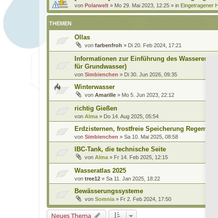
von
Polarwelt
»
Mo 29. Mai 2023, 12:25
» in
Eingetragener H
THEMEN
Ollas
von
farbenfroh
»
Di 20. Feb 2024, 17:21
Informationen zur Einführung des Wasserentna
für Grundwasser)
von
Simbienchen
»
Di 30. Jun 2026, 09:35
Winterwasser
von
Amarille
»
Mo 5. Jun 2023, 22:12
richtig Gießen
von
Alma
»
Do 14. Aug 2025, 05:54
Erdzisternen, frostfreie Speicherung Regenwas
von
Simbienchen
»
Sa 10. Mai 2025, 08:58
IBC-Tank, die technische Seite
von
Alma
»
Fr 14. Feb 2025, 12:15
Wasseratlas 2025
von
tree12
»
Sa 11. Jan 2025, 18:22
Bewässerungssysteme
von
Somnia
»
Fr 2. Feb 2024, 17:50
Neues Thema