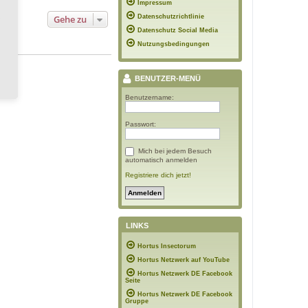
Impressum
Gehe zu
Datenschutzrichtlinie
Datenschutz Social Media
Nutzungsbedingungen
BENUTZER-MENÜ
Benutzername:
Passwort:
Mich bei jedem Besuch
automatisch anmelden
Registriere dich jetzt!
LINKS
Hortus Insectorum
Hortus Netzwerk auf YouTube
Hortus Netzwerk DE Facebook
Seite
Hortus Netzwerk DE Facebook
Gruppe