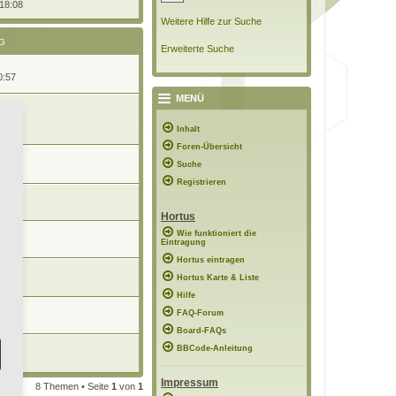
 18:08
Weitere Hilfe zur Suche
G
Erweiterte Suche
0:57
MENÜ
11:27
Inhalt
Foren-Übersicht
Suche
08:43
Registrieren
09:56
Hortus
Wie funktioniert die
08:12
Eintragung
Hortus eintragen
Hortus Karte & Liste
 08:09
Hilfe
FAQ-Forum
18:22
Board-FAQs
BBCode-Anleitung
19:26
Impressum
8 Themen • Seite
1
von
1