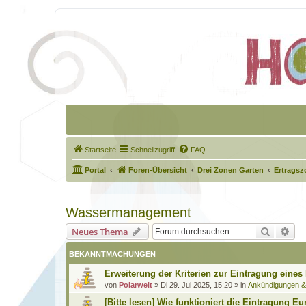
Startseite
Schnellzugriff
FAQ
Portal
Foren-Übersicht
Drei Zonen Garten
Ertragsz
Wassermanagement
Suche
Erw
Neues Thema
BEKANNTMACHUNGEN
Erweiterung der Kriterien zur Eintragung eines
von
Polarwelt
»
Di 29. Jul 2025, 15:20
» in
Ankündigungen 
[Bitte lesen] Wie funktioniert die Eintragung Eu