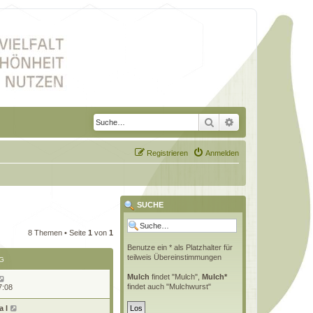
Suche
Erweiterte Suche
Registrieren
Anmelden
SUCHE
8 Themen • Seite
1
von
1
Benutze ein * als Platzhalter für
teilweis Übereinstimmungen
G
Mulch
findet "Mulch",
Mulch*
findet auch "Mulchwurst"
7:08
 l